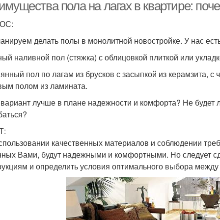
имущества пола на лагах в квартире: поч
ОС:
анируем делать полы в монолитной новостройке. У нас есть
ый наливной пол (стяжка) с облицовкой плиткой или укладк
янный пол по лагам из брусков с засыпкой из керамзита, 
вым полом из ламината.
 вариант лучше в плане надежности и комфорта? Не будет 
баться?
Т:
спользовании качественных материалов и соблюдении треб
нных Вами, будут надежными и комфортными. Но следует с
рукциям и определить условия оптимального выбора между