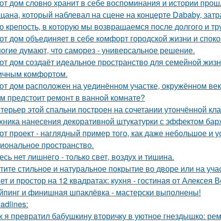
от дом словно хранит в себе воспоминания и истории прош
цана, который наблевал на сцене на концерте Dababy, затра
о крепость, в которую мы возвращаемся после долгого и тр
от дом объединяет в себе комфорт городской жизни и споко
огие думают, что саморез - универсальное решение.
от дом создаёт идеальное пространство для семейной жизн
ичным комфортом.
от дом расположен на уединённом участке, окружённом в
м предстоит ремонт в ванной комнате?
терьер этой спальни построен на сочетании утончённой кла
хника нанесения декоративной штукатурки с эффектом бар
от проект - наглядный пример того, как даже небольшое и 
иональное пространство.
есь нет лишнего - только свет, воздух и тишина.
тите стильное и натуральное покрытие во дворе или на уча
ет и простор на 12 квадратах: кухня - гостиная от Алексея 
йпинг и финишная шпаклёвка - мастерски выполнены!
adlines:
к я превратил бабушкину вторичку в уютное гнездышко: рем