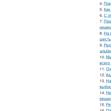
4.
Пок
5.
Как
6.
С э
7.
Про
неакк
8.
На 
шесть
9.
Ред
альби
10.
Мы
всего 
11.
Оч
12.
Ка
13.
На
выбор
14.
Не
решен
15.
Ре
16.
Пл