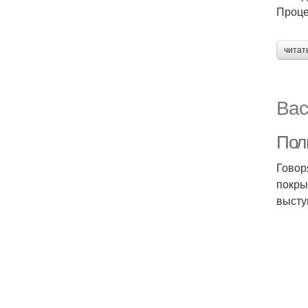
Проце
читат
Вас
Полн
Говор
покры
высту