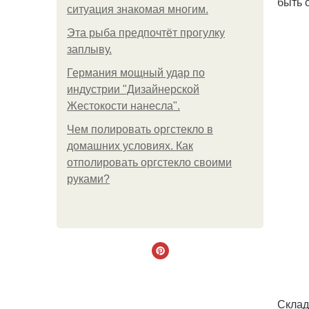
быть 
ситуация знакомая многим.
Эта рыба предпочтёт прогулку
заплыву.
Германия мощный удар по
индустрии "Дизайнерской
Жестокости нанесла".
Чем полировать оргстекло в
домашних условиях. Как
отполировать оргстекло своими
руками?
Склад