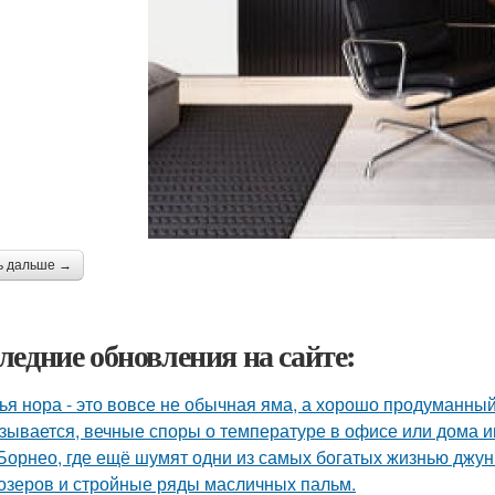
ь дальше →
ледние обновления на сайте:
ья нора - это вовсе не обычная яма, а хорошо продуманны
зывается, вечные споры о температуре в офисе или дома 
Борнео, где ещё шумят одни из самых богатых жизнью джунг
озеров и стройные ряды масличных пальм.