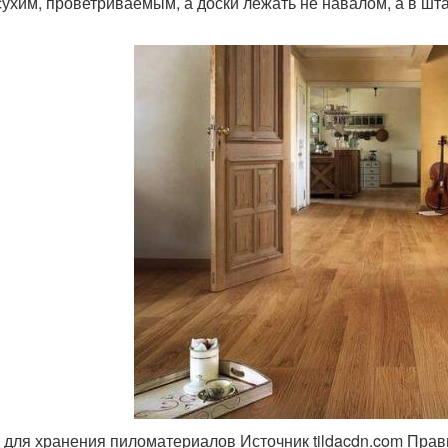
сухим, проветриваемым, а доски лежать не навалом, а в шт
 для хранения пиломатериалов Источник tildacdn.com Прав