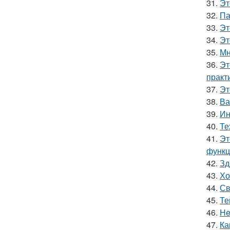
31.
Эт
32.
Па
33.
Эт
34.
Эт
35.
Мн
36.
Эт
практ
37.
Эт
38.
Ва
39.
Ин
40.
Те
41.
Эт
функц
42.
Зд
43.
Хо
44.
Св
45.
Те
46.
He
47.
Ка