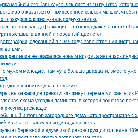
упка мобильного барнхауса: чек-лист из 10 пунктов, котор
 вежливо отказаться от принесенной кошкой мышки, чтобы н
того ракурса сложно узнать родную землю.
фессиональная деформация - это когда даже в гостях обр
уратные швы в ванной и неровный цвет стен.
фотографии, сделанной в 1945 году, запечатлен министр н
ю детьми.
кая рептилия не оказалась новым видом, а являлась инди
низмом.
 с мужем молодые, нам чуть больше двадцати, вместе уже н
год.
ередное пробитие дна в подземке!
дры, вызывающие тревогу: как живут первые мигранты из 
глядная схема укладки ламината, в которой пошагово показ
а рисунка раскладки.
обычный интерьер загородного дома - это пространство с 
ий и делают ставку на индивидуальность.
зультат бережной и вдумчивой реконструкции коттеджа 1890
енница подъезда против ветряного монстра.