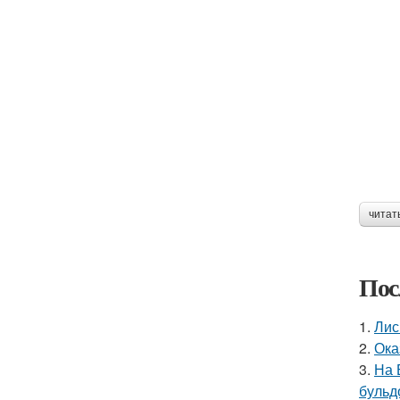
читат
Пос
1.
Лис
2.
Ока
3.
На 
бульд