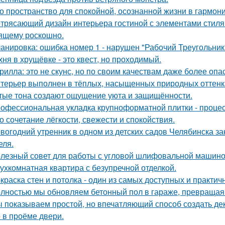
о пространство для спокойной, осознанной жизни в гармони
трясающий дизайн интерьера гостиной с элементами стиля а
ящему роскошно.
анировка: ошибка номер 1 - нарушен "Рабочий Треугольник
хня в хрущёвке - это квест, но проходимый.
рилла: это не скунс, но по своим качествам даже более опа
терьер выполнен в тёплых, насыщенных природных оттенка
тые тона создают ощущение уюта и защищённости.
офессиональная укладка крупноформатной плитки - процесс
о сочетание лёгкости, свежести и спокойствия.
вогодний утренник в одном из детских садов Челябинска 
еля.
лезный совет для работы с угловой шлифовальной машиной
ухкомнатная квартира с безупречной отделкой.
краска стен и потолка - один из самых доступных и практи
лностью мы обновляем бетонный пол в гараже, превращая е
 показываем простой, но впечатляющий способ создать де
 в проёме двери.