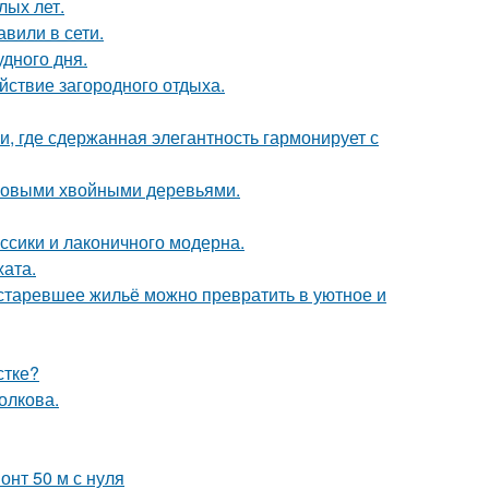
лых лет.
вили в сети.
удного дня.
йствие загородного отдыха.
и, где сдержанная элегантность гармонирует с
ековыми хвойными деревьями.
ссики и лаконичного модерна.
хата.
устаревшее жильё можно превратить в уютное и
стке?
Волкова.
онт 50 м с нуля