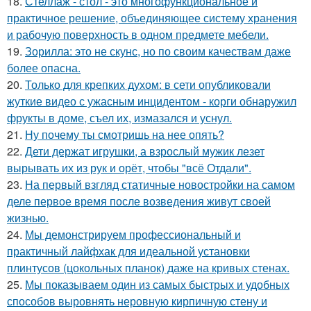
18.
Стеллаж - стол - это многофункциональное и
практичное решение, объединяющее систему хранения
и рабочую поверхность в одном предмете мебели.
19.
Зорилла: это не скунс, но по своим качествам даже
более опасна.
20.
Только для крепких духом: в сети опубликовали
жуткие видео с ужасным инцидентом - корги обнаружил
фрукты в доме, съел их, измазался и уснул.
21.
Ну почему ты смотришь на нее опять?
22.
Дети держат игрушки, а взрослый мужик лезет
вырывать их из рук и орёт, чтобы "всё Отдали".
23.
На первый взгляд статичные новостройки на самом
деле первое время после возведения живут своей
жизнью.
24.
Мы демонстрируем профессиональный и
практичный лайфхак для идеальной установки
плинтусов (цокольных планок) даже на кривых стенах.
25.
Мы показываем один из самых быстрых и удобных
способов выровнять неровную кирпичную стену и