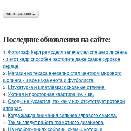
читать дальше →
Последние обновления на сайте:
1.
Фотограф Карл рамсделл запечатлел спящего лисёнка
- и этот кадр способен растопить даже самое суровое
сердце.
2.
Магазин из техаса внезапно стал центром мирового
шопинга - и всё из-за енота и футболиста.
3.
Штукатурка и шпатлёвка: основные отличия.
4.
Уютная и просторная квартира 49, 7 кв.
5.
Оводы не кусаются, так как у них отсутствует ротовой
аппарат.
6.
Когда жажда внимания сильнее здравого смысла.
7.
Так выглядит работа грамотного дизайнера.
8.
На изображениях собраны схемы, которые