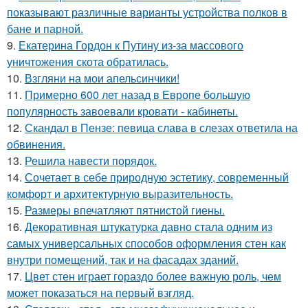
показывают различные варианты устройства полков в
бане и парной.
9.
Екатерина Гордон к Путину из-за массового
уничтожения скота обратилась.
10.
Взгляни на мои апельсинчики!
11.
Примерно 600 лет назад в Европе большую
популярность завоевали кровати - кабинеты.
12.
Скандал в Пензе: певица слава в слезах ответила на
обвинения.
13.
Решила навести порядок.
14.
Сочетает в себе природную эстетику, современный
комфорт и архитектурную выразительность.
15.
Размеры впечатляют пятнистой гиены.
16.
Декоративная штукатурка давно стала одним из
самых универсальных способов оформления стен как
внутри помещений, так и на фасадах зданий.
17.
Цвет стен играет гораздо более важную роль, чем
может показаться на первый взгляд.