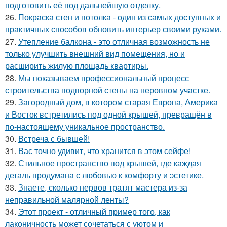
подготовить её под дальнейшую отделку.
26.
Покраска стен и потолка - один из самых доступных и
практичных способов обновить интерьер своими руками.
27.
Утепление балкона - это отличная возможность не
только улучшить внешний вид помещения, но и
расширить жилую площадь квартиры.
28.
Мы показываем профессиональный процесс
строительства подпорной стены на неровном участке.
29.
Загородный дом, в котором старая Европа, Америка
и Восток встретились под одной крышей, превращён в
по-настоящему уникальное пространство.
30.
Встреча с бывшей!
31.
Вас точно удивит, что хранится в этом сейфе!
32.
Стильное пространство под крышей, где каждая
деталь продумана с любовью к комфорту и эстетике.
33.
Знаете, сколько нервов тратят мастера из-за
неправильной малярной ленты?
34.
Этот проект - отличный пример того, как
лаконичность может сочетаться с уютом и