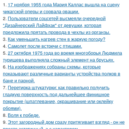
1.
17 ноября 1955 года Мария Каллас вышла на сцену
чикагской оперы и сорвала овации.
2.
Пользователи соцсетей высмеяли очередной
"Дизайнерский Лайфхак" от девушки, которая
предложила прятать провода в чехлы из органзы.
3.
Как уменьшить нагрев стен в жаркую погоду?
4.
Самолет после встречи с птицами.
5.
27 октября 1975 года во время многоборья Людмила
турищева выполняла сложный элемент на брусьях.
6.
На изображениях собраны схемы, которые
показывают различные варианты устройства полков в
бане и парной.
7.
Перетирка штукатурки: как правильно получить
гладкую поверхность под дальнейшее финишное
покрытие (шпатлевание, окрашивание или оклейку
обоями).
8.
Воля к победе.
9.
Этот загородный дом сразу притягивает взгляд - он не
просто эстетичный, а с характером.