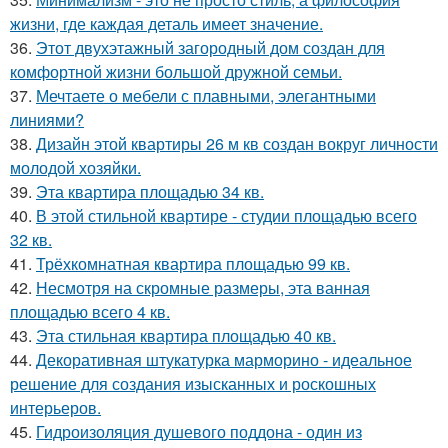
жизни, где каждая деталь имеет значение.
36.
Этот двухэтажный загородный дом создан для
комфортной жизни большой дружной семьи.
37.
Мечтаете о мебели с плавными, элегантными
линиями?
38.
Дизайн этой квартиры 26 м кв создан вокруг личности
молодой хозяйки.
39.
Эта квартира площадью 34 кв.
40.
В этой стильной квартире - студии площадью всего
32 кв.
41.
Трёхкомнатная квартира площадью 99 кв.
42.
Несмотря на скромные размеры, эта ванная
площадью всего 4 кв.
43.
Эта стильная квартира площадью 40 кв.
44.
Декоративная штукатурка марморино - идеальное
решение для создания изысканных и роскошных
интерьеров.
45.
Гидроизоляция душевого поддона - один из