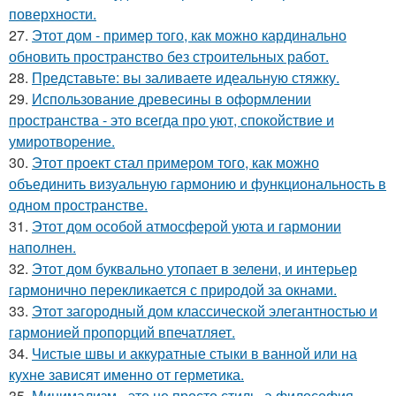
поверхности.
27.
Этот дом - пример того, как можно кардинально
обновить пространство без строительных работ.
28.
Представьте: вы заливаете идеальную стяжку.
29.
Использование древесины в оформлении
пространства - это всегда про уют, спокойствие и
умиротворение.
30.
Этот проект стал примером того, как можно
объединить визуальную гармонию и функциональность в
одном пространстве.
31.
Этот дом особой атмосферой уюта и гармонии
наполнен.
32.
Этот дом буквально утопает в зелени, и интерьер
гармонично перекликается с природой за окнами.
33.
Этот загородный дом классической элегантностью и
гармонией пропорций впечатляет.
34.
Чистые швы и аккуратные стыки в ванной или на
кухне зависят именно от герметика.
35.
Минимализм - это не просто стиль, а философия