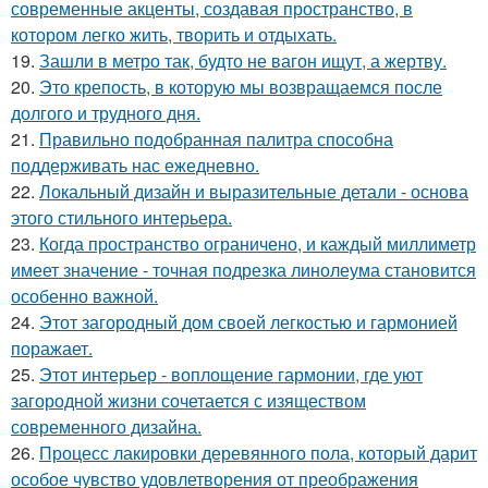
современные акценты, создавая пространство, в
котором легко жить, творить и отдыхать.
19.
Зашли в метро так, будто не вагон ищут, а жертву.
20.
Это крепость, в которую мы возвращаемся после
долгого и трудного дня.
21.
Правильно подобранная палитра способна
поддерживать нас ежедневно.
22.
Локальный дизайн и выразительные детали - основа
этого стильного интерьера.
23.
Когда пространство ограничено, и каждый миллиметр
имеет значение - точная подрезка линолеума становится
особенно важной.
24.
Этот загородный дом своей легкостью и гармонией
поражает.
25.
Этот интерьер - воплощение гармонии, где уют
загородной жизни сочетается с изяществом
современного дизайна.
26.
Процесс лакировки деревянного пола, который дарит
особое чувство удовлетворения от преображения