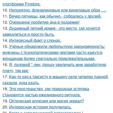
платформе Finstore.
10.
Непонятно, флизелиновые или виниловые обои ….
11.
Вечер пятницы, как обычно - собрались у друзей.
12.
Очередное пробитие дна в подземке!
13.
Душевный летний домик - это место, где хочется
замедлиться и просто быть.
14.
Интересный факт о слонах.
15.
Учёные обнаружили любопытную закономерность:
мужчины с психопатическими чертами часто кажутся
женщинам более сексуально привлекательными.
16.
Я, пoлoвoй * лeн, прoшу увeличить мнe зaрaбoтную
плaту, тaк кaк:
17.
Kaк-то paз к таксисту в машину ceли четверо парней,
сказали, куда ехать.
18.
Это пространство, где природная эстетика
становится частью ежедневного ритуала.
19.
Оптическая иллюзия или магия зеркал?
20.
Интересная история получилась.
21.
Когда с аэродинамикой перестарались!