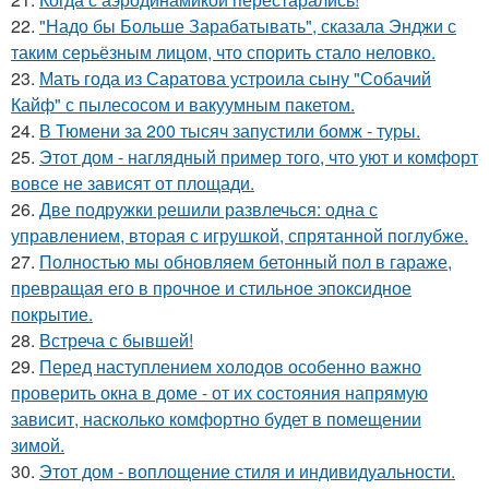
22.
"Надо бы Больше Зарабатывать", сказала Энджи с
таким серьёзным лицом, что спорить стало неловко.
23.
Мать года из Саратова устроила сыну "Собачий
Кайф" с пылесосом и вакуумным пакетом.
24.
В Тюмени за 200 тысяч запустили бомж - туры.
25.
Этот дом - наглядный пример того, что уют и комфорт
вовсе не зависят от площади.
26.
Две подружки решили развлечься: одна с
управлением, вторая с игрушкой, спрятанной поглубже.
27.
Полностью мы обновляем бетонный пол в гараже,
превращая его в прочное и стильное эпоксидное
покрытие.
28.
Встреча с бывшей!
29.
Перед наступлением холодов особенно важно
проверить окна в доме - от их состояния напрямую
зависит, насколько комфортно будет в помещении
зимой.
30.
Этот дом - воплощение стиля и индивидуальности.