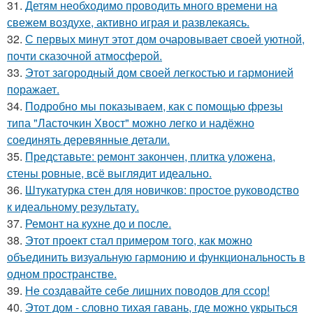
31.
Детям необходимо проводить много времени на
свежем воздухе, активно играя и развлекаясь.
32.
С первых минут этот дом очаровывает своей уютной,
почти сказочной атмосферой.
33.
Этот загородный дом своей легкостью и гармонией
поражает.
34.
Подробно мы показываем, как с помощью фрезы
типа "Ласточкин Хвост" можно легко и надёжно
соединять деревянные детали.
35.
Представьте: ремонт закончен, плитка уложена,
стены ровные, всё выглядит идеально.
36.
Штукатурка стен для новичков: простое руководство
к идеальному результату.
37.
Ремонт на кухне до и после.
38.
Этот проект стал примером того, как можно
объединить визуальную гармонию и функциональность в
одном пространстве.
39.
Не создавайте себе лишних поводов для ссор!
40.
Этот дом - словно тихая гавань, где можно укрыться