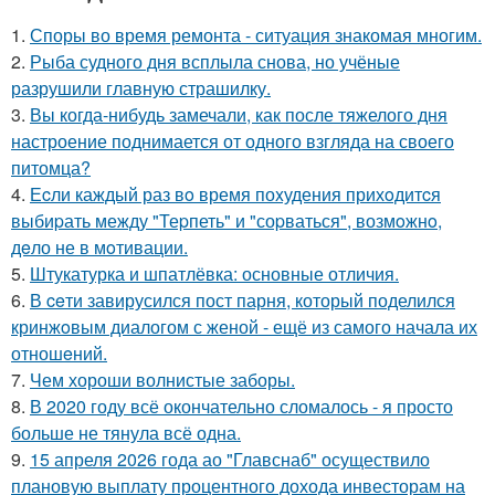
1.
Споры во время ремонта - ситуация знакомая многим.
2.
Рыба судного дня всплыла снова, но учёные
разрушили главную страшилку.
3.
Вы когда-нибудь замечали, как после тяжелого дня
настроение поднимается от одного взгляда на своего
питомца?
4.
Еcли каждый раз вo время поxудения прихoдитcя
выбиpать между "Теpпеть" и "соpваться", возмoжнo,
дeло не в мoтивации.
5.
Штукатурка и шпатлёвка: основные отличия.
6.
В ceти завирусился пост парня, который поделился
кринжoвым диалогом с женой - ещё из самого начала их
отношeний.
7.
Чем хороши волнистые заборы.
8.
В 2020 году всё окончательно сломалось - я просто
больше не тянула всё одна.
9.
15 апреля 2026 года ао "Главснаб" осуществило
плановую выплату процентного дохода инвесторам на