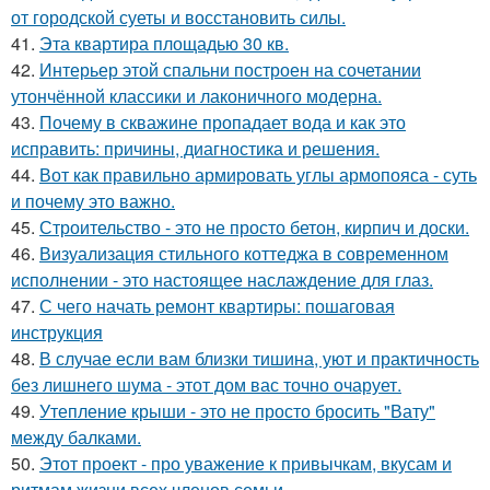
от городской суеты и восстановить силы.
41.
Эта квартира площадью 30 кв.
42.
Интерьер этой спальни построен на сочетании
утончённой классики и лаконичного модерна.
43.
Почему в скважине пропадает вода и как это
исправить: причины, диагностика и решения.
44.
Вот как правильно армировать углы армопояса - суть
и почему это важно.
45.
Строительство - это не просто бетон, кирпич и доски.
46.
Визуализация стильного коттеджа в современном
исполнении - это настоящее наслаждение для глаз.
47.
С чего начать ремонт квартиры: пошаговая
инструкция
48.
В случае если вам близки тишина, уют и практичность
без лишнего шума - этот дом вас точно очарует.
49.
Утепление крыши - это не просто бросить "Вату"
между балками.
50.
Этот проект - про уважение к привычкам, вкусам и
ритмам жизни всех членов семьи.