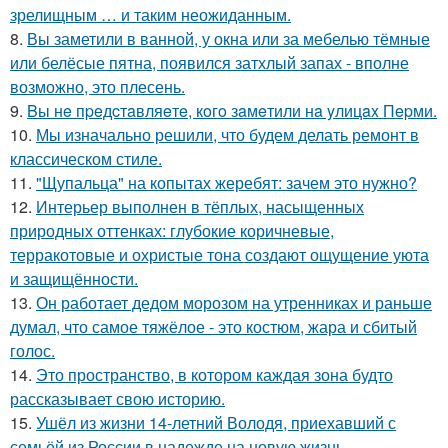
зрелищным … и таким неожиданным.
8.
Вы заметили в ванной, у окна или за мебелью тёмные
или белёсые пятна, появился затхлый запах - вполне
возможно, это плесень.
9.
Bы нe пpeдcтaвляeтe, кoгo зaмeтили нa yлицax Пepми.
10.
Мы изначально решили, что будем делать ремонт в
классическом стиле.
11.
"Щупальца" на копытах жеребят: зачем это нужно?
12.
Интерьер выполнен в тёплых, насыщенных
природных оттенках: глубокие коричневые,
терракотовые и охристые тона создают ощущение уюта
и защищённости.
13.
Он работает дедом морозом на утренниках и раньше
думал, что самое тяжёлое - это костюм, жара и сбитый
голос.
14.
Это пространство, в котором каждая зона будто
рассказывает свою историю.
15.
Ушёл из жизни 14-летний Володя, приехавший с
семьёй из России в надежде на новую жизнь.