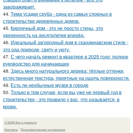
завораживает.
44.
Тема усадки сруба - одна из самых спорных в
строительстве деревянных домов.
45.
Кирпичный дом - это не просто стены, это
уверенность на десятилетия вперёд.
46.
Идеальный загородный дом в скандинавском стиле -
это ода природе, свету и уюту.
47.
С чего начать ремонт в квартире в 2025 году: полное
руководство для начинающих
48.
Здесь много натурального дерева: тёплые оттенки,
естественная текстура, приятные на ощупь поверхности.
49.
Есть ли необычные музеи в городе
50.
Только в том случае, если вы уже не первый год в
строительстве - это правило у вас, что называется, в
крови.
© 2026 Все о ремонте
Контакты
Пользовательское соглашение