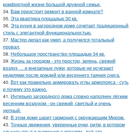
комфортной жизни большой дружной семьи.
34.
Вам предстоит ремонт в ванной комнате?
35.
Эта квартира площадью 30 кв.
36.
Эта кухня в загородном доме сочетает традиционный
стиль с элегантной функциональностью.
37.
Мастер делал как умел, а получился тотальный
провал.
38.
Небольшое пространство площадью 34 кв.
39.
Жизнь за городом - это простор, зелень, свежий
воздух … и внезапные лужи, которые не исчезают
неделями после дождей или весеннего таяния снега.
40.
Вот как правильно армировать углы армопояса - суть
и почему это важно.
41.
Интерьер загородного дома словно наполнен лёгким
весенним воздухом - он свежий, светлый и очень
уютный.
42.
В этом доме царит гармония с окружающим Миром.
43.
Точные движения, уверенные руки, ритм, в котором
слышен опыт и внимание к деталям - всё это