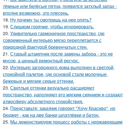
тёмные или белёсые пятна, появился затхлый запах -
вполне возможно, это плесень.
18.
Ну почему ты смотришь на нее опять?
19.
Слишком горячие, чтобы игнорировать.
20.
Удивительно гармоничное пространство, где
современный интерьер мягко переплетается с
природной фактурой бревенчатых стен.
21.
Старый штакетник после замены забора - это не
мусор, а ценный ремонтный ресурс.
22.
Интерьер загородного дома выполнен в светлой,
спокойной палитре, где основой стали молочные,
бежевые и мягкие серые оттенки.
23.
Светлые оттенки визуально расширяют
пространство, наполняют его мягким сиянием и создают
атмосферу абсолютного спокойствия.
24.
Представьте: заказчик говорит "Хочу Красиво", но
бюджет - как на две банки шпатлёвки и батон.
25.
Мы демонстрируем процесс работы с нержавеющим