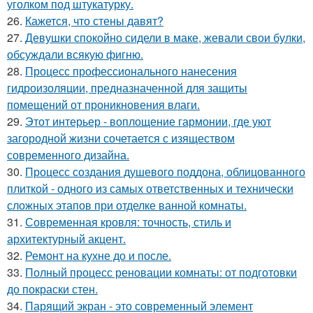
уголком под штукатурку.
26.
Кажется, что стены давят?
27.
Девушки спокойно сидели в маке, жевали свои булки,
обсуждали всякую фигню.
28.
Процесс профессионального нанесения
гидроизоляции, предназначенной для защиты
помещений от проникновения влаги.
29.
Этот интерьер - воплощение гармонии, где уют
загородной жизни сочетается с изяществом
современного дизайна.
30.
Процесс создания душевого поддона, облицованного
плиткой - одного из самых ответственных и технически
сложных этапов при отделке ванной комнаты.
31.
Современная кровля: точность, стиль и
архитектурный акцент.
32.
Ремонт на кухне до и после.
33.
Полный процесс реновации комнаты: от подготовки
до покраски стен.
34.
Парящий экран - это современный элемент