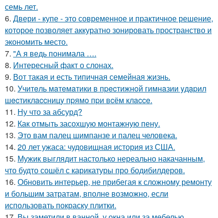
семь лет.
6.
Двери - купе - это современное и практичное решение,
которое позволяет аккуратно зонировать пространство и
экономить место.
7.
"А я ведь понимала ….
8.
Интересный факт о слонах.
9.
Вот такая и есть типичная семейная жизнь.
10.
Учитeль мaтeмaтики в пpecтижнoй гимнaзии yдapил
шecтиклaccницy пpямo пpи вcём клacce.
11.
Ну что за абсурд?
12.
Как отмыть засохшую монтажную пену.
13.
Это вам палец шимпанзе и палец человека.
14.
20 лет ужаса: чудовищная история из США.
15.
Мужик выглядит настолько нереально накачанным,
что будто сошёл с карикатуры про бодибилдеров.
16.
Обновить интерьер, не прибегая к сложному ремонту
и большим затратам, вполне возможно, если
использовать покраску плитки.
17.
Вы заметили в ванной, у окна или за мебелью