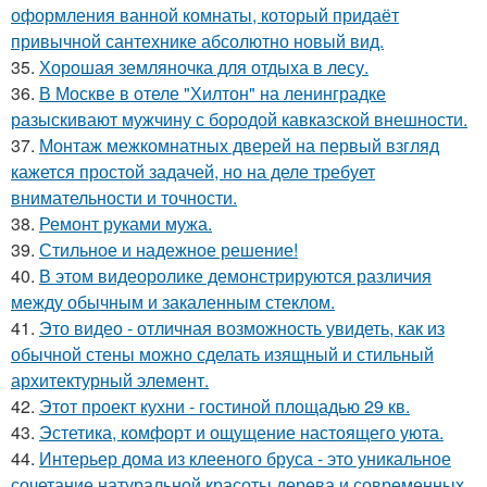
оформления ванной комнаты, который придаёт
привычной сантехнике абсолютно новый вид.
35.
Хорошая земляночка для отдыха в лесу.
36.
В Москве в отеле "Хилтон" на ленинградке
разыскивают мужчину с бородой кавказской внешности.
37.
Монтаж межкомнатных дверей на первый взгляд
кажется простой задачей, но на деле требует
внимательности и точности.
38.
Ремонт руками мужа.
39.
Стильное и надежное решение!
40.
В этом видеоролике демонстрируются различия
между обычным и закаленным стеклом.
41.
Это видео - отличная возможность увидеть, как из
обычной стены можно сделать изящный и стильный
архитектурный элемент.
42.
Этот проект кухни - гостиной площадью 29 кв.
43.
Эстетика, комфорт и ощущение настоящего уюта.
44.
Интерьер дома из клееного бруса - это уникальное
сочетание натуральной красоты дерева и современных