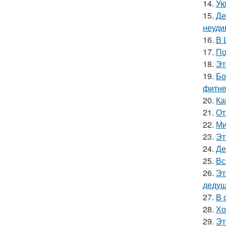
14.
Ую
15.
Де
неуди
16.
В 
17.
По
18.
Эт
19.
Бо
фитне
20.
Ка
21.
От
22.
Ми
23.
Эт
24.
Де
25.
Вс
26.
Эт
дедуш
27.
В 
28.
Хо
29.
Эт