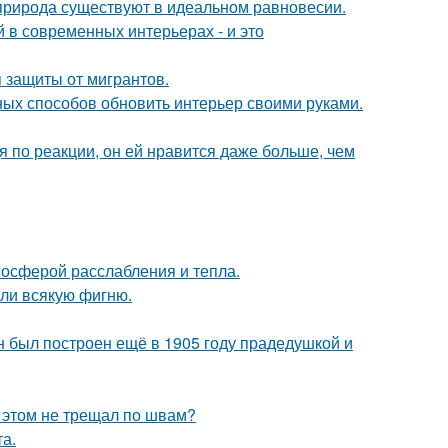
 природа существуют в идеальном равновесии.
 в современных интерьерах - и это
 защиты от мигрантов.
чных способов обновить интерьер своими руками.
я по реакции, он ей нравится даже больше, чем
мосферой расслабления и тепла.
али всякую фигню.
н был построен ещё в 1905 году прадедушкой и
и этом не трещал по швам?
а.