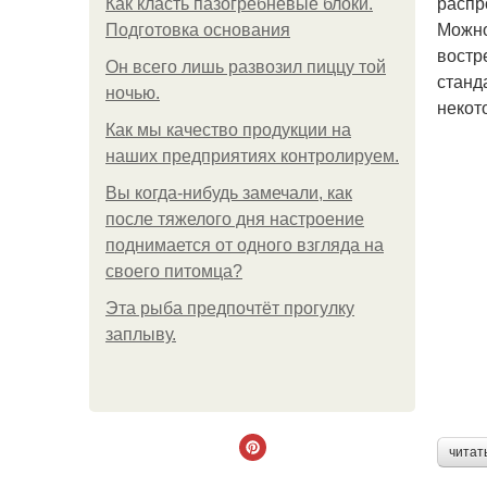
распр
Как класть пазогребневые блоки.
Можно
Подготовка основания
востр
Он всего лишь развозил пиццу той
станд
ночью.
некот
Как мы качество продукции на
наших предприятиях контролируем.
Вы когда-нибудь замечали, как
после тяжелого дня настроение
поднимается от одного взгляда на
своего питомца?
Эта рыба предпочтёт прогулку
заплыву.
читат