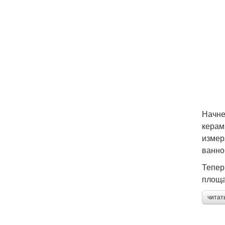
Начне
керам
измер
ванно
Тепер
площа
читат