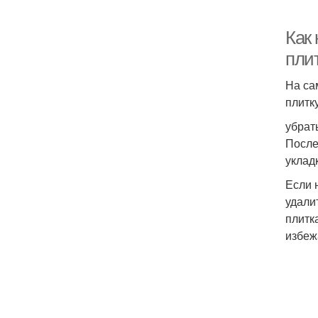
Как 
плит
На са
плитк
убрат
После
укладк
Если 
удали
плитк
избеж