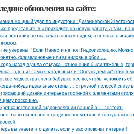
ледние обновления на сайте:
мания мощный удар по индустрии "Дизайнерской Жестокост
ько представьте: вы приходите на новую работу, а там - ва
кая рептилия не оказалась новым видом, а являлась инди
низмом.
гие уверены: "Если Нанести на пол Гидроизоляцию, Можно
онятно, флизелиновые или виниловые обои ….
 года назад я ушла от мужа - отношения были тяжёлые, тер
ушка - одна из самых загадочных и "Обсуждаемых" птиц в м
оскве медсестра спела бабушке песню, чтобы успокоить её.
когда-нибудь идеальные стены … с грязной полосой снизу 
трясающий дизайн интерьера гостиной с элементами стиля а
ящему роскошно.
крет качественной гидроизоляции ванной в … состоит.
оект бани выполнен в традиционном стиле из натурального
ровкой.
перь вы знаете что делать, если у вас отключат интернет!