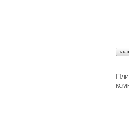
читат
Пли
ком