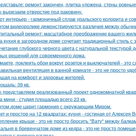
едставьте: ремонт закончен, плитка уложена, стены ровные
 вырезаем отверстие под раковину.
от интерьер - гармоничный сплав уральского колорита и со
этом видеоролике демонстрируются различия между обычн
питальный ремонт: масштабное преображение вашего жиль
а кухня в загородном доме сочетает традиционный стиль с
четание глубокого черного цвета с натуральной текстурой 
ных решений для современного дома.
маете, поклеить обои вокруг розеток и выключателей - это 
авильная вентиляция в ванной комнате - это не просто уд
щая на комфорт и здоровье жителей.
ощадь: 39 кв.
 представляем реализованный проект однокомнатной квар
а мини - студия площадью всего 23 кв.
этом доме царит гармония с окружающим Миром.
ет и простор на 12 квадратах: кухня - гостиная от Алексея 
епление крыши - это не просто бросить "Вату" между балка
альня в бревенчатом доме из кедра - это не просто помещен
ается с первого взгляда.