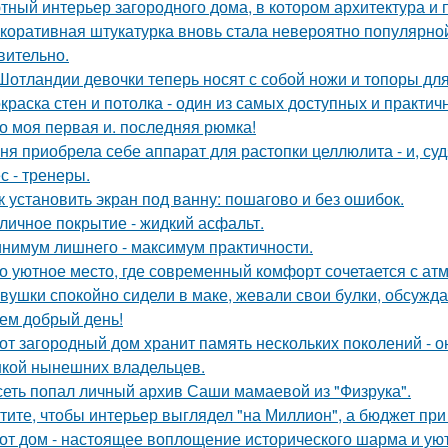
тный интерьер загородного дома, в котором архитектура и
коративная штукатурка вновь стала невероятно популярной
вительно.
Шотландии девочки теперь носят с собой ножи и топоры для
краска стен и потолка - один из самых доступных и практи
о моя первая и. последняя рюмка!
ня приобрела себе аппарат для растопки целлюлита - и, суд
с - тренеры.
к установить экран под ванну: пошагово и без ошибок.
личное покрытие - жидкий асфальт.
нимум лишнего - максимум практичности.
о уютное место, где современный комфорт сочетается с ат
вушки спокойно сидели в маке, жевали свои булки, обсужд
ем добрый день!
от загородный дом хранит память нескольких поколений - о
кой нынешних владельцев.
сеть попал личный архив Саши мамаевой из "Физрука".
тите, чтобы интерьер выглядел "на Миллион", а бюджет пр
от дом - настоящее воплощение исторического шарма и уют