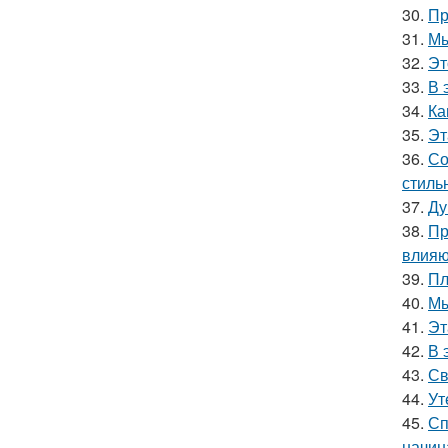
30.
Пр
31.
Мы
32.
Эт
33.
В 
34.
Ка
35.
Эт
36.
Со
стиль
37.
Ду
38.
Пр
влияю
39.
Пл
40.
Мы
41.
Эт
42.
В 
43.
Св
44.
Ут
45.
Сп
начин