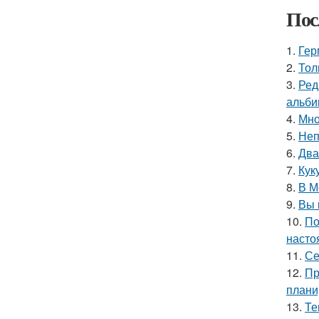
Пос
1.
Гер
2.
Тол
3.
Ред
альби
4.
Мно
5.
Неп
6.
Два
7.
Кук
8.
В М
9.
Вы 
10.
По
насто
11.
Се
12.
Пр
плани
13.
Те