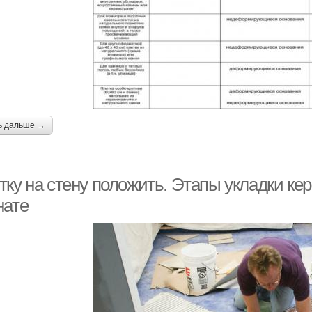
ь дальше →
тку на стену положить. Этапы укладки ке
нате