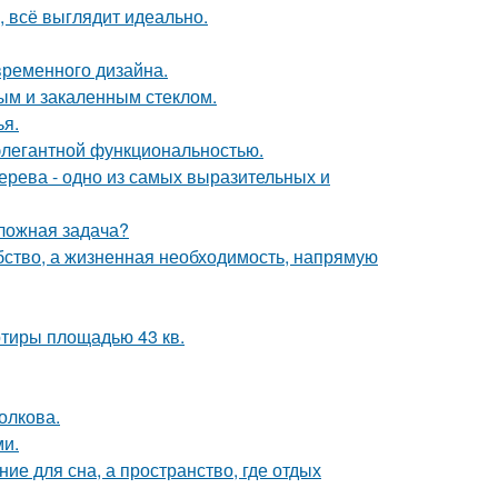
, всё выглядит идеально.
временного дизайна.
ым и закаленным стеклом.
я.
 элегантной функциональностью.
дерева - одно из самых выразительных и
сложная задача?
обство, а жизненная необходимость, напрямую
тиры площадью 43 кв.
Волкова.
ми.
ие для сна, а пространство, где отдых