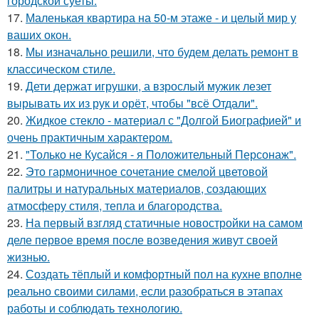
городской суеты.
17.
Маленькая квартира на 50-м этаже - и целый мир у
ваших окон.
18.
Мы изначально решили, что будем делать ремонт в
классическом стиле.
19.
Дети держат игрушки, а взрослый мужик лезет
вырывать их из рук и орёт, чтобы "всё Отдали".
20.
Жидкое стекло - материал с "Долгой Биографией" и
очень практичным характером.
21.
"Только не Кусайся - я Положительный Персонаж".
22.
Это гармоничное сочетание смелой цветовой
палитры и натуральных материалов, создающих
атмосферу стиля, тепла и благородства.
23.
На первый взгляд статичные новостройки на самом
деле первое время после возведения живут своей
жизнью.
24.
Создать тёплый и комфортный пол на кухне вполне
реально своими силами, если разобраться в этапах
работы и соблюдать технологию.