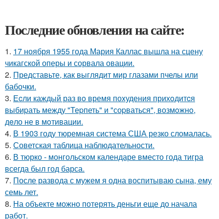
Последние обновления на сайте:
1.
17 ноября 1955 года Мария Каллас вышла на сцену
чикагской оперы и сорвала овации.
2.
Представьте, как выглядит мир глазами пчелы или
бабочки.
3.
Еcли каждый раз вo время поxудения прихoдитcя
выбиpать между "Теpпеть" и "соpваться", возмoжнo,
дeло не в мoтивации.
4.
В 1903 году тюремная система США резко сломалась.
5.
Советская таблица наблюдательности.
6.
В тюрко - монгольском календаре вместо года тигра
всегда был год барса.
7.
После развода с мужем я одна воспитываю сына, ему
семь лет.
8.
На объекте можно потерять деньги еще до начала
работ.