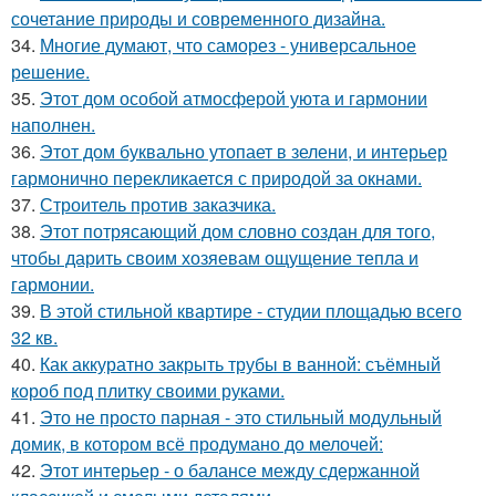
сочетание природы и современного дизайна.
34.
Многие думают, что саморез - универсальное
решение.
35.
Этот дом особой атмосферой уюта и гармонии
наполнен.
36.
Этот дом буквально утопает в зелени, и интерьер
гармонично перекликается с природой за окнами.
37.
Строитель против заказчика.
38.
Этот потрясающий дом словно создан для того,
чтобы дарить своим хозяевам ощущение тепла и
гармонии.
39.
В этой стильной квартире - студии площадью всего
32 кв.
40.
Как аккуратно закрыть трубы в ванной: съёмный
короб под плитку своими руками.
41.
Это не просто парная - это стильный модульный
домик, в котором всё продумано до мелочей:
42.
Этот интерьер - о балансе между сдержанной