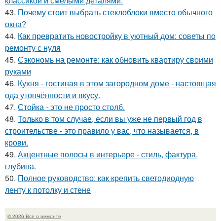
классикой и смелыми деталями.
43.
Почему стоит выбрать стеклоблоки вместо обычного
окна?
44.
Как превратить новостройку в уютный дом: советы по
ремонту с нуля
45.
Сэкономь на ремонте: как обновить квартиру своими
руками
46.
Кухня - гостиная в этом загородном доме - настоящая
ода утончённости и вкусу.
47.
Стойка - это не просто столб.
48.
Только в том случае, если вы уже не первый год в
строительстве - это правило у вас, что называется, в
крови.
49.
Акцентные полосы в интерьере - стиль, фактура,
глубина.
50.
Полное руководство: как крепить светодиодную
ленту к потолку и стене
© 2026 Все о ремонте