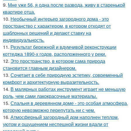
9.
Мне уже 56, я одна после развода, живу в старенькой
квартире отца.
10.
Необычный интерьер загородного дома - это
пространство с характером, в котором отходят от
шаблонных решений и делают ставку на
индивидуальность.
11.
Результат бережной и вдумчивой реконструкции
коттеджа 1890-х годов, расположенного у реки.
12.
Это пространство, в котором сама природа
становится главным дизайнером.
13.
Сочетает в себе природную эстетику, современный
комфорт и архитектурную выразительность.
14.
В малярных работах инструмент играет не меньшую
роль, чем сами лакокрасочные материалы.
15.
Спальня в деревянном доме - это особая атмосфера,
которую невозможно перепутать ни с чем.
16.
Атмосферный загородный дом наполнен теплом,
уютом и ощущением неспешной жизни вдали от