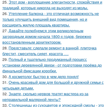
25.
Этот дом - воплощение элегантности, спокойствия и
традиций, которые никогда не выходят из моды.
26.
Утепление балкона - это отличная возможность не
только улучшить внешний вид помещения, но и
расширить жилую площадь квартиры.
27.
Давайте полюбуемся этим великолепным
загородным домом начала 1800-х годов, бережно
восстановленным архитектором.
28.
Представьте: сделали ремонт в ванной, плиточка
блестит, смеситель сияет, красота ….
29.
Полный и тщательно продуманный процесс
установки деревянной двери - от подготовки проёма до
финальной фиксации коробки.
30.
А косметолог быстро в чем дело понял!
31.
Очень красивый дом для большой и дружной семьи с
четырьмя детьми.
32.
Знаете, сколько нервов тратят мастера из-за
неправильной малярной ленты?
33.
Столешницы из сухоцветов и эпоксидной смолы - это