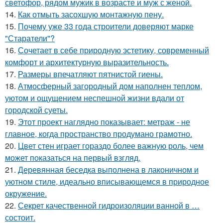
светофор, рядом мужик в возрасте и муж с женой.
14.
Как отмыть засохшую монтажную пену.
15.
Почему уже 33 года строители доверяют марке
"Старатели"?
16.
Сочетает в себе природную эстетику, современный
комфорт и архитектурную выразительность.
17.
Размеры впечатляют пятнистой гиены.
18.
Атмосферный загородный дом наполнен теплом,
уютом и ощущением неспешной жизни вдали от
городской суеты.
19.
Этот проект наглядно показывает: метраж - не
главное, когда пространство продумано грамотно.
20.
Цвет стен играет гораздо более важную роль, чем
может показаться на первый взгляд.
21.
Деревянная беседка выполнена в лаконичном и
уютном стиле, идеально вписывающемся в природное
окружение.
22.
Секрет качественной гидроизоляции ванной в …
состоит.