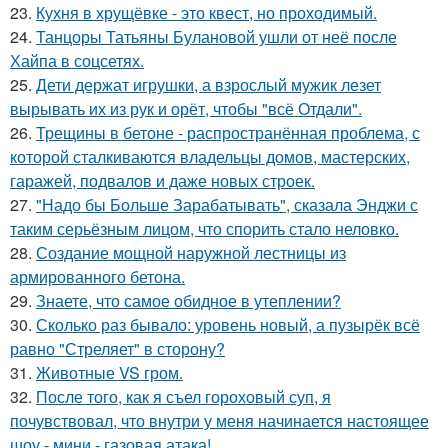
23.
Кухня в хрущёвке - это квест, но проходимый.
24.
Танцоры Татьяны Булановой ушли от неё после
Хайпа в соцсетях.
25.
Дети держат игрушки, а взрослый мужик лезет
вырывать их из рук и орёт, чтобы "всё Отдали".
26.
Трещины в бетоне - распространённая проблема, с
которой сталкиваются владельцы домов, мастерских,
гаражей, подвалов и даже новых строек.
27.
"Надо бы Больше Зарабатывать", сказала Энджи с
таким серьёзным лицом, что спорить стало неловко.
28.
Создание мощной наружной лестницы из
армированного бетона.
29.
Знаете, что самое обидное в утеплении?
30.
Сколько раз бывало: уровень новый, а пузырёк всё
равно "Стреляет" в сторону?
31.
Животные VS гром.
32.
После того, как я съел гороховый суп, я
почувствовал, что внутри у меня начинается настоящее
шоу - мини - газовая атака!