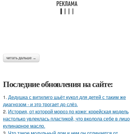
читать дальше →
Последние обновления на сайте:
1.
Дедушка с витилиго шьёт кукол для детей с таким же
диагнозом - и это трогает до слёз.
2.
История, от которой мороз по коже: корейская модель
настолько увлеклась пластикой, что вколола себе в лицо
кулинарное масло.
3.
Что такое модульный дом и чем он отличается от