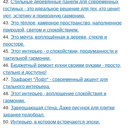
42.
Стильные деревянные панели для современных
гостиных - это идеальное решение для тех, кто ценит
уют, эстетику и природную гармонию.
43.
Это тёплое, камерное пространство, наполненное
природой, светом и спокойствием.
44.
Это мечта, воплощённая в дереве, стекле и
просторе.
45.
Этот интерьер - о спокойствии, продуманности и
тактильной гармонии.
46.
Бюджетный ремонт кухни своими руками - просто,
стильно и доступно!
47.
Трафарет "Лофт" - современный акцент для
стильного интерьера.
48.
Этот интерьер - воплощение спокойствия и
гармонии.
49.
Завершающая стена. Даже рисунок для плитки
заранее подобрал.
50.
Интерьер, в котором встречаются эпохи.