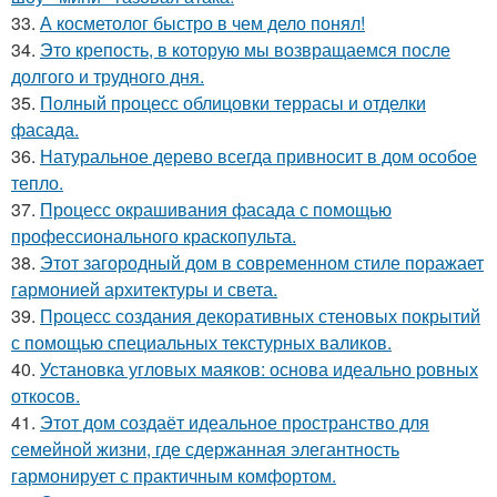
33.
А косметолог быстро в чем дело понял!
34.
Это крепость, в которую мы возвращаемся после
долгого и трудного дня.
35.
Полный процесс облицовки террасы и отделки
фасада.
36.
Натуральное дерево всегда привносит в дом особое
тепло.
37.
Процесс окрашивания фасада с помощью
профессионального краскопульта.
38.
Этот загородный дом в современном стиле поражает
гармонией архитектуры и света.
39.
Процесс создания декоративных стеновых покрытий
с помощью специальных текстурных валиков.
40.
Установка угловых маяков: основа идеально ровных
откосов.
41.
Этот дом создаёт идеальное пространство для
семейной жизни, где сдержанная элегантность
гармонирует с практичным комфортом.