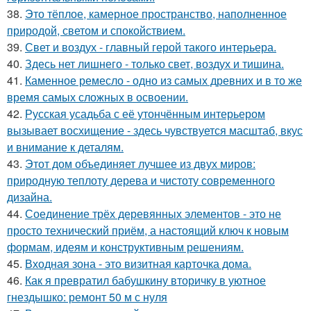
38.
Это тёплое, камерное пространство, наполненное
природой, светом и спокойствием.
39.
Свет и воздух - главный герой такого интерьера.
40.
Здесь нет лишнего - только свет, воздух и тишина.
41.
Каменное ремесло - одно из самых древних и в то же
время самых сложных в освоении.
42.
Русская усадьба с её утончённым интерьером
вызывает восхищение - здесь чувствуется масштаб, вкус
и внимание к деталям.
43.
Этот дом объединяет лучшее из двух миров:
природную теплоту дерева и чистоту современного
дизайна.
44.
Соединение трёх деревянных элементов - это не
просто технический приём, а настоящий ключ к новым
формам, идеям и конструктивным решениям.
45.
Входная зона - это визитная карточка дома.
46.
Как я превратил бабушкину вторичку в уютное
гнездышко: ремонт 50 м с нуля