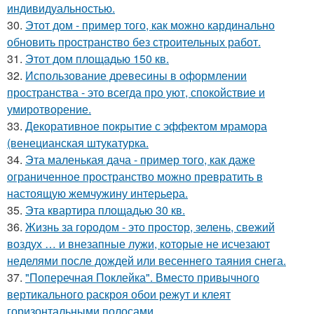
индивидуальностью.
30.
Этот дом - пример того, как можно кардинально
обновить пространство без строительных работ.
31.
Этот дом площадью 150 кв.
32.
Использование древесины в оформлении
пространства - это всегда про уют, спокойствие и
умиротворение.
33.
Декоративное покрытие с эффектом мрамора
(венецианская штукатурка.
34.
Эта маленькая дача - пример того, как даже
ограниченное пространство можно превратить в
настоящую жемчужину интерьера.
35.
Эта квартира площадью 30 кв.
36.
Жизнь за городом - это простор, зелень, свежий
воздух … и внезапные лужи, которые не исчезают
неделями после дождей или весеннего таяния снега.
37.
"Поперечная Поклейка". Вместо привычного
вертикального раскроя обои режут и клеят
горизонтальными полосами.