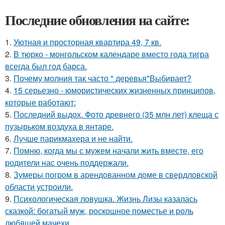
Последние обновления на сайте:
1.
Уютная и просторная квартира 49, 7 кв.
2.
В тюрко - монгольском календаре вместо года тигра
всегда был год барса.
3.
Почему молния так часто " деревья"Выбирает?
4.
15 серьезно - юмористических жизненных принципов,
которые работают:
5.
Последний выдох. Фото древнего (35 млн лет) клеща с
пузырьком воздуха в янтаре.
6.
Лучше парикмахера и не найти.
7.
Помню, когда мы с мужем начали жить вместе, его
родители нас очень поддержали.
8.
Зумеры погром в арендованном доме в свердловской
области устроили.
9.
Психологическая ловушка. Жизнь Лизы казалась
сказкой: богатый муж, роскошное поместье и роль
любящей мачехи.