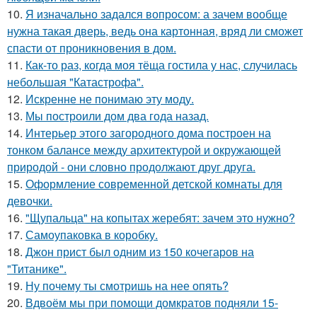
10.
Я изначально задался вопросом: а зачем вообще
нужна такая дверь, ведь она картонная, вряд ли сможет
спасти от проникновения в дом.
11.
Как-то раз, когда моя тёща гостила у нас, случилась
небольшая "Катастрофа".
12.
Искренне не понимаю эту моду.
13.
Мы построили дом два года назад.
14.
Интерьер этого загородного дома построен на
тонком балансе между архитектурой и окружающей
природой - они словно продолжают друг друга.
15.
Оформление современной детской комнаты для
девочки.
16.
"Щупальца" на копытах жеребят: зачем это нужно?
17.
Самоупаковка в коробку.
18.
Джон прист был одним из 150 кочегаров на
"Титанике".
19.
Ну почему ты смотришь на нее опять?
20.
Вдвоём мы при помощи домкратов подняли 15-