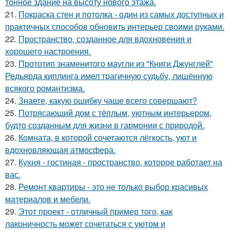
тонное здание на высоту нового этажа.
21.
Покраска стен и потолка - один из самых доступных и
практичных способов обновить интерьер своими руками.
22.
Пространство, созданное для вдохновения и
хорошего настроения.
23.
Прототип знаменитого маугли из "Книги Джунглей"
Редьярда киплинга имел трагичную судьбу, лишённую
всякого романтизма.
24.
Знаете, какую ошибку чаще всего совершают?
25.
Потрясающий дом с тёплым, уютным интерьером,
будто созданным для жизни в гармонии с природой.
26.
Комната, в которой сочетаются лёгкость, уют и
вдохновляющая атмосфера.
27.
Кухня - гостиная - пространство, которое работает на
вас.
28.
Ремонт квартиры - это не только выбор красивых
материалов и мебели.
29.
Этот проект - отличный пример того, как
лаконичность может сочетаться с уютом и