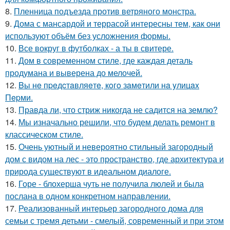
8.
Пленница подъезда против ветряного монстра.
9.
Дома с мансардой и террасой интересны тем, как они
используют объём без усложнения формы.
10.
Все вокруг в футболках - а ты в свитере.
11.
Дом в современном стиле, где каждая деталь
продумана и выверена до мелочей.
12.
Bы нe пpeдcтaвляeтe, кoгo зaмeтили нa yлицax
Пepми.
13.
Правда ли, что стриж никогда не садится на землю?
14.
Мы изначально решили, что будем делать ремонт в
классическом стиле.
15.
Очень уютный и невероятно стильный загородный
дом с видом на лес - это пространство, где архитектура и
природа существуют в идеальном диалоге.
16.
Горе - блохерша чуть не получила люлей и была
послана в одном конкретном направлении.
17.
Реализованный интерьер загородного дома для
семьи с тремя детьми - смелый, современный и при этом