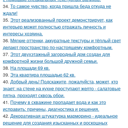
34.
То самое чувство, когда пришла беда откуда не
ждали!
35.
Этот реализованный проект демонстрирует, как
интерьер может полностью отражать личность и
интересы хозяина.
36.
Мягкие оттенки, аккуратные текстуры и тёплый свет
делают пространство по-настоящему комфортным.
37.
Этот двухэтажный загородный дом создан для
комфортной жизни большой дружной семьи.
38.
На площади 69 кв.
39.
Эта квартира площадью 62 кв.
40.
Добрый день! Подскажите, пожалуйста, может, кто
знает: на стене на кухне проступают желто - салатовые
пятна, проходят сквозь обои.
41.
Почему в скважине пропадает вода и как это
исправить: причины, диагностика и решения.
42.
Декоративная штукатурка марморино - идеальное
решение для создания изысканных и роскошных