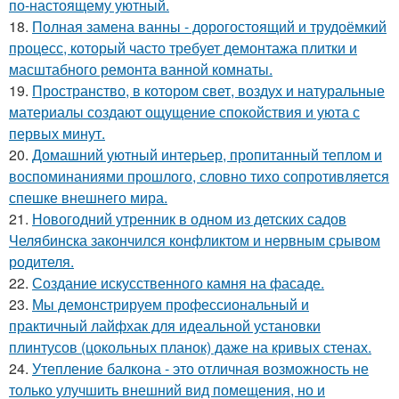
по-настоящему уютный.
18.
Полная замена ванны - дорогостоящий и трудоёмкий
процесс, который часто требует демонтажа плитки и
масштабного ремонта ванной комнаты.
19.
Пространство, в котором свет, воздух и натуральные
материалы создают ощущение спокойствия и уюта с
первых минут.
20.
Домашний уютный интерьер, пропитанный теплом и
воспоминаниями прошлого, словно тихо сопротивляется
спешке внешнего мира.
21.
Новогодний утренник в одном из детских садов
Челябинска закончился конфликтом и нервным срывом
родителя.
22.
Создание искусственного камня на фасаде.
23.
Мы демонстрируем профессиональный и
практичный лайфхак для идеальной установки
плинтусов (цокольных планок) даже на кривых стенах.
24.
Утепление балкона - это отличная возможность не
только улучшить внешний вид помещения, но и