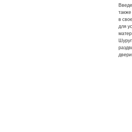
Введе
также
в сво
для у
матер
Шуруп
раздв
двери