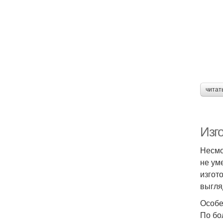
читат
Изго
Несмо
не ум
изгот
выгля
Особе
По бо