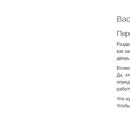
Вас
Пер
Раздв
как з
дверь
Возмо
Да, э
опред
работ
Что н
Чтобы