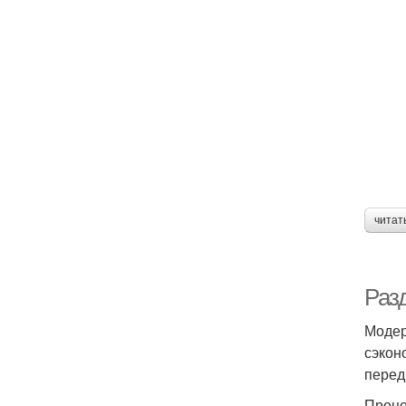
читат
Раз
Модер
сэкон
перед
Проце