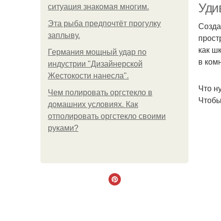
Уди
ситуация знакомая многим.
Эта рыба предпочтёт прогулку
Созда
заплыву.
прост
как ш
Германия мощный удар по
в ком
индустрии "Дизайнерской
Жестокости нанесла".
Что н
Чем полировать оргстекло в
Чтобы
домашних условиях. Как
отполировать оргстекло своими
руками?