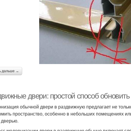
ь дальше →
движные двери: простой способ обновить
низация обычной двери в раздвижную предлагает не только
омить пространство, особенно в небольших помещениях ил
 дверью.
сс модернизации двери в раздвижную обычно включает сл