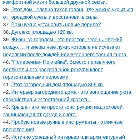
комфортной жизни большой дружной семьи.
36.
Этот дом - словно тихая гавань, где можно укрыться
от городской суеты и восстановить силы.
37.
Вам нужно установить новые перила?
38.
Дуплекс площадью 120 кв.
39.
Жизнь за городом - это простор, зелень, свежий
воздух … и внезапные лужи, которые не исчезают
неделями после дождей или весеннего таяния снега.
40.
"Поперечная Поклейка". Вместо привычного
вертикального раскроя обои режут и клеят
горизонтальными полосами.
41.
Этот загородный дом площадью 305 кв.
42.
Интерьер загородного дома - это воплощение уюта,
спокойствия и естественной красоты.
43.
Крыша - это не просто конструкция над головой,
защищающая от дождя и снега.
44.
Пробую новые ручные инструменты - отличные
впечатления!
45.
Истинно успешный интерьер или архитектурный