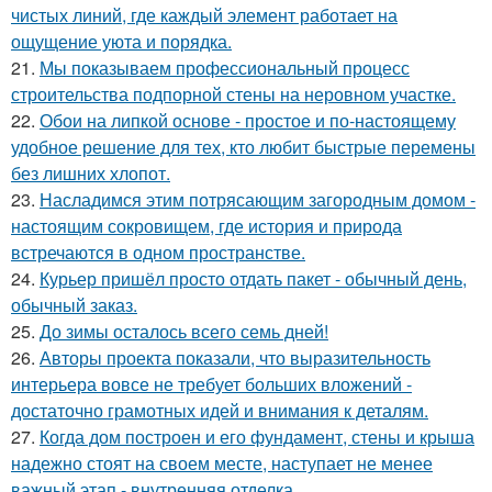
чистых линий, где каждый элемент работает на
ощущение уюта и порядка.
21.
Мы показываем профессиональный процесс
строительства подпорной стены на неровном участке.
22.
Обои на липкой основе - простое и по-настоящему
удобное решение для тех, кто любит быстрые перемены
без лишних хлопот.
23.
Насладимся этим потрясающим загородным домом -
настоящим сокровищем, где история и природа
встречаются в одном пространстве.
24.
Курьер пришёл просто отдать пакет - обычный день,
обычный заказ.
25.
До зимы осталось всего семь дней!
26.
Авторы проекта показали, что выразительность
интерьера вовсе не требует больших вложений -
достаточно грамотных идей и внимания к деталям.
27.
Когда дом построен и его фундамент, стены и крыша
надежно стоят на своем месте, наступает не менее
важный этап - внутренняя отделка.