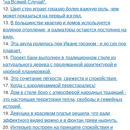
"на Всякий Случай".
12.
Цвет стен играет гораздо более важную роль, чем
может показаться на первый взгляд.
13.
В большинстве квартир и домов используется
водяное отопление, и радиаторы остаются постоянно на
виду.
14.
Эта акула родилась при Иване грозном - и до сих пор
плавает.
15.
Проект бани выполнен в традиционном стиле из
натурального дерева с продуманной архитектурой и
удобной планировкой.
16.
Это сочетание лёгкости, свежести и спокойствия.
17.
Когда с аэродинамикой перестарались!
18.
Дом в стиле бохо с атмосферой народных традиций -
это настоящая территория тепла, свободы и семейных
историй.
19.
Девушка в красивом платье решила, что ради
эффектного видео можно и в фонтан треви нырнуть.
20.
Интерьер построен на принципе спокойствия и