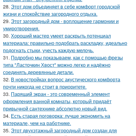
28.
Этот дом объединяет в себе комфорт городской
жизни и спокойствие загородного отдыха.
29.
Этот загородный дом - воплощение гармонии и
умиротворения.
30.
Хороший мастер умеет раскрыть потенциал
материала: правильно подобрать раскладку, идеально
подогнать стыки, учесть каждую мелочь.
31.
Подробно мы показываем, как с помощью фрезы
типа "Ласточкин Хвост" можно легко и надёжно
соединять деревянные детали.
32.
В новостройках вопрос акустического комфорта
почти никогда не стоит в приоритете.
33.
Парящий экран - это современный элемент
оформления ванной комнаты, который придаёт
привычной сантехнике абсолютно новый вид.
34.
Есть старая поговорка: лучше экономить на
материале, чем на работнике.
35.
Этот двухэтажный загородный дом создан для