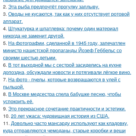
2.
Эта рыба предпочтёт прогулку заплыву.
3.
Оводы не кусаются, так как у них отсутствует ротовой
аппарат.
4.
Штукатурка и шпатлевка: почему один материал
никогда не заменит другой.
5.
На фотографии, сделанной в 1945 году, запечатлен
министр нацистской пропаганды Йозеф Геббельс со
своими шестью детьми.
6.
В тот выходной мы с сестрой засиделись на кухне
допоздна, обсуждали новости и потягивали лёгкое вино.
7.
На фото - пчелы, которые возвращаются в улей с
пыльцой.
8.
В Москве медсестра спела бабушке песню, чтобы
успокоить её.
9.
Это прекрасное сочетание практичности и эстетики.
10.
20 лет ужаса: чудовищная история из США.
11.
Довольно часто мансарду используют как кладовку,
куда отправляются чемоданы, старые коробки и вещи