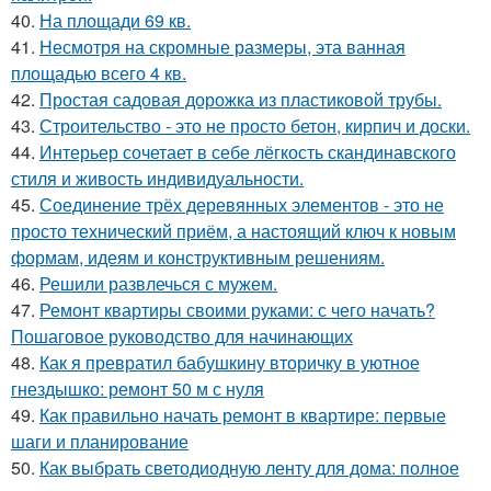
40.
На площади 69 кв.
41.
Несмотря на скромные размеры, эта ванная
площадью всего 4 кв.
42.
Простая садовая дорожка из пластиковой трубы.
43.
Строительство - это не просто бетон, кирпич и доски.
44.
Интерьер сочетает в себе лёгкость скандинавского
стиля и живость индивидуальности.
45.
Соединение трёх деревянных элементов - это не
просто технический приём, а настоящий ключ к новым
формам, идеям и конструктивным решениям.
46.
Решили развлечься с мужем.
47.
Ремонт квартиры своими руками: с чего начать?
Пошаговое руководство для начинающих
48.
Как я превратил бабушкину вторичку в уютное
гнездышко: ремонт 50 м с нуля
49.
Как правильно начать ремонт в квартире: первые
шаги и планирование
50.
Как выбрать светодиодную ленту для дома: полное