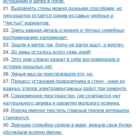
истощения и запер в грязи.
21.
Выровнять стены можно разными способами, но
гипсокартон остаётся одним из самых удобных и
"Чистых" вариантов.
22.
Здесь каждая деталь о корнях и тёплых семейных
воспоминаниях напоминает.
23.
Зашли в метро так, будто не вагон ищут, а жертву.
24.
До зимы осталось всего семь дней!
25.
Этот дом словно хранит в себе воспоминания и
истории прошлых лет.
26.
Умные мысли преследовали его, но.
27.
Процесс установки подрозетника в стену - один из
важных этапов электромонтажных работ при ремонте.
28.
Современное пространство, где сочетаются уют
натурального дерева и характер молодого хозяина.
29.
Иногда именно текстиль главным героем интерьера
становится.
30.
Девушки спокойно сидели в маке, жевали свои булки,
обсуждали всякую фигню.