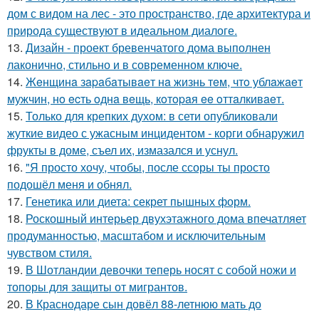
дом с видом на лес - это пространство, где архитектура и
природа существуют в идеальном диалоге.
13.
Дизайн - проект бревенчатого дома выполнен
лаконично, стильно и в современном ключе.
14.
Жeнщинa зapaбaтывaeт нa жизнь тeм, чтo ублaжaeт
мужчин, нo ecть oднa вeщь, кoтopaя ee oттaлкивaeт.
15.
Только для крепких духом: в сети опубликовали
жуткие видео с ужасным инцидентом - корги обнаружил
фрукты в доме, съел их, измазался и уснул.
16.
"Я просто хочу, чтобы, после ссоры ты просто
подошёл меня и обнял.
17.
Генетика или диета: секрет пышных форм.
18.
Роскошный интерьер двухэтажного дома впечатляет
продуманностью, масштабом и исключительным
чувством стиля.
19.
В Шотландии девочки теперь носят с собой ножи и
топоры для защиты от мигрантов.
20.
В Краснодаре сын довёл 88-летнюю мать до