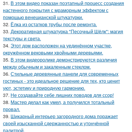
31.
В этом видео показан поэтапный процесс создания
настенного покрытия с мраморным эффектом с
помощью венецианской штукатурки.
32.
Ёлка из остатков трубы после ремонта.
33.
Декоративная штукатурка "Песочный Шёлк": магия
текстуры и света.
34.
Этот дом расположен на уединённом участке,
окружённом вековыми хвойными деревьями.
35.
В этом видеоролике демонстрируются различия
между обычным и закаленным стеклом.
36.
Стильные деревянные панели для современных
гостиных - это идеальное решение для тех, кто ценит
уют, эстетику и природную гармонию.
37.
Не создавайте себе лишних поводов для ссор!
38.
Мастер делал как умел, а получился тотальный
провал.
39.
Шикарный интерьер загородного дома поражает
своей изысканной сдержанностью и утончённой
палитрой.