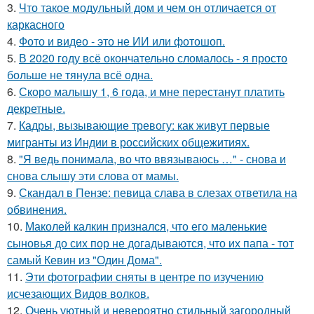
3.
Что такое модульный дом и чем он отличается от
каркасного
4.
Фото и видео - это не ИИ или фотошоп.
5.
В 2020 году всё окончательно сломалось - я просто
больше не тянула всё одна.
6.
Скоро малышу 1, 6 года, и мне перестанут платить
декретные.
7.
Кадры, вызывающие тревогу: как живут первые
мигранты из Индии в российских общежитиях.
8.
"Я ведь понимала, во что ввязываюсь …" - снова и
снова слышу эти слова от мамы.
9.
Скандал в Пензе: певица слава в слезах ответила на
обвинения.
10.
Маколей калкин признался, что его маленькие
сыновья до сих пор не догадываются, что их папа - тот
самый Кевин из "Один Дома".
11.
Эти фотографии сняты в центре по изучению
исчезающих Видов волков.
12.
Очень уютный и невероятно стильный загородный