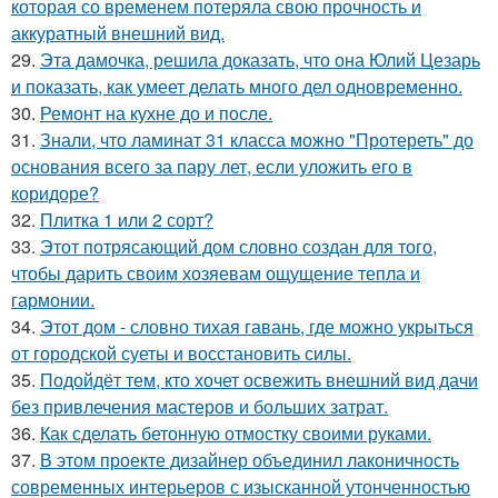
которая со временем потеряла свою прочность и
аккуратный внешний вид.
29.
Эта дамочка, решила доказать, что она Юлий Цезарь
и показать, как умеет делать много дел одновременно.
30.
Ремонт на кухне до и после.
31.
Знали, что ламинат 31 класса можно "Протереть" до
основания всего за пару лет, если уложить его в
коридоре?
32.
Плитка 1 или 2 сорт?
33.
Этот потрясающий дом словно создан для того,
чтобы дарить своим хозяевам ощущение тепла и
гармонии.
34.
Этот дом - словно тихая гавань, где можно укрыться
от городской суеты и восстановить силы.
35.
Подойдёт тем, кто хочет освежить внешний вид дачи
без привлечения мастеров и больших затрат.
36.
Как сделать бетонную отмостку своими руками.
37.
В этом проекте дизайнер объединил лаконичность
современных интерьеров с изысканной утонченностью