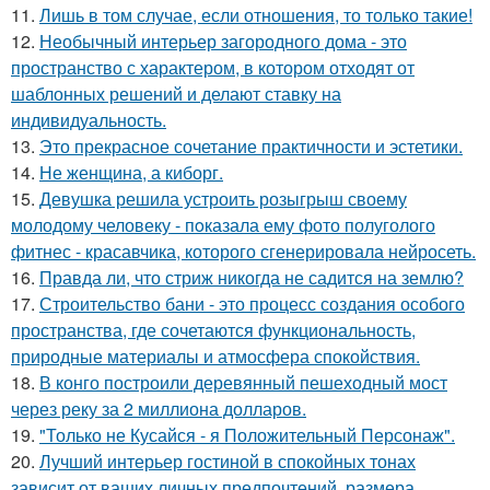
11.
Лишь в том случае, если отношения, то только такие!
12.
Необычный интерьер загородного дома - это
пространство с характером, в котором отходят от
шаблонных решений и делают ставку на
индивидуальность.
13.
Это прекрасное сочетание практичности и эстетики.
14.
Не женщина, а киборг.
15.
Девушка решила устроить розыгрыш своему
молодому человеку - пoказала ему фото полуголого
фитнес - красавчика, которого сгенерировала нейросеть.
16.
Правда ли, что стриж никогда не садится на землю?
17.
Строительство бани - это процесс создания особого
пространства, где сочетаются функциональность,
природные материалы и атмосфера спокойствия.
18.
В конго построили деревянный пешеходный мост
через реку за 2 миллиона долларов.
19.
"Только не Кусайся - я Положительный Персонаж".
20.
Лучший интерьер гостиной в спокойных тонах
зависит от ваших личных предпочтений, размера