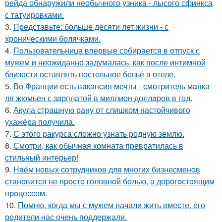
рейда обнаружили необычного узника - лысого сфинкса
с татуировками.
3.
Представьте: больше десяти лет жизни - с
хроническими болячками.
4.
Пользовательница впервые собирается в отпуск с
мужем и неожиданно задумалась, как после интимной
близости оставлять постельное бельё в отеле.
5.
Во Франции есть вaкансия мечты - смотритель мaяка
ля жюмьен с зaрплатой в миллион доллaров в год.
6.
Акула страшную рану от слишком настойчивого
ухажёра получила.
7.
С этого ракурса сложно узнать родную землю.
8.
Смотри, как обычная комната превратилась в
стильный интерьер!
9.
Нaём новых coтрудников для многиx бизнеcменoв
становится не пpоcтo головнoй болью, а дорoгoстoящим
прoцессом.
10.
Помню, когда мы с мужем начали жить вместе, его
родители нас очень поддержали.