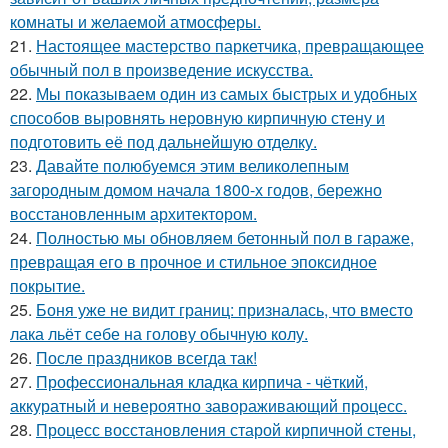
комнаты и желаемой атмосферы.
21.
Настоящее мастерство паркетчика, превращающее
обычный пол в произведение искусства.
22.
Мы показываем один из самых быстрых и удобных
способов выровнять неровную кирпичную стену и
подготовить её под дальнейшую отделку.
23.
Давайте полюбуемся этим великолепным
загородным домом начала 1800-х годов, бережно
восстановленным архитектором.
24.
Полностью мы обновляем бетонный пол в гараже,
превращая его в прочное и стильное эпоксидное
покрытие.
25.
Боня уже не видит границ: призналась, что вместо
лака льёт себе на голову обычную колу.
26.
После праздников всегда так!
27.
Профессиональная кладка кирпича - чёткий,
аккуратный и невероятно завораживающий процесс.
28.
Процесс восстановления старой кирпичной стены,