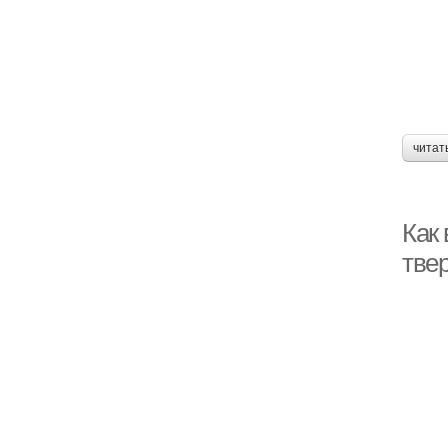
читат
Как
твер