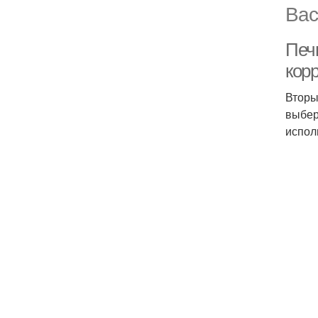
Вас
Печ
корр
Вторы
выбери
испол