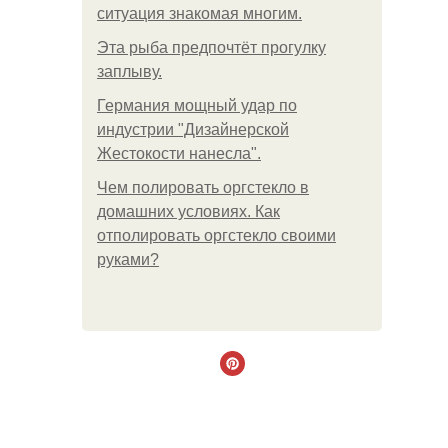
ситуация знакомая многим.
Эта рыба предпочтёт прогулку
заплыву.
Германия мощный удар по
индустрии "Дизайнерской
Жестокости нанесла".
Чем полировать оргстекло в
домашних условиях. Как
отполировать оргстекло своими
руками?