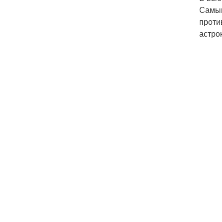
Самым
проти
астро