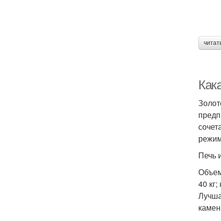
читат
Как
Золот
предп
сочет
режим
Печь 
Объем
40 кг;
Лучша
камен