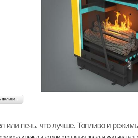
ь дальше →
ел или печь, что лучше. Топливо и режим
оре между печью и котлом отопления должны учитываться ф