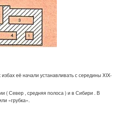
х избах её начали устанавливать с середины XIX-
 ( Север , средняя полоса ) и в Сибири . В
ли «грубка».