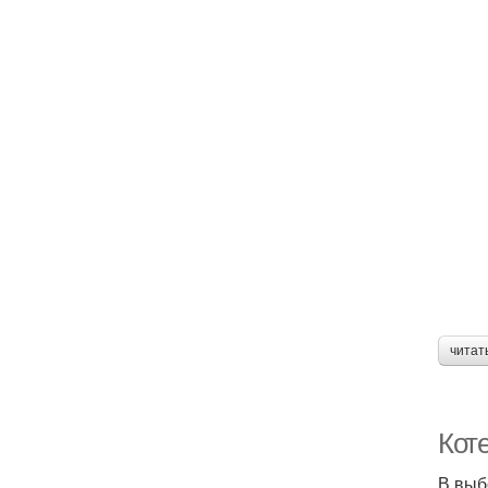
читат
Кот
В выб