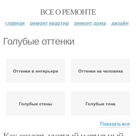
ВСЕ О РЕМОНТЕ
главная
ремонт квартир
ремонт дома
дизайн
Голубые оттенки
Оттенки в интерьере
Оттенки на человека
Голубые стены
Голубые тона
Показать все
Как создать уютный и стильный
Спальни в голубых
Спальни в голубом