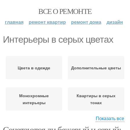
ВСЕ О РЕМОНТЕ
главная
ремонт квартир
ремонт дома
дизайн
Интерьеры в серых цветах
Цвета в одежде
Дополнительные цветы
Монохромные
Квартиры в серых
интерьеры
тонах
Показать все
Сочетаются ли бежевый и серый:
Серо-бежевый