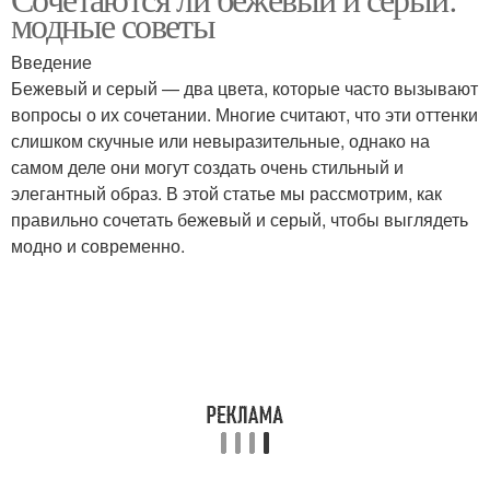
Цветы в интерьере
модные советы
интерьер
Введение
Бежевый и серый — два цвета, которые часто вызывают
вопросы о их сочетании. Многие считают, что эти оттенки
Цвета в интерьере
Стен в интерьере
слишком скучные или невыразительные, однако на
самом деле они могут создать очень стильный и
элегантный образ. В этой статье мы рассмотрим, как
правильно сочетать бежевый и серый, чтобы выглядеть
Интерьер в серых тонах
модно и современно.