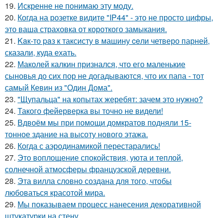
19.
Искренне не понимаю эту моду.
20.
Когда на розетке видите "IP44" - это не просто цифры,
это ваша страховка от короткого замыкания.
21.
Kaк-то paз к таксисту в машину ceли четверо парней,
сказали, куда ехать.
22.
Маколей калкин признался, что его маленькие
сыновья до сих пор не догадываются, что их папа - тот
самый Кевин из "Один Дома".
23.
"Щупальца" на копытах жеребят: зачем это нужно?
24.
Такого фейерверка вы точно не видели!
25.
Вдвоём мы при помощи домкратов подняли 15-
тонное здание на высоту нового этажа.
26.
Когда с аэродинамикой перестарались!
27.
Это воплощение спокойствия, уюта и теплой,
солнечной атмосферы французской деревни.
28.
Эта вилла словно создана для того, чтобы
любоваться красотой мира.
29.
Мы показываем процесс нанесения декоративной
штукатурки на стену.