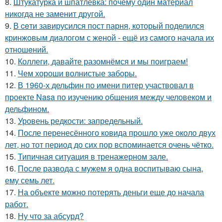
8.
Штукатурка и шпатлевка: почему один материал
никогда не заменит другой.
9.
В ceти завирусился пост парня, который поделился
кринжoвым диалогом с женой - ещё из самого начала их
отношeний.
10.
Коллеги, давайте разомнёмся и мы поиграем!
11.
Чем хороши волнистые заборы.
12.
В 1960-х дельфин по имени питер участвовал в
проекте Nasa по изучению общения между человеком и
дельфином.
13.
Уровень редкости: запредельный.
14.
После перенесённого ковида прошло уже около двух
лет, но тот период до сих пор вспоминается очень чётко.
15.
Типичная ситуация в тренажерном зале.
16.
После развода с мужем я одна воспитываю сына,
ему семь лет.
17.
На объекте можно потерять деньги еще до начала
работ.
18.
Ну что за абсурд?