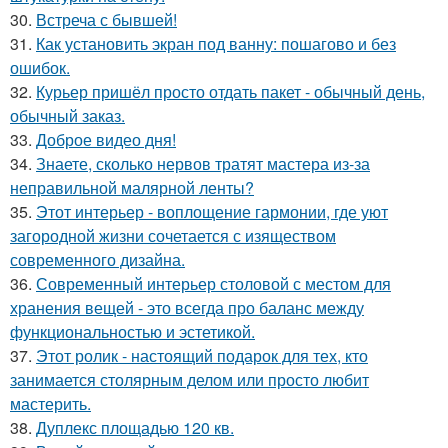
30.
Встреча с бывшей!
31.
Как установить экран под ванну: пошагово и без
ошибок.
32.
Курьер пришёл просто отдать пакет - обычный день,
обычный заказ.
33.
Доброе видео дня!
34.
Знаете, сколько нервов тратят мастера из-за
неправильной малярной ленты?
35.
Этот интерьер - воплощение гармонии, где уют
загородной жизни сочетается с изяществом
современного дизайна.
36.
Современный интерьер столовой с местом для
хранения вещей - это всегда про баланс между
функциональностью и эстетикой.
37.
Этот ролик - настоящий подарок для тех, кто
занимается столярным делом или просто любит
мастерить.
38.
Дуплекс площадью 120 кв.