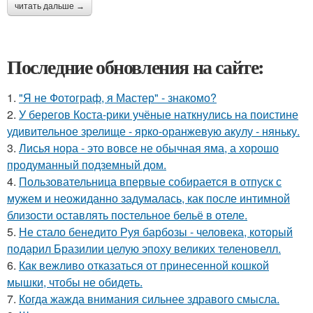
читать дальше →
Последние обновления на сайте:
1.
"Я не Фотограф, я Мастер" - знакомо?
2.
У берегов Коста-рики учёные наткнулись на поистине
удивительное зрелище - ярко-оранжевую акулу - няньку.
3.
Лисья нора - это вовсе не обычная яма, а хорошо
продуманный подземный дом.
4.
Пользовательница впервые собирается в отпуск с
мужем и неожиданно задумалась, как после интимной
близости оставлять постельное бельё в отеле.
5.
Не стало бенедито Руя барбозы - человека, который
подарил Бразилии целую эпоху великих теленовелл.
6.
Как вежливо отказаться от принесенной кошкой
мышки, чтобы не обидеть.
7.
Когда жажда внимания сильнее здравого смысла.