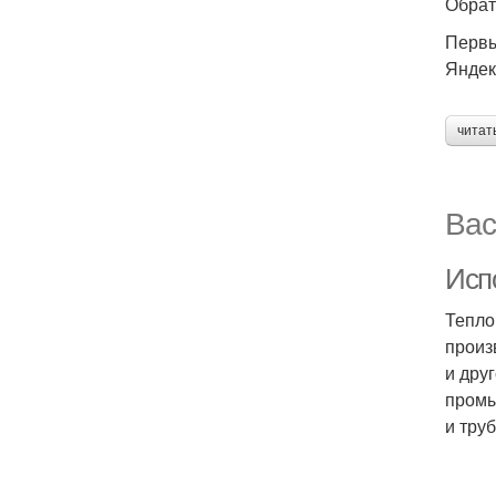
Обрат
Первы
Яндек
читат
Вас
Исп
Тепло
произ
и дру
промы
и тру