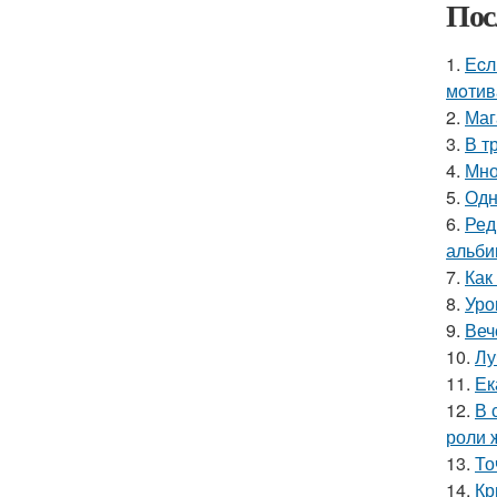
Пос
1.
Еcл
мoтив
2.
Маг
3.
В т
4.
Мно
5.
Одн
6.
Ред
альби
7.
Как
8.
Уро
9.
Веч
10.
Лу
11.
Ек
12.
В 
роли 
13.
То
14.
Кр