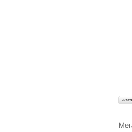
читат
Мет