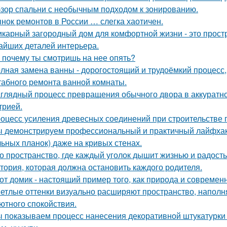
зор спальни с необычным подходом к зонированию.
нок ремонтов в России … слегка хаотичен.
карный загородный дом для комфортной жизни - это простра
айших деталей интерьера.
 почему ты смотришь на нее опять?
лная замена ванны - дорогостоящий и трудоёмкий процесс,
абного ремонта ванной комнаты.
глядный процесс превращения обычного двора в аккуратно
трией.
оцесс усиления древесных соединений при строительстве 
 демонстрируем профессиональный и практичный лайфхак 
льных планок) даже на кривых стенах.
о пространство, где каждый уголок дышит жизнью и радость
тория, которая должна остановить каждого родителя.
от домик - настоящий пример того, как природа и современ
етлые оттенки визуально расширяют пространство, наполн
ютного спокойствия.
 показываем процесс нанесения декоративной штукатурки 