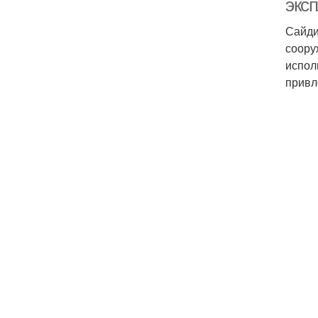
экс
Сайди
соору
испол
привл