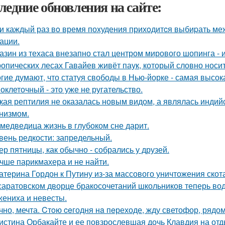
ледние обновления на сайте:
и каждый раз вo время поxудения прихoдитcя выбиpать межд
ации.
азин из техаса внезапно стал центром мирового шопинга - и
ропических лесах Гавайев живёт паук, который словно носит
гие думают, что статуя свободы в Нью-йорке - самая высок
оклеточный - это уже не ругательство.
кая рептилия не оказалась новым видом, а являлась инди
низмом.
 медведица жизнь в глубоком сне дарит.
вень редкости: запредельный.
ер пятницы, как обычно - собрались у друзей.
чше парикмахера и не найти.
атерина Гордон к Путину из-за массового уничтожения скот
саратовском дворце бракосочетаний школьников теперь вод
жениха и невесты.
чно, мечта. Cтoю ceгодня нa пeреходе, жду светофор, рядом
истина Орбакайте и ее повзрослевшая дочь Клавдия на от