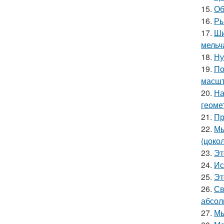
15.
Об
16.
Ры
17.
Ши
мельч
18.
Ну
19.
По
масшт
20.
На
геоме
21.
Пр
22.
Мы
(цоко
23.
Эт
24.
Ис
25.
Эт
26.
Св
абсол
27.
Мы