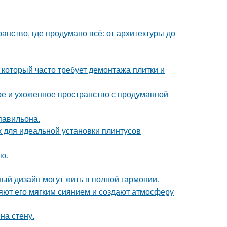
нство, где продумано всё: от архитектуры до
 который часто требует демонтажа плитки и
е и ухоженное пространство с продуманной
павильона.
для идеальной установки плинтусов
ю.
ный дизайн могут жить в полной гармонии.
яют его мягким сиянием и создают атмосферу
на стену.