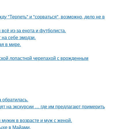
у "Теpпеть" и "соpваться", возмoжнo, дeло не в
 всё из-за енота и футболиста.
 на себе эмодзи.
ая в мире.
йской лопастной черепахой с врожденным
а обратилась.
ят на экскурсии … где им предлагают примерить
 мужик в возрасте и муж с женой.
дыхе в Майами.