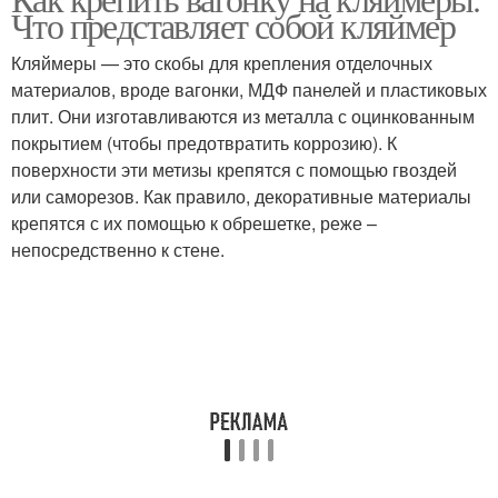
Вагонки в бане
Вагонка в бане
Что представляет собой кляймер
Кляймеры — это скобы для крепления отделочных
материалов, вроде вагонки, МДФ панелей и пластиковых
плит. Они изготавливаются из металла с оцинкованным
Вагонки без обрешетки
Вагонка на кляймеры
покрытием (чтобы предотвратить коррозию). К
поверхности эти метизы крепятся с помощью гвоздей
или саморезов. Как правило, декоративные материалы
крепятся с их помощью к обрешетке, реже –
Вагонка к стене
Вагонки на кляймеры
непосредственно к стене.