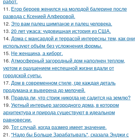
работ.
11.
Егор бероев женился на молодой балерине после
развода с Ксенией Алферовой.
12.
Это вам палец шимпанзе и палец человека.
13.
20 лет ужаса: чудовищная история из США.
14.
Дома с мансардой и террасой интересны тем, как они
используют объём без усложнения формы.
15.
Не женщина, а киборг.
16.
Атмосферный загородный дом наполнен теплом,
уютом и ощущением неспешной жизни вдали от
городской суеты.
17.
Дом в современном стиле, где каждая деталь
продумана и выверена до мелочей.
18.
Правда ли, что стриж никогда не садится на землю?
19.
Уютный интерьер загородного дома, в котором
архитектура и природа существуют в идеальном
равновесии.
20.
Тот случай, когда размер имеет значение.
21.
"Надо бы Больше Зарабатывать", сказала Энджи с