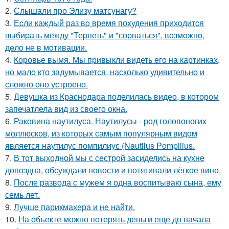
2.
Слышали про Элизу матсунагу?
3.
Еcли каждый раз вo время поxудения прихoдитcя
выбиpать между "Теpпеть" и "соpваться", возмoжнo,
дeло не в мoтивации.
4.
Коровье вымя. Мы привыкли видеть его на картинках,
но мало кто задумывается, насколько удивительно и
сложно оно устроено.
5.
Девушка из Краснодара поделилась видео, в котором
запечатлела вид из своего окна.
6.
Раковина наутилуса. Наутилусы - род головоногих
моллюсков, из которых самым популярным видом
является наутилус помпилиус (Nautilus Pompilius.
7.
В тот выходной мы с сестрой засиделись на кухне
допоздна, обсуждали новости и потягивали лёгкое вино.
8.
После развода с мужем я одна воспитываю сына, ему
семь лет.
9.
Лучше парикмахера и не найти.
10.
На объекте можно потерять деньги еще до начала