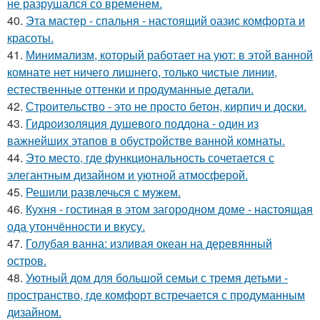
не разрушался со временем.
40.
Эта мастер - спальня - настоящий оазис комфорта и
красоты.
41.
Минимализм, который работает на уют: в этой ванной
комнате нет ничего лишнего, только чистые линии,
естественные оттенки и продуманные детали.
42.
Строительство - это не просто бетон, кирпич и доски.
43.
Гидроизоляция душевого поддона - один из
важнейших этапов в обустройстве ванной комнаты.
44.
Это место, где функциональность сочетается с
элегантным дизайном и уютной атмосферой.
45.
Решили развлечься с мужем.
46.
Кухня - гостиная в этом загородном доме - настоящая
ода утончённости и вкусу.
47.
Голубая ванна: изливая океан на деревянный
остров.
48.
Уютный дом для большой семьи с тремя детьми -
пространство, где комфорт встречается с продуманным
дизайном.