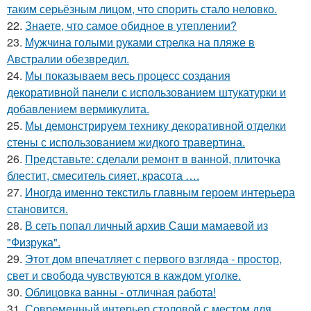
таким серьёзным лицом, что спорить стало неловко.
22.
Знаете, что самое обидное в утеплении?
23.
Мужчина голыми руками стрелка на пляже в
Австралии обезвредил.
24.
Мы показываем весь процесс создания
декоративной панели с использованием штукатурки и
добавлением вермикулита.
25.
Мы демонстрируем технику декоративной отделки
стены с использованием жидкого травертина.
26.
Представьте: сделали ремонт в ванной, плиточка
блестит, смеситель сияет, красота ….
27.
Иногда именно текстиль главным героем интерьера
становится.
28.
В сеть попал личный архив Саши мамаевой из
"Физрука".
29.
Этот дом впечатляет с первого взгляда - простор,
свет и свобода чувствуются в каждом уголке.
30.
Облицовка ванны - отличная работа!
31.
Современный интерьер столовой с местом для