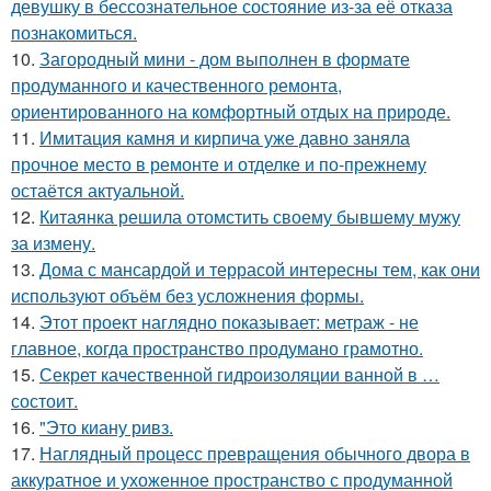
девушку в бессознательное состояние из-за её отказа
познакомиться.
10.
Загородный мини - дом выполнен в формате
продуманного и качественного ремонта,
ориентированного на комфортный отдых на природе.
11.
Имитация камня и кирпича уже давно заняла
прочное место в ремонте и отделке и по-прежнему
остаётся актуальной.
12.
Китаянка решила отомстить своему бывшему мужу
за измену.
13.
Дома с мансардой и террасой интересны тем, как они
используют объём без усложнения формы.
14.
Этот проект наглядно показывает: метраж - не
главное, когда пространство продумано грамотно.
15.
Секрет качественной гидроизоляции ванной в …
состоит.
16.
"Это киану ривз.
17.
Наглядный процесс превращения обычного двора в
аккуратное и ухоженное пространство с продуманной