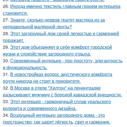
26.
Иногда именно текстиль главным героем интерьера
становится.
27.
Знаете, сколько нервов тратят мастера из-за
неправильной малярной ленты?
28.
Этот загородный дом своей легкостью и гармонией
поражает.
29.
Этот дом объединяет в себе комфорт городской
жизни и спокойствие загородного отдыха.
30.
Современный интерьер - про простоту, элегантность
и функциональность.
31.
В новостройках вопрос акустического комфорта
почти никогда не стоит в приоритете.
32.
В Москве в отеле "Хилтон" на ленинградке
разыскивают мужчину с бородой кавказской внешности.
33.
Этот интерьер - гармоничный сплав уральского
колорита и современного дизайна.
34.
Воздушный интерьер загородного дома - это
пространство, где царят лёгкость, свет и гармония.