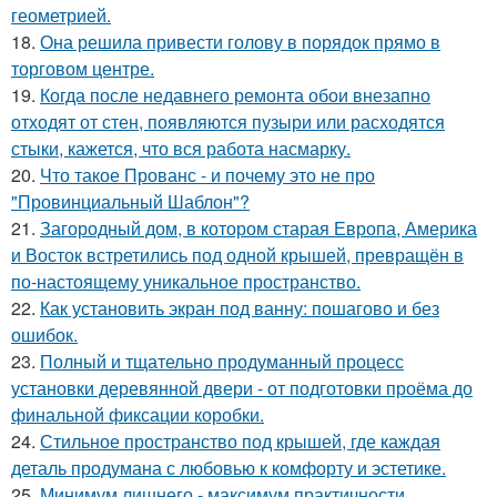
геометрией.
18.
Она решила привести голову в порядок прямо в
торговом центре.
19.
Когда после недавнего ремонта обои внезапно
отходят от стен, появляются пузыри или расходятся
стыки, кажется, что вся работа насмарку.
20.
Что такое Прованс - и почему это не про
"Провинциальный Шаблон"?
21.
Загородный дом, в котором старая Европа, Америка
и Восток встретились под одной крышей, превращён в
по-настоящему уникальное пространство.
22.
Как установить экран под ванну: пошагово и без
ошибок.
23.
Полный и тщательно продуманный процесс
установки деревянной двери - от подготовки проёма до
финальной фиксации коробки.
24.
Стильное пространство под крышей, где каждая
деталь продумана с любовью к комфорту и эстетике.
25.
Минимум лишнего - максимум практичности.