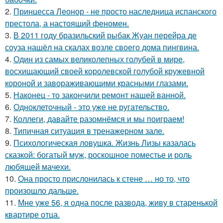
2.
Принцесса Леонор - не просто наследница испанского
престола, а настоящий феномен.
3.
В 2011 году бразильский рыбак Жуан перейра де
соуза нашёл на скалах возле своего дома пингвина.
4.
Один из самых великолепных голубей в мире,
восхищающий своей королевской голубой кружевной
короной и завораживающими красными глазами.
5.
Наконец - то закончили ремонт нашей ванной.
6.
Одноклеточный - это уже не ругательство.
7.
Коллеги, давайте разомнёмся и мы поиграем!
8.
Типичная ситуация в тренажерном зале.
9.
Психологическая ловушка. Жизнь Лизы казалась
сказкой: богатый муж, роскошное поместье и роль
любящей мачехи.
10.
Она просто прислонилась к стене … но то, что
произошло дальше.
11.
Мне уже 56, я одна после развода, живу в старенькой
квартире отца.