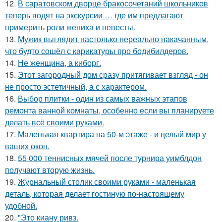
12.
В саратовском дворце бракосочетаний школьников
теперь водят на экскурсии … где им предлагают
примерить роли жениха и невесты.
13.
Мужик выглядит настолько нереально накачанным,
что будто сошёл с карикатуры про бодибилдеров.
14.
Не женщина, а киборг.
15.
Этот загородный дом сразу притягивает взгляд - он
не просто эстетичный, а с характером.
16.
Выбор плитки - один из самых важных этапов
ремонта ванной комнаты, особенно если вы планируете
делать всё своими руками.
17.
Маленькая квартира на 50-м этаже - и целый мир у
ваших окон.
18.
55 000 теннисных мячей после турнира уимблдон
получают вторую жизнь.
19.
Журнальный столик своими руками - маленькая
деталь, которая делает гостиную по-настоящему
удобной.
20.
"Это киану ривз.