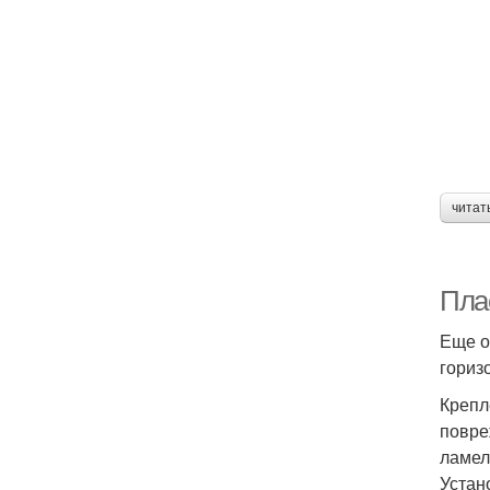
читат
Пла
Еще о
гориз
Крепл
повре
ламел
Устан