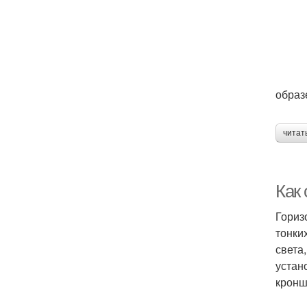
образ
читат
Как
Гориз
тонки
света
устан
кронш