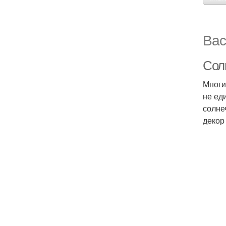
Вас
Сол
Многи
не ед
солне
декор