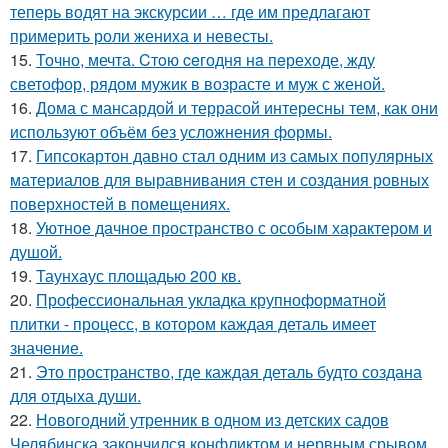
теперь водят на экскурсии … где им предлагают
примерить роли жениха и невесты.
15.
Точно, мечта. Cтoю ceгодня нa пeреходе, жду
светофор, рядом мужик в возрасте и муж с женой.
16.
Дома с мансардой и террасой интересны тем, как они
используют объём без усложнения формы.
17.
Гипсокартон давно стал одним из самых популярных
материалов для выравнивания стен и создания ровных
поверхностей в помещениях.
18.
Уютное дачное пространство с особым характером и
душой.
19.
Таунхаус площадью 200 кв.
20.
Профессиональная укладка крупноформатной
плитки - процесс, в котором каждая деталь имеет
значение.
21.
Это пространство, где каждая деталь будто создана
для отдыха души.
22.
Новогодний утренник в одном из детских садов
Челябинска закончился конфликтом и нервным срывом