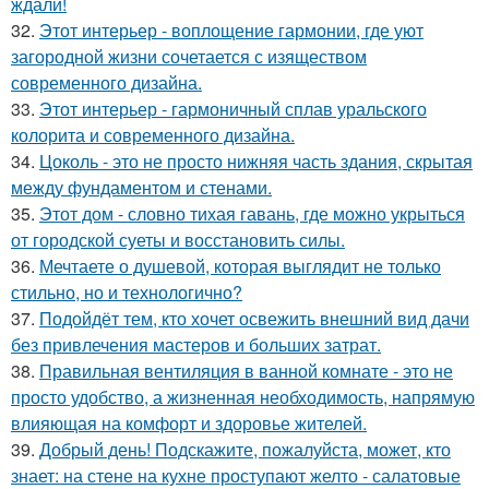
ждали!
32.
Этот интерьер - воплощение гармонии, где уют
загородной жизни сочетается с изяществом
современного дизайна.
33.
Этот интерьер - гармоничный сплав уральского
колорита и современного дизайна.
34.
Цоколь - это не просто нижняя часть здания, скрытая
между фундаментом и стенами.
35.
Этот дом - словно тихая гавань, где можно укрыться
от городской суеты и восстановить силы.
36.
Мечтаете о душевой, которая выглядит не только
стильно, но и технологично?
37.
Подойдёт тем, кто хочет освежить внешний вид дачи
без привлечения мастеров и больших затрат.
38.
Правильная вентиляция в ванной комнате - это не
просто удобство, а жизненная необходимость, напрямую
влияющая на комфорт и здоровье жителей.
39.
Добрый день! Подскажите, пожалуйста, может, кто
знает: на стене на кухне проступают желто - салатовые