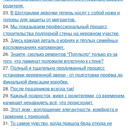
родителя.
23.
В Шотландии девочки теперь носят с собой ножи и
топоры для защиты от мигрантов.
24.
Мы показываем профессиональный процесс
строительства подпорной стены на неровном участке.
25.
Здесь каждая деталь о корнях и тёплых семейных
воспоминаниях напоминает.
26.
Знаете, сколько ремонтов "Поплыло" только из-за
того, что ламинат положили вплотную к стене?
27.
Полный и тщательно продуманный процесс
установки деревянной двери - от подготовки проёма до
финальной фиксации коробки.
28.
После праздников всегда так!
29.
Каждый подросток, живя с родителями, со временем,
начинает ненавидеть всё, что происходит.
30.
Этот дом - воплощение элегантности, комфорта и
гармонии с природой.
31.
То самое чувство, когда пришла беда откуда не