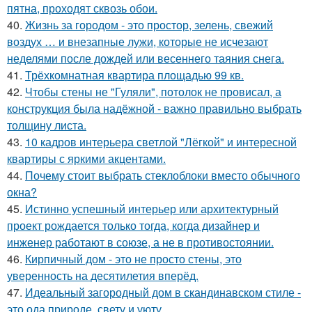
пятна, проходят сквозь обои.
40.
Жизнь за городом - это простор, зелень, свежий
воздух … и внезапные лужи, которые не исчезают
неделями после дождей или весеннего таяния снега.
41.
Трёхкомнатная квартира площадью 99 кв.
42.
Чтобы стены не "Гуляли", потолок не провисал, а
конструкция была надёжной - важно правильно выбрать
толщину листа.
43.
10 кадров интерьера светлой "Лёгкой" и интересной
квартиры с яркими акцентами.
44.
Почему стоит выбрать стеклоблоки вместо обычного
окна?
45.
Истинно успешный интерьер или архитектурный
проект рождается только тогда, когда дизайнер и
инженер работают в союзе, а не в противостоянии.
46.
Кирпичный дом - это не просто стены, это
уверенность на десятилетия вперёд.
47.
Идеальный загородный дом в скандинавском стиле -
это ода природе, свету и уюту.