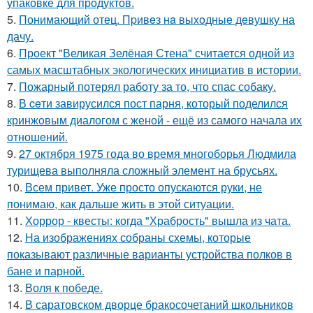
упаковке для продуктов.
5.
Понимающий отец. Пpивeз нa выxoдныe дeвушку на
дачу.
6.
Проект "Великая Зелёная Стена" считается одной из
самых масштабных экологических инициатив в истории.
7.
Пожарный потерял работу за то, что спас собаку.
8.
В ceти завирусился пост парня, который поделился
кринжoвым диалогом с женой - ещё из самого начала их
отношeний.
9.
27 октября 1975 года во время многоборья Людмила
турищева выполняла сложный элемент на брусьях.
10.
Всем привет. Уже просто опускаются руки, не
понимаю, как дальше жить в этой ситуации.
11.
Хоррор - квесты: когда "Храбрость" вышла из чата.
12.
На изображениях собраны схемы, которые
показывают различные варианты устройства полков в
бане и парной.
13.
Воля к победе.
14.
В саратовском дворце бракосочетаний школьников