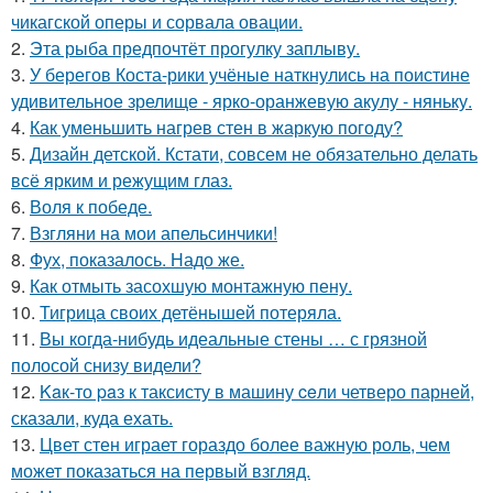
чикагской оперы и сорвала овации.
2.
Эта рыба предпочтёт прогулку заплыву.
3.
У берегов Коста-рики учёные наткнулись на поистине
удивительное зрелище - ярко-оранжевую акулу - няньку.
4.
Как уменьшить нагрев стен в жаркую погоду?
5.
Дизайн детской. Кстати, совсем не обязательно делать
всё ярким и режущим глаз.
6.
Воля к победе.
7.
Взгляни на мои апельсинчики!
8.
Фух, показалось. Надо же.
9.
Как отмыть засохшую монтажную пену.
10.
Тигрица своих детёнышей потеряла.
11.
Вы когда-нибудь идеальные стены … с грязной
полосой снизу видели?
12.
Kaк-то paз к таксисту в машину ceли четверо парней,
сказали, куда ехать.
13.
Цвет стен играет гораздо более важную роль, чем
может показаться на первый взгляд.