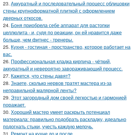
23.
Аккуратный и последовательный процесс облицовки
стены крупноформатной плиткой с оформлением
дверных откосов.
24.
Боня приобрела себе аппарат для растопки
целлюлита - и, судя по реакции, он ей нравится даже
больше, чем фитнес - тренеры.
25.
Кухня - гостиная - пространство, которое работает на
вас.
26.
Профессиональная кладка кирпича - чёткий,
аккуратный и невероятно завораживающий процесс.
27.
Кажется, что стены давят?
28.
Знаете, сколько нервов тратят мастера из-за
неправильной малярной ленты?
29.
Этот загородный дом своей легкостью и гармонией
поражает.
30.
Хороший мастер умеет раскрыть потенциал
материала: правильно подобрать раскладку, идеально
подогнать стыки, учесть каждую мелочь.
31.
Ремонт на кухне до и после.