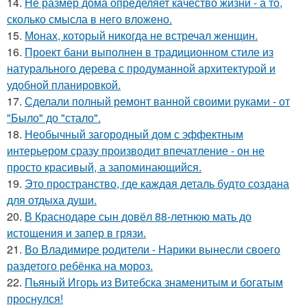
14.
Не размер дома определяет качество жизни - а то,
сколько смысла в него вложено.
15.
Монах, который никогда не встречал женщин.
16.
Проект бани выполнен в традиционном стиле из
натурального дерева с продуманной архитектурой и
удобной планировкой.
17.
Сделали полный ремонт ванной своими руками - от
"Было" до "стало".
18.
Необычный загородный дом с эффектным
интерьером сразу производит впечатление - он не
просто красивый, а запоминающийся.
19.
Это пространство, где каждая деталь будто создана
для отдыха души.
20.
В Краснодаре сын довёл 88-летнюю мать до
истощения и запер в грязи.
21.
Во Владимире родители - Нарики вынесли своего
раздетого ребёнка на мороз.
22.
Пьяный Игорь из Витебска знаменитым и богатым
проснулся!