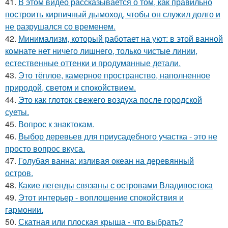
41.
В этом видео рассказывается о том, как правильно
построить кирпичный дымоход, чтобы он служил долго и
не разрушался со временем.
42.
Минимализм, который работает на уют: в этой ванной
комнате нет ничего лишнего, только чистые линии,
естественные оттенки и продуманные детали.
43.
Это тёплое, камерное пространство, наполненное
природой, светом и спокойствием.
44.
Это как глоток свежего воздуха после городской
суеты.
45.
Вопрос к знактокам.
46.
Выбор деревьев для приусадебного участка - это не
просто вопрос вкуса.
47.
Голубая ванна: изливая океан на деревянный
остров.
48.
Какие легенды связаны с островами Владивостока
49.
Этот интерьер - воплощение спокойствия и
гармонии.
50.
Скатная или плоская крыша - что выбрать?