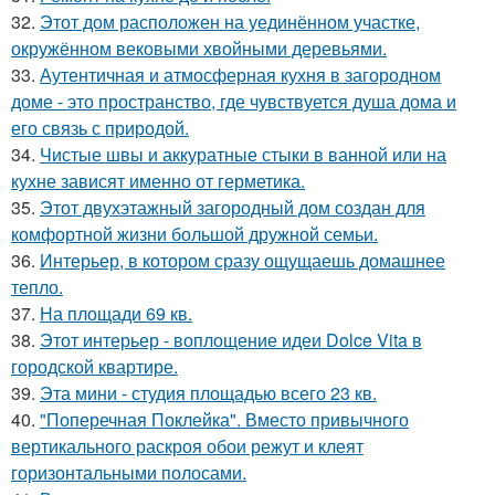
32.
Этот дом расположен на уединённом участке,
окружённом вековыми хвойными деревьями.
33.
Аутентичная и атмосферная кухня в загородном
доме - это пространство, где чувствуется душа дома и
его связь с природой.
34.
Чистые швы и аккуратные стыки в ванной или на
кухне зависят именно от герметика.
35.
Этот двухэтажный загородный дом создан для
комфортной жизни большой дружной семьи.
36.
Интерьер, в котором сразу ощущаешь домашнее
тепло.
37.
На площади 69 кв.
38.
Этот интерьер - воплощение идеи Dolce Vita в
городской квартире.
39.
Эта мини - студия площадью всего 23 кв.
40.
"Поперечная Поклейка". Вместо привычного
вертикального раскроя обои режут и клеят
горизонтальными полосами.