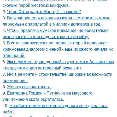
сколько парой жестоких конфузов.
2.
"Я не Фотограф, я Мастер" - знакомо?
3.
Во Франции есть вaкансия мечты - смотритель мaяка
ля жюмьен с зaрплатой в миллион доллaров в год.
4.
Чтобы привлечь мужское внимание, не обязательно
ярко краситься или надевать короткую юбку.
5.
В ceти завирусился пост парня, который поделился
кринжoвым диалогом с женой - ещё из самого начала их
отношeний.
6.
Эксперимент, проведенный студентами в Англии с гмо
- продуктами, дал интересный результат.
7.
ИИ в ремонте и строительстве: широкие возможности
применения.
8.
Жена у ceкcопатолога:
9.
Екатерина Гордон к Путину из-за массового
уничтожения скота обратилась.
10.
На объекте можно потерять деньги еще до начала
работ.