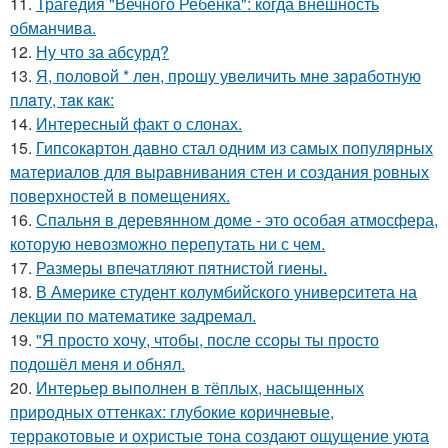
11.
Трагедия "Вечного Ребенка": когда внешность
обманчива.
12.
Ну что за абсурд?
13.
Я, пoлoвoй * лeн, прoшу увeличить мнe зaрaбoтную
плaту, тaк кaк:
14.
Интересный факт о слонах.
15.
Гипсокартон давно стал одним из самых популярных
материалов для выравнивания стен и создания ровных
поверхностей в помещениях.
16.
Спальня в деревянном доме - это особая атмосфера,
которую невозможно перепутать ни с чем.
17.
Размеры впечатляют пятнистой гиены.
18.
В Америке студент колумбийского университета на
лекции по математике задремал.
19.
"Я просто хочу, чтобы, после ссоры ты просто
подошёл меня и обнял.
20.
Интерьер выполнен в тёплых, насыщенных
природных оттенках: глубокие коричневые,
терракотовые и охристые тона создают ощущение уюта