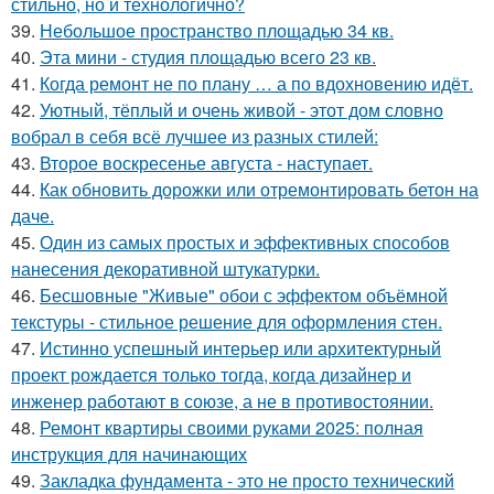
стильно, но и технологично?
39.
Небольшое пространство площадью 34 кв.
40.
Эта мини - студия площадью всего 23 кв.
41.
Когда ремонт не по плану … а по вдохновению идёт.
42.
Уютный, тёплый и очень живой - этот дом словно
вобрал в себя всё лучшее из разных стилей:
43.
Второе воскресенье августа - наступает.
44.
Как обновить дорожки или отремонтировать бетон на
даче.
45.
Один из самых простых и эффективных способов
нанесения декоративной штукатурки.
46.
Бесшовные "Живые" обои с эффектом объёмной
текстуры - стильное решение для оформления стен.
47.
Истинно успешный интерьер или архитектурный
проект рождается только тогда, когда дизайнер и
инженер работают в союзе, а не в противостоянии.
48.
Ремонт квартиры своими руками 2025: полная
инструкция для начинающих
49.
Закладка фундамента - это не просто технический