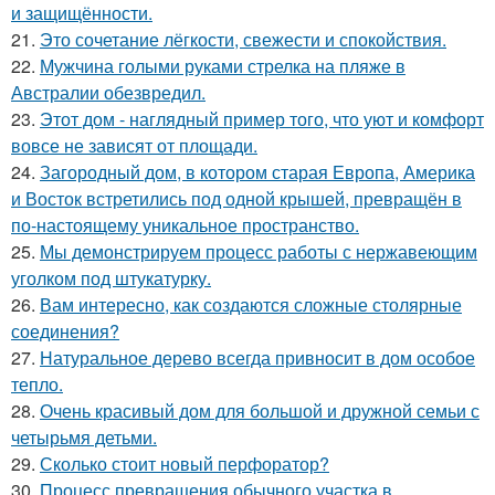
и защищённости.
21.
Это сочетание лёгкости, свежести и спокойствия.
22.
Мужчина голыми руками стрелка на пляже в
Австралии обезвредил.
23.
Этот дом - наглядный пример того, что уют и комфорт
вовсе не зависят от площади.
24.
Загородный дом, в котором старая Европа, Америка
и Восток встретились под одной крышей, превращён в
по-настоящему уникальное пространство.
25.
Мы демонстрируем процесс работы с нержавеющим
уголком под штукатурку.
26.
Вам интересно, как создаются сложные столярные
соединения?
27.
Натуральное дерево всегда привносит в дом особое
тепло.
28.
Очень красивый дом для большой и дружной семьи с
четырьмя детьми.
29.
Сколько стоит новый перфоратор?
30.
Процесс превращения обычного участка в