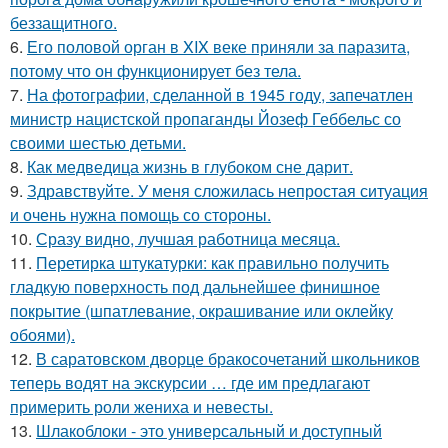
беззащитного.
6.
Его половой орган в XIX веке приняли за паразита,
потому что он функционирует без тела.
7.
На фотографии, сделанной в 1945 году, запечатлен
министр нацистской пропаганды Йозеф Геббельс со
своими шестью детьми.
8.
Как медведица жизнь в глубоком сне дарит.
9.
Здравствуйте. У меня сложилась непростая ситуация
и очень нужна помощь со стороны.
10.
Сразу видно, лучшая работница месяца.
11.
Перетирка штукатурки: как правильно получить
гладкую поверхность под дальнейшее финишное
покрытие (шпатлевание, окрашивание или оклейку
обоями).
12.
В саратовском дворце бракосочетаний школьников
теперь водят на экскурсии … где им предлагают
примерить роли жениха и невесты.
13.
Шлакоблоки - это универсальный и доступный