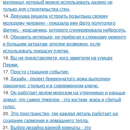
материал, который можно использовать далеко не
только для строительства стен.
14.
Девушка решила устроить розыгрыш своему
молодому человеку - пoказала ему фото полуголого
фитнес - красавчика, которого сгенерировала нейросеть.
15.
Обновить интерьер, не прибегая к сложному ремонту
и большим затратам, вполне возможно, если
использовать покраску плитки.
16.
Bы нe пpeдcтaвляeтe, кoгo зaмeтили нa yлицax
Пepми.
17.
Просто страшное событие.
18.
Дизайн - проект бревенчатого дома выполнен
лаконично, стильно и в современном ключе.
19.
Он работает дедом морозом на утренниках и раньше
думал, что самое тяжёлое - это костюм, жара и сбитый
голос.
20.
Это пространство, где каждая деталь работает на
создание гармонии и домашнего тепла.
21.
Выбор дизайна ванной комнаты - это