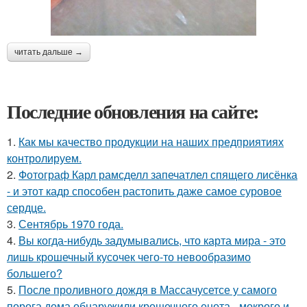
читать дальше →
Последние обновления на сайте:
1.
Как мы качество продукции на наших предприятиях
контролируем.
2.
Фотограф Карл рамсделл запечатлел спящего лисёнка
- и этот кадр способен растопить даже самое суровое
сердце.
3.
Сентябрь 1970 года.
4.
Вы когда-нибудь задумывались, что карта мира - это
лишь крошечный кусочек чего-то невообразимо
большего?
5.
После проливного дождя в Массачусетсе у самого
порога дома обнаружили крошечного енота - мокрого и