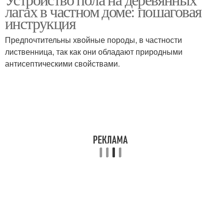
Лаги на основание
Строительные лаги
лагах в частном доме: пошаговая
инструкция
Предпочтительны хвойные породы, в частности
лиственница, так как они обладают природными
Лаг в разных комнатах
антисептическими свойствами.