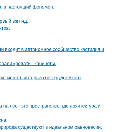
а, а настоящий феномен.
ервый взгляд.
ктов.
ый входит в автономное сообщество кастилия и
вали кровати - кабинеты.
егко менять интерьер без трудоёмкого
.
а лес - это пространство, где архитектура и
сна.
 природа существуют в идеальном равновесии.