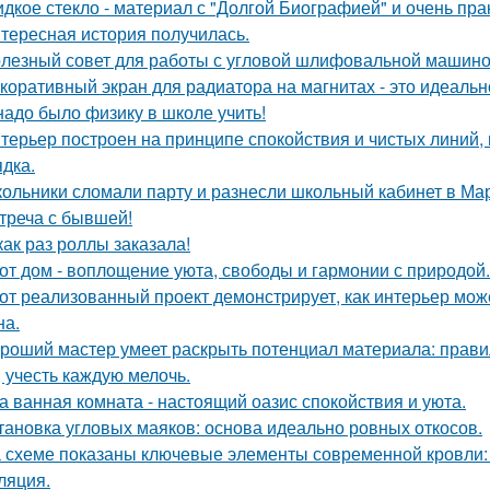
дкое стекло - материал с "Долгой Биографией" и очень пр
тересная история получилась.
лезный совет для работы с угловой шлифовальной машиной
коративный экран для радиатора на магнитах - это идеальн
надо было физику в школе учить!
терьер построен на принципе спокойствия и чистых линий,
ядка.
ольники сломали парту и разнесли школьный кабинет в Ма
треча с бывшей!
как раз роллы заказала!
от дом - воплощение уюта, свободы и гармонии с природой.
от реализованный проект демонстрирует, как интерьер мож
на.
роший мастер умеет раскрыть потенциал материала: правил
, учесть каждую мелочь.
а ванная комната - настоящий оазис спокойствия и уюта.
тановка угловых маяков: основа идеально ровных откосов.
 схеме показаны ключевые элементы современной кровли: у
ляция.