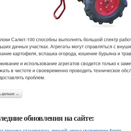
локи Салют-100 способны выполнять большой спектр работ
ьших дачных участках. Агрегаты могут справляться с внуш
вание картофеля, вспашка огорода, кошение бурьяна и травы
живание и использование агрегатов сводится только к зам
жать в чистоте и своевременно проводить техническое обслу
 доставлять проблем.
ь дальше →
ледние обновления на сайте:
да техника становилась личной: эпоха гравировки Apple.