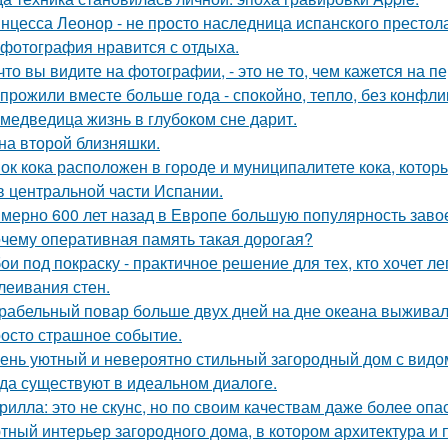
нцесса Леонор - не просто наследница испанского престол
 фотография нравится с отдыха.
 что вы видите на фотографии, - это не то, чем кажется на п
прожили вместе больше года - спокойно, тепло, без конфли
 медведица жизнь в глубоком сне дарит.
на второй близняшки.
ок кока расположен в городе и муниципалитете кока, котор
в центральной части Испании.
мерно 600 лет назад в Европе большую популярность завое
чему оперативная память такая дорогая?
ои под покраску - практичное решение для тех, кто хочет л
леивания стен.
рабельный повар больше двух дней на дне океана выживал
осто страшное событие.
ень уютный и невероятно стильный загородный дом с видом н
да существуют в идеальном диалоге.
рилла: это не скунс, но по своим качествам даже более опа
тный интерьер загородного дома, в котором архитектура и