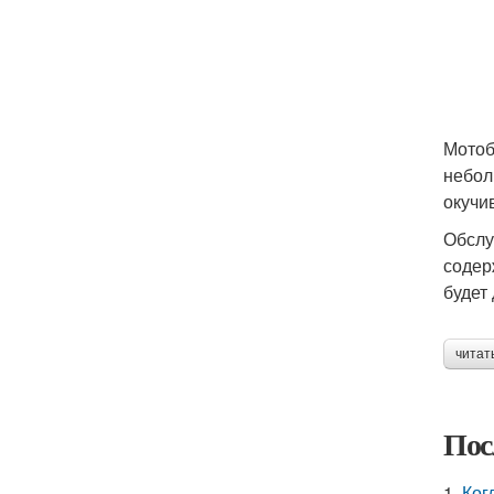
Мотоб
небол
окучи
Обслу
содер
будет
читат
Пос
1.
Ког