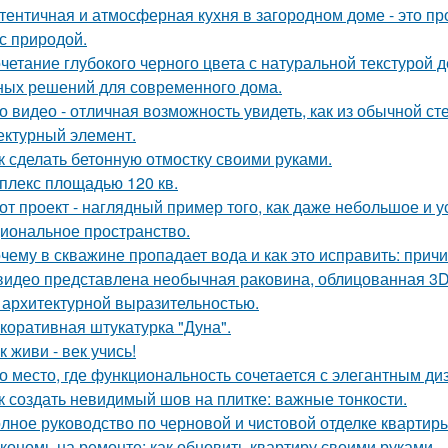
тентичная и атмосферная кухня в загородном доме - это про
 с природой.
четание глубокого черного цвета с натуральной текстурой 
ных решений для современного дома.
о видео - отличная возможность увидеть, как из обычной с
ектурный элемент.
к сделать бетонную отмостку своими руками.
плекс площадью 120 кв.
от проект - наглядный пример того, как даже небольшое и 
иональное пространство.
чему в скважине пропадает вода и как это исправить: прич
видео представлена необычная раковина, облицованная 3D
 архитектурной выразительностью.
коративная штукатурка "Дуна".
к живи - век учись!
о место, где функциональность сочетается с элегантным д
к создать невидимый шов на плитке: важные тонкости.
лное руководство по черновой и чистовой отделке квартир
кономь на ремонте: как обновить квартиру своими руками