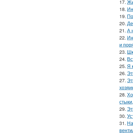
17.
Жи
18.
Ин
19.
По
20.
Де
21.
А 
22.
Ин
и пор
23.
Шк
24.
Вс
25.
Я 
26.
Эт
27.
Эт
хозяи
28.
Хо
стыки
29.
Эт
30.
Ус
31.
На
венти