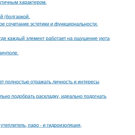
актичным характером.
 (болгаркой.
ое сочетание эстетики и функциональности.
 где каждый элемент работает на ощущение уюта
риуполе.
ет полностью отражать личность и интересы
ьно подобрать раскладку, идеально подогнать
теплитель, паро - и гидроизоляция,