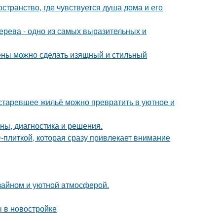
странство, где чувствуется душа дома и его
дерева - одно из самых выразительных и
тены можно сделать изящный и стильный
устаревшее жильё можно превратить в уютное и
ины, диагностика и решения.
-плиткой, которая сразу привлекает внимание
изайном и уютной атмосферой.
ы в новостройке