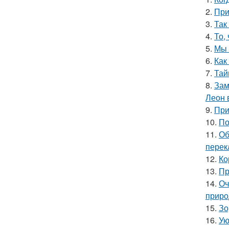
2.
При
3.
Так
4.
То,
5.
Мы 
6.
Как
7.
Тай
8.
Зам
Леон 
9.
При
10.
По
11.
Об
перек
12.
Ко
13.
Пр
14.
Оч
приро
15.
Зо
16.
Ую