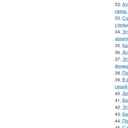
32.
Ау
связь
33.
Со
стиль
34.
Эт
архит
35.
Ка
36.
Ду
37.
Эт
функц
38.
По
39.
В 
своей
40.
Де
41.
Ве
42.
Эт
43.
Ка
44.
По
45.
Сэ