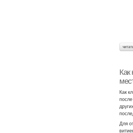
читат
Как
мес
Как к
после
други
после
Для о
витие