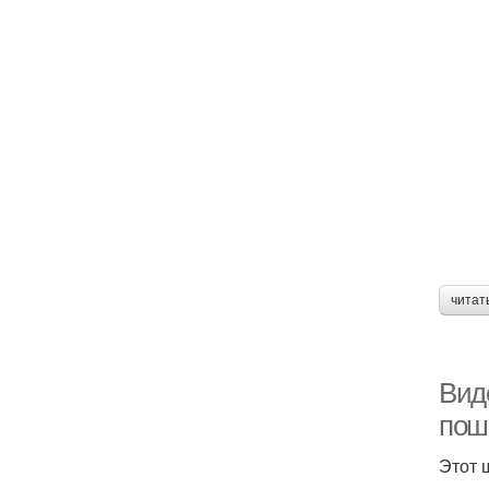
читат
Виде
пош
Этот 