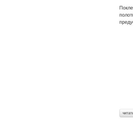
Покле
полот
преду
читат