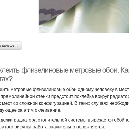
ь дальше →
 клеить флизелиновые метровые обои. Как
тах?
леить метровые флизелиновые обои одному человеку в мест
 прямолинейной стенки предстоит поклейка вокруг радиатор
х мест со сложной конфигурацией. В таких случаях необход
дующее за этим оклеивание.
тделки радиатора отопительной системы вырезается обойн
ватого рисунка работа значительно осложняется.