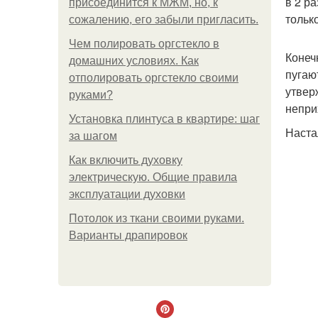
в 2 р
присоединится к МЖМ, но, к
тольк
сожалению, его забыли пригласить.
Чем полировать оргстекло в
Конеч
домашних условиях. Как
пугаю
отполировать оргстекло своими
утвер
руками?
непри
Установка плинтуса в квартире: шаг
Наста
за шагом
Как включить духовку
электрическую. Общие правила
эксплуатации духовки
Потолок из ткани своими руками.
Варианты драпировок