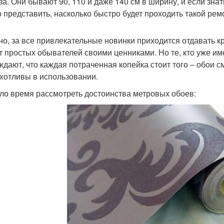
аза. Они бывают 90, 110 и даже 140 см в ширину, и если зна
о представить, насколько быстро будет проходить такой рем
но, за все привлекательные новинки приходится отдавать к
т простых обывателей своими ценниками. Но те, кто уже име
ждают, что каждая потраченная копейка стоит того – обои с
хотливы в использовании.
ло время рассмотреть достоинства метровых обоев: