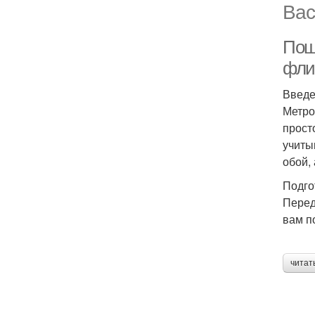
Вас
Пош
фли
Введ
Метро
прост
учиты
обой,
Подго
Перед
вам п
читат