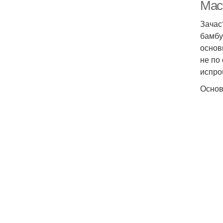
Мас
Зачас
бамбу
основ
не по
испро
Основ