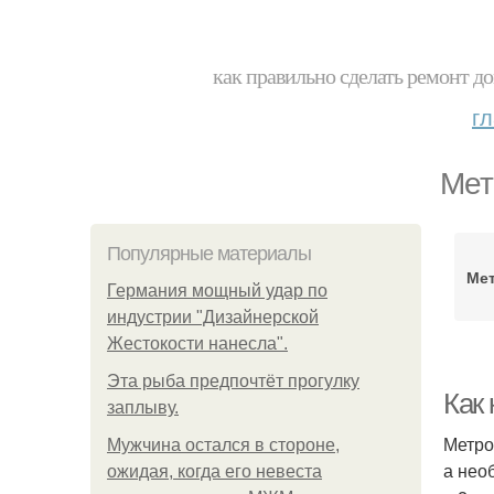
как правильно сделать ремонт до
г
Мет
Популярные материалы
Ме
Германия мощный удар по
индустрии "Дизайнерской
Жестокости нанесла".
Эта рыба предпочтёт прогулку
Как
заплыву.
Метро
Мужчина остался в стороне,
а нео
ожидая, когда его невеста