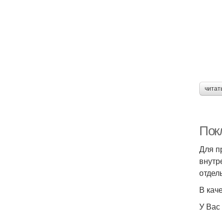
читат
Пок
Для п
внутр
отдел
В кач
У Вас