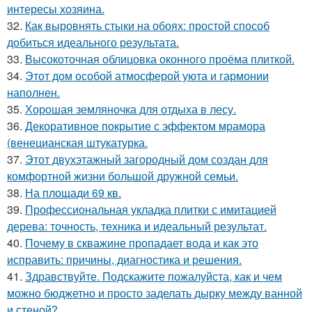
интересы хозяина.
32.
Как выровнять стыки на обоях: простой способ
добиться идеального результата.
33.
Высокоточная облицовка оконного проёма плиткой.
34.
Этот дом особой атмосферой уюта и гармонии
наполнен.
35.
Хорошая земляночка для отдыха в лесу.
36.
Декоративное покрытие с эффектом мрамора
(венецианская штукатурка.
37.
Этот двухэтажный загородный дом создан для
комфортной жизни большой дружной семьи.
38.
На площади 69 кв.
39.
Профессиональная укладка плитки с имитацией
дерева: точность, техника и идеальный результат.
40.
Почему в скважине пропадает вода и как это
исправить: причины, диагностика и решения.
41.
Здравствуйте. Подскажите пожалуйста, как и чем
можно бюджетно и просто заделать дырку между ванной
и стеной?