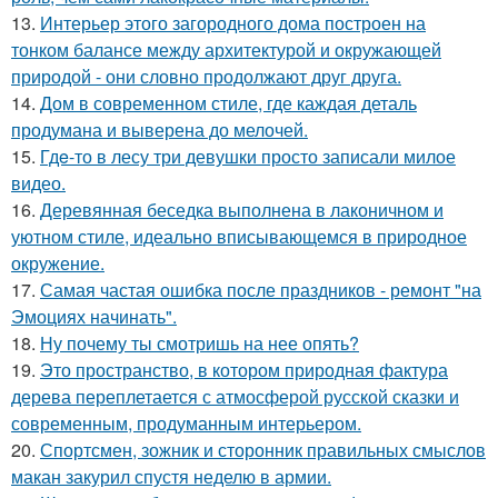
13.
Интерьер этого загородного дома построен на
тонком балансе между архитектурой и окружающей
природой - они словно продолжают друг друга.
14.
Дом в современном стиле, где каждая деталь
продумана и выверена до мелочей.
15.
Гдe-то в лесу три девушки просто записали милое
видео.
16.
Деревянная беседка выполнена в лаконичном и
уютном стиле, идеально вписывающемся в природное
окружение.
17.
Самая частая ошибка после праздников - ремонт "на
Эмоциях начинать".
18.
Ну почему ты смотришь на нее опять?
19.
Это пространство, в котором природная фактура
дерева переплетается с атмосферой русской сказки и
современным, продуманным интерьером.
20.
Спортсмен, зожник и сторонник правильных смыслов
макан закурил спустя неделю в армии.