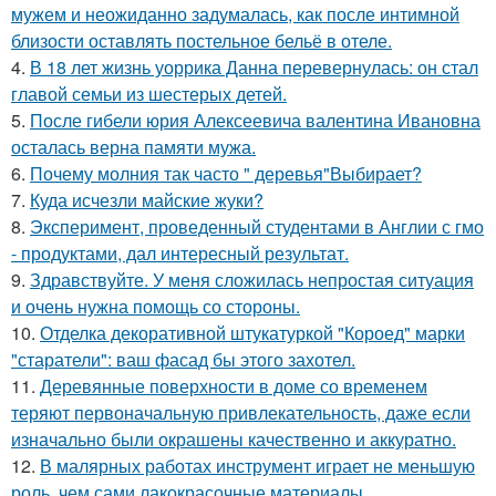
мужем и неожиданно задумалась, как после интимной
близости оставлять постельное бельё в отеле.
4.
В 18 лет жизнь уоррика Данна перевернулась: он стал
главой семьи из шестерых детей.
5.
После гибели юрия Алексеевича валентина Ивановна
осталась верна памяти мужа.
6.
Почему молния так часто " деревья"Выбирает?
7.
Куда исчезли майские жуки?
8.
Эксперимент, проведенный студентами в Англии с гмо
- продуктами, дал интересный результат.
9.
Здравствуйте. У меня сложилась непростая ситуация
и очень нужна помощь со стороны.
10.
Отделка декоративной штукатуркой "Короед" марки
"старатели": ваш фасад бы этого захотел.
11.
Деревянные поверхности в доме со временем
теряют первоначальную привлекательность, даже если
изначально были окрашены качественно и аккуратно.
12.
В малярных работах инструмент играет не меньшую
роль, чем сами лакокрасочные материалы.