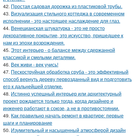
42.
Простая садовая дорожка из пластиковой трубы.
43.
Визуализация стильного коттеджа в современном
исполнении - это настоящее наслаждение для глаз.
44.
Венецианская штукатурка - это не просто
декоративное покрытие, это искусство, пришедшее к
нам из эпохи возрождения.
45.
Этот интерьер - о балансе между сдержанной
классикой и смелыми деталями.
46.
Век живи - век учись!
47.
Пескоструйная обработка сруба - это эффективный
способ вернуть дереву первозданный вид и подготовить
его к дальнейшей отделке.
48.
Истинно успешный интерьер или архитектурный
проект рождается только тогда, когда дизайнер и
инженер работают в союзе, а не в противостоянии.
49.
Как правильно начать ремонт в квартире: первые
шаги и планирование
50.
Изумительный и насыщенный атмосферой дизайн