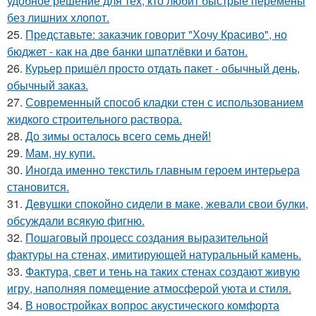
удобное решение для тех, кто любит быстрые перемены
без лишних хлопот.
25.
Представьте: заказчик говорит "Хочу Красиво", но
бюджет - как на две банки шпатлёвки и батон.
26.
Курьер пришёл просто отдать пакет - обычный день,
обычный заказ.
27.
Современный способ кладки стен с использованием
жидкого строительного раствора.
28.
До зимы осталось всего семь дней!
29.
Мам, ну купи.
30.
Иногда именно текстиль главным героем интерьера
становится.
31.
Девушки спокойно сидели в маке, жевали свои булки,
обсуждали всякую фигню.
32.
Пошаговый процесс создания выразительной
фактуры на стенах, имитирующей натуральный камень.
33.
Фактура, свет и тень на таких стенах создают живую
игру, наполняя помещение атмосферой уюта и стиля.
34.
В новостройках вопрос акустического комфорта