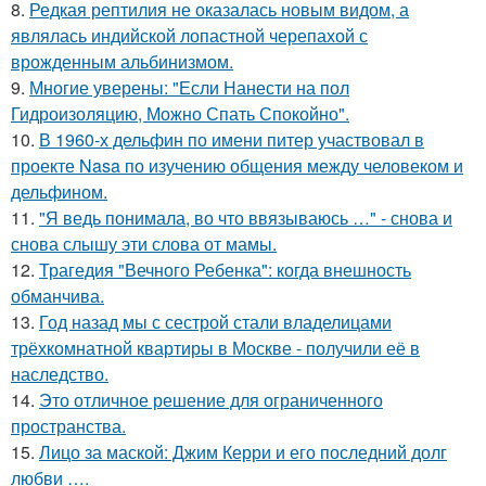
8.
Редкая рептилия не оказалась новым видом, а
являлась индийской лопастной черепахой с
врожденным альбинизмом.
9.
Многие уверены: "Если Нанести на пол
Гидроизоляцию, Можно Спать Спокойно".
10.
В 1960-х дельфин по имени питер участвовал в
проекте Nasa по изучению общения между человеком и
дельфином.
11.
"Я ведь понимала, во что ввязываюсь …" - снова и
снова слышу эти слова от мамы.
12.
Трагедия "Вечного Ребенка": когда внешность
обманчива.
13.
Год назад мы с сестрой стали владелицами
трёхкомнатной квартиры в Москве - получили её в
наследство.
14.
Это отличное решение для ограниченного
пространства.
15.
Лицо за маской: Джим Керри и его последний долг
любви ….