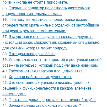
почти никогда не стоит в приоритете.
35.
Открытый радиатор целостность даже самого
продуманного интерьера ломает.
36.
При покупке квартиры в новостройке важно
определиться: брать жильё с отделкой от застройщика
или делать ремонт самостоятельно.
37.
Эта уютная и очень функциональная однушка -
настоящий оазис спокойствия, созданный специально
для хозяйки, которая любит природу.
38.
Этот дом площадью 83 кв.
39.
Укладка ламината - это простой и доступный способ
освежить интерьер, который под силу даже новичкам.
40.
Трёхкомнатная квартира площадью 99 кв.
41.
Хорошая работа своих денег стоит.
42.
Это сочетание актуального дизайна, удобных
решений и функциональности в каждом элементе
вашего дома.
43.
Простая садовая дорожка из пластиковой трубы.
44.
Зачем маляры стеклохолст используют?