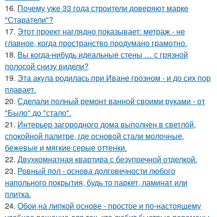
16.
Почему уже 33 года строители доверяют марке
"Старатели"?
17.
Этот проект наглядно показывает: метраж - не
главное, когда пространство продумано грамотно.
18.
Вы когда-нибудь идеальные стены … с грязной
полосой снизу видели?
19.
Эта акула родилась при Иване грозном - и до сих пор
плавает.
20.
Сделали полный ремонт ванной своими руками - от
"Было" до "стало".
21.
Интерьер загородного дома выполнен в светлой,
спокойной палитре, где основой стали молочные,
бежевые и мягкие серые оттенки.
22.
Двухкомнатная квартира с безупречной отделкой.
23.
Ровный пол - основа долговечности любого
напольного покрытия, будь то паркет, ламинат или
плитка.
24.
Обои на липкой основе - простое и по-настоящему