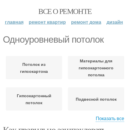
ВСЕ О РЕМОНТЕ
главная
ремонт квартир
ремонт дома
дизайн
Одноуровневый потолок
Материалы для
Потолок из
гипсокартонного
гипсокартона
потолка
Гипсокартонный
Подвесной потолок
потолок
Показать все
Как правильно зашпаклевать
Потолок из