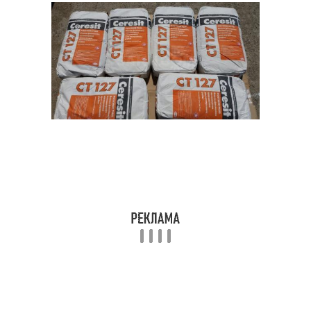
Каркас для реечного
Тканевые потолки
потолка
Потолки из
Гипсокартон на потолок
гипсокартона