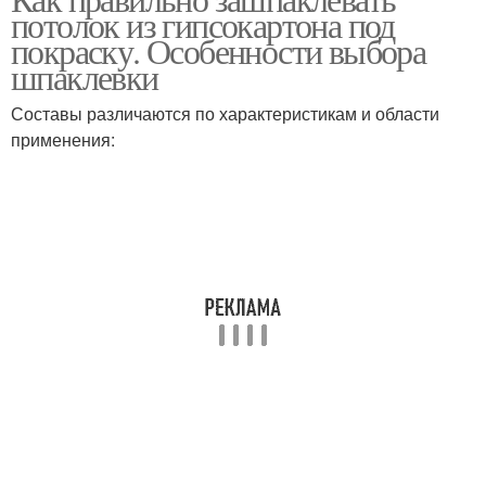
Потолок по шагам
потолок из гипсокартона под
пластиковых панелей
покраску. Особенности выбора
шпаклевки
Потолки в ванной
Составы различаются по характеристикам и области
Подвесные потолки
комнате
применения:
Натяжной потолок
Каркас под потолок
Двухуровневый
Подшивной потолок
потолок
Гипсокартонные
Реечный потолок
потолки