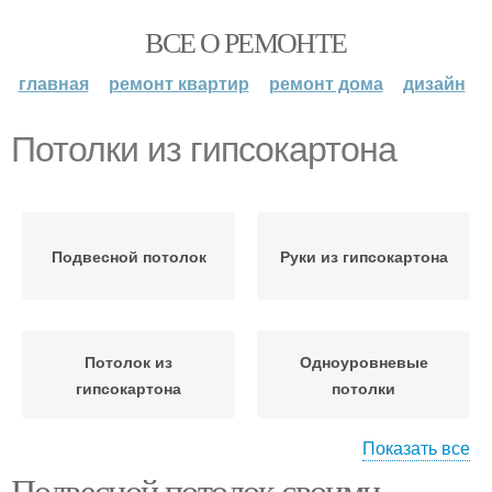
ВСЕ О РЕМОНТЕ
главная
ремонт квартир
ремонт дома
дизайн
Потолки из гипсокартона
Подвесной потолок
Руки из гипсокартона
Потолок из
Одноуровневые
гипсокартона
потолки
Показать все
Подвесной потолок своими
Двухуровневый