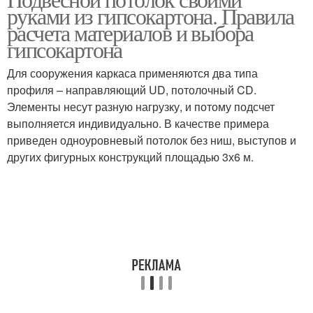
Натяжные потолки
руками из гипсокартона. Правила
потолок
расчета материалов и выбора
гипсокартона
Для сооружения каркаса применяются два типа
Натяжной потолок
Подвесные потолки
профиля – направляющий UD, потолочный CD.
Элементы несут разную нагрузку, и потому подсчет
выполняется индивидуально. В качестве примера
приведен одноуровневый потолок без ниш, выступов и
Гипсокартонный
Базовый потолок
других фигурных конструкций площадью 3х6 м.
потолок
Потолок к отделке
Навесные потолки
Гипсокартонные
Гипсокартон на потолок
потолки