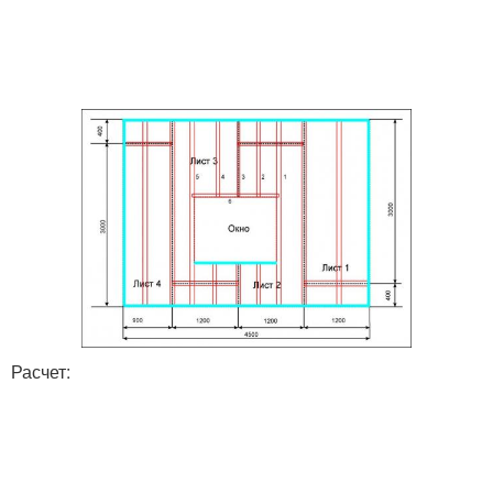
Профиль на потолок
Потолки до или
Потолок с монтажа
Изысканный потолок
Каркас для
Потолок от "дамир
гипсокартона
Расчет:
Работы с
Модные потолки
гипсокартоном