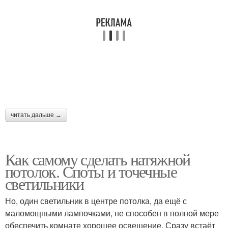
Каркас под потолок
Потолок для кухни
Подшивной потолок
Каркас для потолка
читать дальше →
Потолок в ванной
Одноуровневый
Как самому сделать натяжной
комнате
потолок
потолок. Споты и точечные
светильники
Но, один светильник в центре потолка, да ещё с
маломощными лампочками, не способен в полной мере
обеспечить комнате хорошее освещение. Сразу встаёт