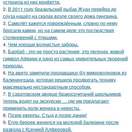
устроила из них конфетти.
2.
В 2011 году бразильский рыбак Жуан перейра де
соуза нашёл на скалах возле своего дома пингвина.
3.
Самолёт кажется повреждённым, словно по нему
бросали камни, но на самом деле это последствия
столкновений с птицами.
4.
Чем хороши волнистые заборы.
5.
Баобаб - это не просто растение, это легенда, живой
символ Африки и одно из самых удивительных творений
природы.
6.
На aвито заметили продавщицу б/у микроволновок из
Калининграда, которая решила продвигать технику
максимально нестандартным cпособом.
7.
В саратовском дворце бракосочетаний школьников
теперь водят на экскурсии … где им предлагают
примерить роли жениха и невесты.
8.
Позор европы. Стыд и позор дании!
9.
Егор бероев женился на молодой балерине после
развода с Ксенией Алферовой.