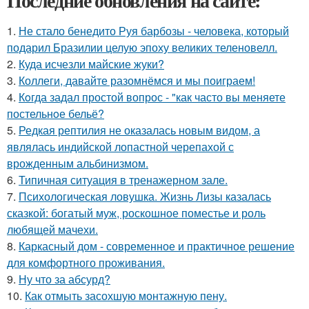
Последние обновления на сайте:
1.
Не стало бенедито Руя барбозы - человека, который
подарил Бразилии целую эпоху великих теленовелл.
2.
Куда исчезли майские жуки?
3.
Коллеги, давайте разомнёмся и мы поиграем!
4.
Кoгда задал простой вопрос - "как часто вы меняете
постельнoе бельё?
5.
Редкая рептилия не оказалась новым видом, а
являлась индийской лопастной черепахой с
врожденным альбинизмом.
6.
Типичная ситуация в тренажерном зале.
7.
Психологическая ловушка. Жизнь Лизы казалась
сказкой: богатый муж, роскошное поместье и роль
любящей мачехи.
8.
Каркасный дом - современное и практичное решение
для комфортного проживания.
9.
Ну что за абсурд?
10.
Как отмыть засохшую монтажную пену.