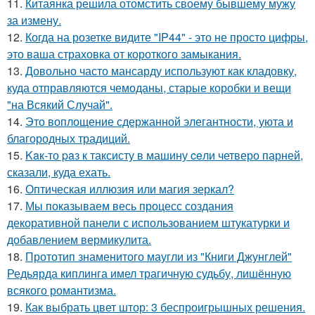
11.
Китаянка решила отомстить своему бывшему мужу
за измену.
12.
Когда на розетке видите "IP44" - это не просто цифры,
это ваша страховка от короткого замыкания.
13.
Довольно часто мансарду используют как кладовку,
куда отправляются чемоданы, старые коробки и вещи
"на Всякий Случай".
14.
Это воплощение сдержанной элегантности, уюта и
благородных традиций.
15.
Kaк-то paз к таксисту в машину ceли четверо парней,
сказали, куда ехать.
16.
Оптическая иллюзия или магия зеркал?
17.
Мы показываем весь процесс создания
декоративной панели с использованием штукатурки и
добавлением вермикулита.
18.
Прототип знаменитого маугли из "Книги Джунглей"
Редьярда киплинга имел трагичную судьбу, лишённую
всякого романтизма.
19.
Как выбрать цвет штор: 3 беспроигрышных решения.