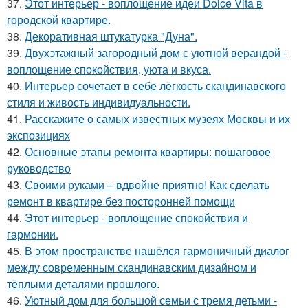
37.
Этот интерьер - воплощение идеи Dolce Vita в
городской квартире.
38.
Декоративная штукатурка "Дуна".
39.
Двухэтажный загородный дом с уютной верандой -
воплощение спокойствия, уюта и вкуса.
40.
Интерьер сочетает в себе лёгкость скандинавского
стиля и живость индивидуальности.
41.
Расскажите о самых известных музеях Москвы и их
экспозициях
42.
Основные этапы ремонта квартиры: пошаговое
руководство
43.
Своими руками – вдвойне приятно! Как сделать
ремонт в квартире без посторонней помощи
44.
Этот интерьер - воплощение спокойствия и
гармонии.
45.
В этом пространстве нашёлся гармоничный диалог
между современным скандинавским дизайном и
тёплыми деталями прошлого.
46.
Уютный дом для большой семьи с тремя детьми -