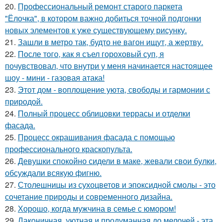
20.
Профессиональный ремонт старого паркета
"Ёлочка", в котором важно добиться точной подгонки
новых элементов к уже существующему рисунку.
21.
Зашли в метро так, будто не вагон ищут, а жертву.
22.
После того, как я съел гороховый суп, я
почувствовал, что внутри у меня начинается настоящее
шоу - мини - газовая атака!
23.
Этот дом - воплощение уюта, свободы и гармонии с
природой.
24.
Полный процесс облицовки террасы и отделки
фасада.
25.
Процесс окрашивания фасада с помощью
профессионального краскопульта.
26.
Девушки спокойно сидели в маке, жевали свои булки,
обсуждали всякую фигню.
27.
Столешницы из сухоцветов и эпоксидной смолы - это
сочетание природы и современного дизайна.
28.
Хорошо, когда мужчина в семье с юмором!
29.
Лаконичная, уютная и продуманная до мелочей - эта