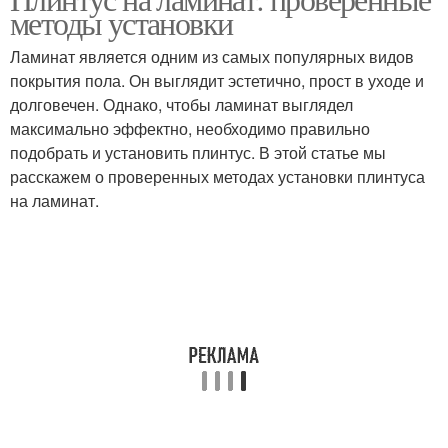
Плинтус для ламината
методы установки
установкой
Ламинат является одним из самых популярных видов
покрытия пола. Он выглядит эстетично, прост в уходе и
долговечен. Однако, чтобы ламинат выглядел
Плинтус к ламинату
Пластиковый плинтус
максимально эффектно, необходимо правильно
подобрать и установить плинтус. В этой статье мы
расскажем о проверенных методах установки плинтуса
на ламинат.
Напольный плинтус
Напольные плинтусы
Ламинат во время
Деревянные плинтусы
Пластиковые плинтусы
Плинтусы с резинкой