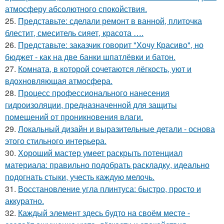
атмосферу абсолютного спокойствия.
25.
Представьте: сделали ремонт в ванной, плиточка
блестит, смеситель сияет, красота ….
26.
Представьте: заказчик говорит "Хочу Красиво", но
бюджет - как на две банки шпатлёвки и батон.
27.
Комната, в которой сочетаются лёгкость, уют и
вдохновляющая атмосфера.
28.
Процесс профессионального нанесения
гидроизоляции, предназначенной для защиты
помещений от проникновения влаги.
29.
Локальный дизайн и выразительные детали - основа
этого стильного интерьера.
30.
Хороший мастер умеет раскрыть потенциал
материала: правильно подобрать раскладку, идеально
подогнать стыки, учесть каждую мелочь.
31.
Восстановление угла плинтуса: быстро, просто и
аккуратно.
32.
Каждый элемент здесь будто на своём месте -