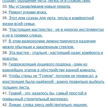
создаёт ощущение уюта, лёгкости и спокойствия.
33.
Мы устанавливаем новые перила.
34.
Ремонт руками мужа.
35.
Этот дом создан для уюта, тепла и комфортной
жизни всей семьи.
36.
"Настоящее мастерство - не в дорогих инструментах
и не в громких словах.
37.
В этом видеоролике демонстрируются различия
между обычным и закаленным стеклом.
38.
Эта мастер - спальня - настоящий оазис комфорта и
красоты.
39.
Гидроизоляция душевого поддона - один из
важнейших этапов в обустройстве ванной комнаты.
40.
Чтобы стены не "Гуляли", потолок не провисал, а
конструкция была надёжной - важно правильно выбрать
толщину листа.
41.
Гравий - это, казалось бы, самый простой и
привычный строительный материал.
42.
Думаю, слова здесь действительно лишние.