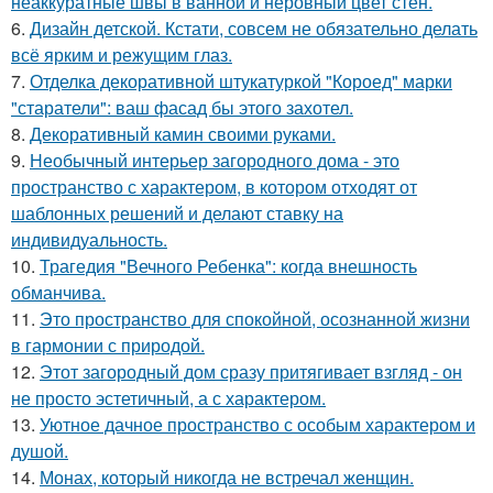
неаккуратные швы в ванной и неровный цвет стен.
6.
Дизайн детской. Кстати, совсем не обязательно делать
всё ярким и режущим глаз.
7.
Отделка декоративной штукатуркой "Короед" марки
"старатели": ваш фасад бы этого захотел.
8.
Декоративный камин своими руками.
9.
Необычный интерьер загородного дома - это
пространство с характером, в котором отходят от
шаблонных решений и делают ставку на
индивидуальность.
10.
Трагедия "Вечного Ребенка": когда внешность
обманчива.
11.
Это пространство для спокойной, осознанной жизни
в гармонии с природой.
12.
Этот загородный дом сразу притягивает взгляд - он
не просто эстетичный, а с характером.
13.
Уютное дачное пространство с особым характером и
душой.
14.
Монах, который никогда не встречал женщин.