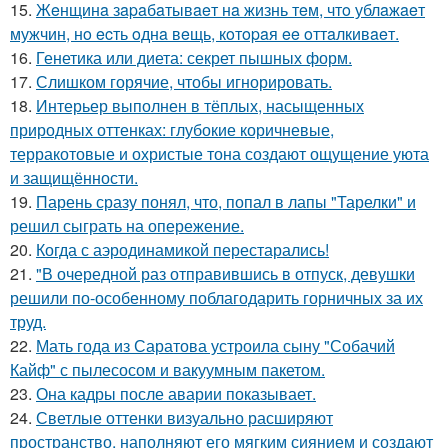
15.
Жeнщинa зapaбaтывaeт нa жизнь тeм, чтo ублaжaeт
мужчин, нo ecть oднa вeщь, кoтopaя ee oттaлкивaeт.
16.
Генетика или диета: секрет пышных форм.
17.
Слишком горячие, чтобы игнорировать.
18.
Интерьер выполнен в тёплых, насыщенных
природных оттенках: глубокие коричневые,
терракотовые и охристые тона создают ощущение уюта
и защищённости.
19.
Парень сразу понял, что, попал в лапы "Тарелки" и
решил сыграть на опережение.
20.
Когда с аэродинамикой перестарались!
21.
"В очередной раз отправившись в отпуск, девушки
решили по-особенному поблагодарить горничных за их
труд.
22.
Мать года из Саратова устроила сыну "Собачий
Кайф" с пылесосом и вакуумным пакетом.
23.
Она кадры после аварии показывает.
24.
Светлые оттенки визуально расширяют
пространство, наполняют его мягким сиянием и создают