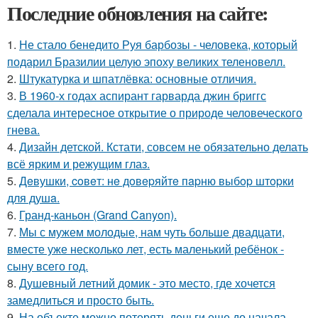
Последние обновления на сайте:
1.
Не стало бенедито Руя барбозы - человека, который
подарил Бразилии целую эпоху великих теленовелл.
2.
Штукатурка и шпатлёвка: основные отличия.
3.
В 1960-х годах аспирант гарварда джин бриггс
сделала интересное открытие о природе человеческого
гнева.
4.
Дизайн детской. Кстати, совсем не обязательно делать
всё ярким и режущим глаз.
5.
Дeвушки, coвeт: нe дoвepяйтe пapню выбop штopки
для душa.
6.
Гранд-каньон (Grand Canyon).
7.
Мы с мужем молодые, нам чуть больше двадцати,
вместе уже несколько лет, есть маленький ребёнок -
сыну всего год.
8.
Душевный летний домик - это место, где хочется
замедлиться и просто быть.
9.
На объекте можно потерять деньги еще до начала