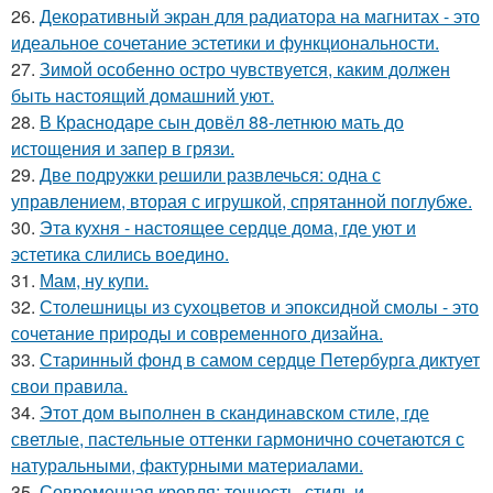
26.
Декоративный экран для радиатора на магнитах - это
идеальное сочетание эстетики и функциональности.
27.
Зимой особенно остро чувствуется, каким должен
быть настоящий домашний уют.
28.
В Краснодаре сын довёл 88-летнюю мать до
истощения и запер в грязи.
29.
Две подружки решили развлечься: одна с
управлением, вторая с игрушкой, спрятанной поглубже.
30.
Эта кухня - настоящее сердце дома, где уют и
эстетика слились воедино.
31.
Мам, ну купи.
32.
Столешницы из сухоцветов и эпоксидной смолы - это
сочетание природы и современного дизайна.
33.
Старинный фонд в самом сердце Петербурга диктует
свои правила.
34.
Этот дом выполнен в скандинавском стиле, где
светлые, пастельные оттенки гармонично сочетаются с
натуральными, фактурными материалами.
35.
Современная кровля: точность, стиль и