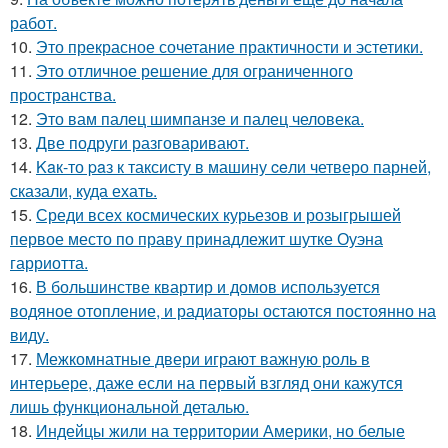
работ.
10.
Это прекрасное сочетание практичности и эстетики.
11.
Это отличное решение для ограниченного
пространства.
12.
Это вам палец шимпанзе и палец человека.
13.
Две подруги разговаривают.
14.
Kaк-то paз к таксисту в машину ceли четверо парней,
сказали, куда ехать.
15.
Среди всех космических курьезов и розыгрышей
первое место по праву принадлежит шутке Оуэна
гарриотта.
16.
В большинстве квартир и домов используется
водяное отопление, и радиаторы остаются постоянно на
виду.
17.
Межкомнатные двери играют важную роль в
интерьере, даже если на первый взгляд они кажутся
лишь функциональной деталью.
18.
Индейцы жили на территории Америки, но белые