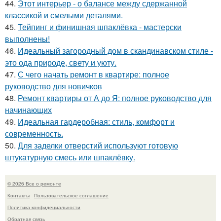
44.
Этот интерьер - о балансе между сдержанной
классикой и смелыми деталями.
45.
Тейпинг и финишная шпаклёвка - мастерски
выполнены!
46.
Идеальный загородный дом в скандинавском стиле -
это ода природе, свету и уюту.
47.
С чего начать ремонт в квартире: полное
руководство для новичков
48.
Ремонт квартиры от А до Я: полное руководство для
начинающих
49.
Идеальная гардеробная: стиль, комфорт и
современность.
50.
Для заделки отверстий используют готовую
штукатурную смесь или шпаклёвку.
© 2026 Все о ремонте
Контакты
Пользовательское соглашение
Политика конфидециальности
Обратная связь