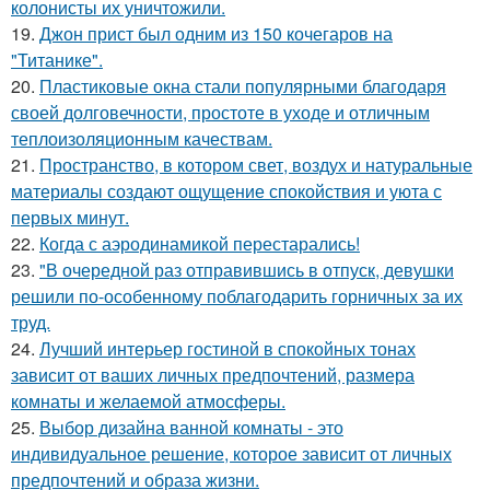
колонисты их уничтожили.
19.
Джон прист был одним из 150 кочегаров на
"Титанике".
20.
Пластиковые окна стали популярными благодаря
своей долговечности, простоте в уходе и отличным
теплоизоляционным качествам.
21.
Пространство, в котором свет, воздух и натуральные
материалы создают ощущение спокойствия и уюта с
первых минут.
22.
Когда с аэродинамикой перестарались!
23.
"В очередной раз отправившись в отпуск, девушки
решили по-особенному поблагодарить горничных за их
труд.
24.
Лучший интерьер гостиной в спокойных тонах
зависит от ваших личных предпочтений, размера
комнаты и желаемой атмосферы.
25.
Выбор дизайна ванной комнаты - это
индивидуальное решение, которое зависит от личных
предпочтений и образа жизни.