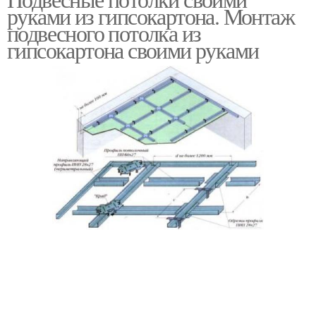
Подшивной потолок
руками из гипсокартона. Монтаж
потолки
подвесного потолка из
гипсокартона своими руками
Гипсокартон на потолок
Навесные потолки
Потолки из
Одноуровневые
гипсокартона
потолки