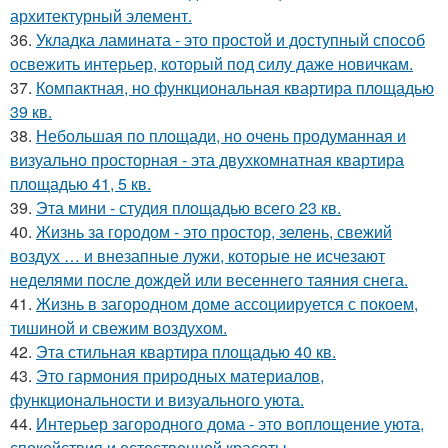
архитектурный элемент.
36.
Укладка ламината - это простой и доступный способ
освежить интерьер, который под силу даже новичкам.
37.
Компактная, но функциональная квартира площадью
39 кв.
38.
Небольшая по площади, но очень продуманная и
визуально просторная - эта двухкомнатная квартира
площадью 41, 5 кв.
39.
Эта мини - студия площадью всего 23 кв.
40.
Жизнь за городом - это простор, зелень, свежий
воздух … и внезапные лужи, которые не исчезают
неделями после дождей или весеннего таяния снега.
41.
Жизнь в загородном доме ассоциируется с покоем,
тишиной и свежим воздухом.
42.
Эта стильная квартира площадью 40 кв.
43.
Это гармония природных материалов,
функциональности и визуального уюта.
44.
Интерьер загородного дома - это воплощение уюта,
спокойствия и естественной красоты.