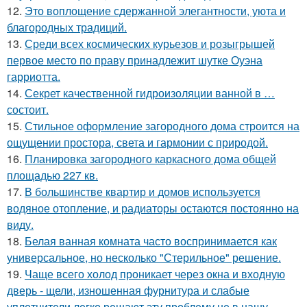
12.
Это воплощение сдержанной элегантности, уюта и
благородных традиций.
13.
Среди всех космических курьезов и розыгрышей
первое место по праву принадлежит шутке Оуэна
гарриотта.
14.
Секрет качественной гидроизоляции ванной в …
состоит.
15.
Стильное оформление загородного дома строится на
ощущении простора, света и гармонии с природой.
16.
Планировка загородного каркасного дома общей
площадью 227 кв.
17.
В большинстве квартир и домов используется
водяное отопление, и радиаторы остаются постоянно на
виду.
18.
Белая ванная комната часто воспринимается как
универсальное, но несколько "Стерильное" решение.
19.
Чаще всего холод проникает через окна и входную
дверь - щели, изношенная фурнитура и слабые
уплотнители легко решают эту проблему не в нашу