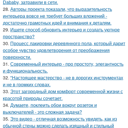
Dababy, затравили в сети.
28.
Авторы проекта показали, что выразительность
интерьера вовсе не требует больших вложений -
достаточно грамотных идей и внимания к деталям.
29.
Ищете способ обновить интерьер и создать уютное
пространство?
30.
Процесс лакировки деревянного пола, который дарит
особое чувство удовлетворения от преображения
поверхности.
31.
Современный интерьер - про простоту, элегантность
и функциональность.
32.
"Настоящее мастерство - не в дорогих инструментах
и не в громких словах.
33.
Этот загородный дом комфорт современной жизни с
красотой природы сочетает.
34.
Думаете, поклеить обои вокруг розеток и
выключателей - это сложная задача?
35.
Это видео - отличная возможность увидеть, как из
обычной стены можно сделать изящный и стильный