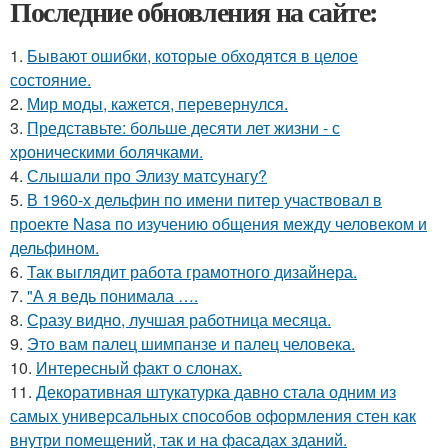
Последние обновления на сайте:
1.
Бывают ошибки, которые обходятся в целое
состояние.
2.
Мир моды, кажется, перевернулся.
3.
Представьте: больше десяти лет жизни - с
хроническими болячками.
4.
Слышали про Элизу матсунагу?
5.
В 1960-х дельфин по имени питер участвовал в
проекте Nasa по изучению общения между человеком и
дельфином.
6.
Так выглядит работа грамотного дизайнера.
7.
"А я ведь понимала ….
8.
Сразу видно, лучшая работница месяца.
9.
Это вам палец шимпанзе и палец человека.
10.
Интересный факт о слонах.
11.
Декоративная штукатурка давно стала одним из
самых универсальных способов оформления стен как
внутри помещений, так и на фасадах зданий.