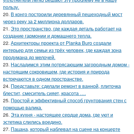
пользу.
20.
В конго построили деревянный пешеходный мост
через реку за 2 миллиона долларов.
21.
Это пространство, где каждая деталь работает на
создание гармонии и домашнего тепла.
22.
Архитекторы проекта от Planka Buro создали
интерьер для семьи из трёх человек, где каждая зона
продумана до мелочей.
23.
Насладимся этим потрясающим загородным домом -
настоящим сокровищем, где история и природа
встречаются в одном пространстве.
24.
Представьте: сделали ремонт в ванной, плиточка
блестит, смеситель сияет, красота ….
25.
Простой и эффективный способ грунтования стен с
помощью валика.
26.
Эта кухня - настоящее сердце дома, где уют и
эстетика слились воедино.
27.
Пацана, который наблевал на сцене на концерте