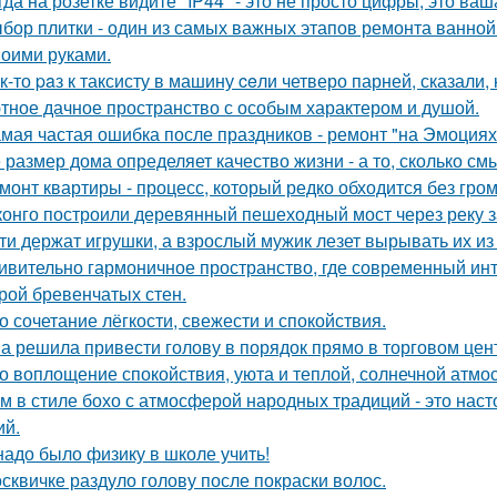
гда на розетке видите "IP44" - это не просто цифры, это ва
бор плитки - один из самых важных этапов ремонта ванной
воими руками.
к-то paз к таксисту в машину ceли четверо парней, сказали, 
тное дачное пространство с особым характером и душой.
мая частая ошибка после праздников - ремонт "на Эмоциях
 размер дома определяет качество жизни - а то, сколько см
монт квартиры - процесс, который редко обходится без гром
конго построили деревянный пешеходный мост через реку з
ти держат игрушки, а взрослый мужик лезет вырывать их из р
ивительно гармоничное пространство, где современный инт
рой бревенчатых стен.
о сочетание лёгкости, свежести и спокойствия.
а решила привести голову в порядок прямо в торговом цен
о воплощение спокойствия, уюта и теплой, солнечной атм
м в стиле бохо с атмосферой народных традиций - это нас
ий.
надо было физику в школе учить!
сквичке раздуло голову после покраски волос.