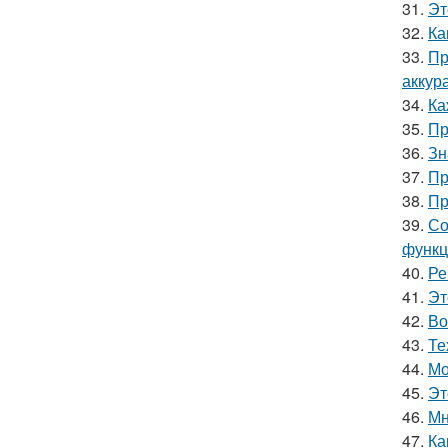
31.
Эт
32.
Ка
33.
Пр
аккур
34.
Ка
35.
Пр
36.
Зн
37.
Пр
38.
Пр
39.
Со
функц
40.
Ре
41.
Эт
42.
Во
43.
Те
44.
Мо
45.
Эт
46.
Мн
47.
Ка