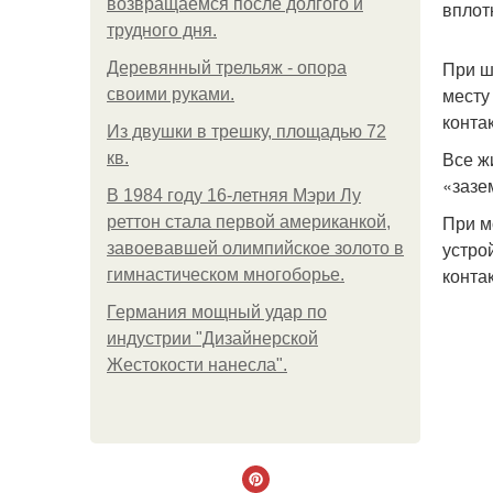
возвращаемся после долгого и
вплотн
трудного дня.
При ш
Деревянный трельяж - опора
месту
своими руками.
контак
Из двушки в трешку, площадью 72
Все ж
кв.
«зазе
В 1984 году 16-летняя Мэри Лу
При м
реттон стала первой американкой,
устро
завоевавшей олимпийское золото в
конта
гимнастическом многоборье.
Германия мощный удар по
индустрии "Дизайнерской
Жестокости нанесла".