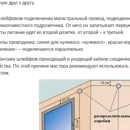
ую друг к другу.
лейфовом подключении магистральный провод, подведенный
 многоместного подрозетника. От него он запитывает первую
ты питание идет ко второй розетке, от второй – к третьей.
илы проводника: синяя для нулевого «нулевого», красно-ко
мления» – подключаются параллельно
онтаже шлейфом приходящий и уходящий кабели соединяют
йства. По этой причине мастера рекомендуют использоват
ктом.