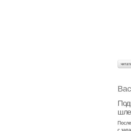
читат
Вас
Под
шл
После
с зап