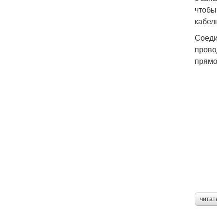
чтобы
кабел
Соеди
прово
прямо
читат