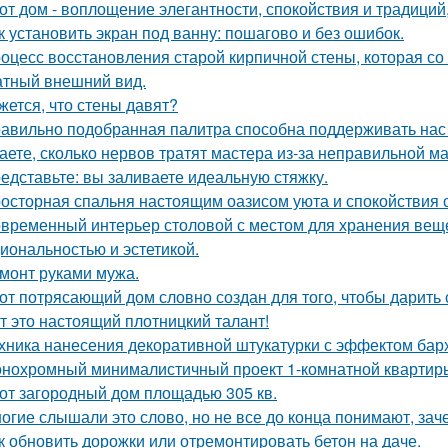
от дом - воплощение элегантности, спокойствия и традиций
к установить экран под ванну: пошагово и без ошибок.
оцесс восстановления старой кирпичной стены, которая со
атный внешний вид.
жется, что стены давят?
авильно подобранная палитра способна поддерживать нас
аете, сколько нервов тратят мастера из-за неправильной 
едставьте: вы заливаете идеальную стяжку.
осторная спальня настоящим оазисом уюта и спокойствия с
временный интерьер столовой с местом для хранения вещей
иональностью и эстетикой.
монт руками мужа.
от потрясающий дом словно создан для того, чтобы дарить
т это настоящий плотницкий талант!
хника нанесения декоративной штукатурки с эффектом бар
нохромный минималистичный проект 1-комнатной квартир
от загородный дом площадью 305 кв.
огие слышали это слово, но не все до конца понимают, зач
к обновить дорожки или отремонтировать бетон на даче.