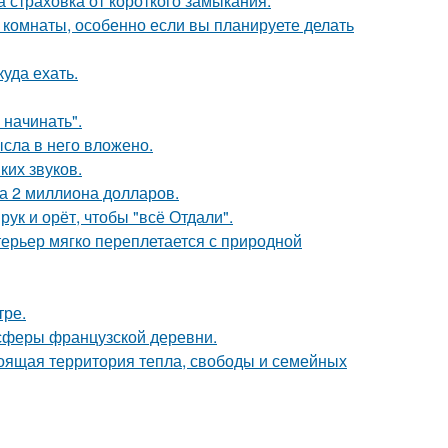
ша страховка от короткого замыкания.
 комнаты, особенно если вы планируете делать
куда ехать.
 начинать".
ысла в него вложено.
ких звуков.
а 2 миллиона долларов.
ук и орёт, чтобы "всё Отдали".
ерьер мягко переплетается с природной
тре.
осферы французской деревни.
тоящая территория тепла, свободы и семейных