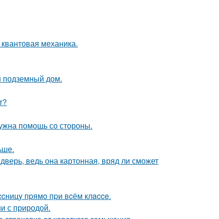
 квантовая механика.
й подземный дом.
т?
нужна помощь со стороны.
ьше.
дверь, ведь она картонная, вряд ли сможет
cницy пpямo пpи вcём клacce.
и с природой.