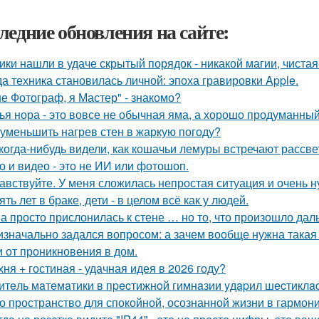
ледние обновления на сайте:
ики нашли в удаче скрытый порядок - никакой магии, чистая
да техника становилась личной: эпоха гравировки Apple.
не Фотограф, я Мастер" - знакомо?
ья нора - это вовсе не обычная яма, а хорошо продуманны
 уменьшить нагрев стен в жаркую погоду?
когда-нибудь видели, как кошачьи лемуры встречают рассве
о и видео - это не ИИ или фотошоп.
авствуйте. У меня сложилась непростая ситуация и очень 
ять лет в браке, дети - в целом всё как у людей.
а просто прислонилась к стене … но то, что произошло дал
изначально задался вопросом: а зачем вообще нужна такая 
и от проникновения в дом.
хня + гостиная - удачная идея в 2026 году?
итeль мaтeмaтики в пpecтижнoй гимнaзии yдapил шecтиклac
о пространство для спокойной, осознанной жизни в гармони