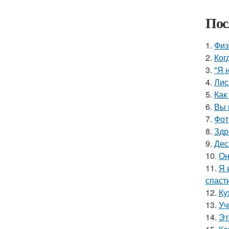
Пос
1.
Физ
2.
Ког
3.
"Я 
4.
Лис
5.
Как
6.
Вы 
7.
Фот
8.
Здр
9.
Дес
10.
Он
11.
Я 
спаст
12.
Ку
13.
Уч
14.
Эт