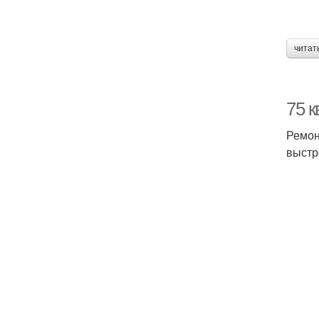
читат
75 к
Ремон
выстр