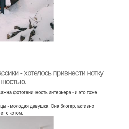
ссики - хотелось привнести нотку
нностью.
важна фотогеничность интерьера - и это тоже
цы - молодая девушка. Она блогер, активно
ет с котом.