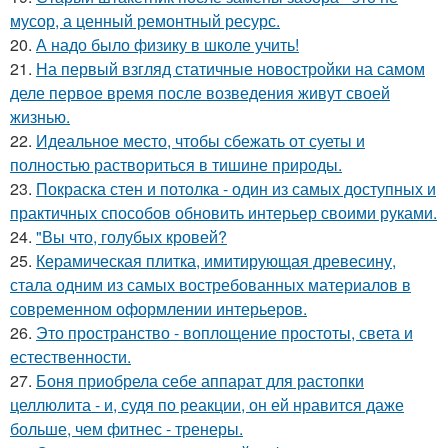
мусор, а ценный ремонтный ресурс.
20.
А надо было физику в школе учить!
21.
На первый взгляд статичные новостройки на самом
деле первое время после возведения живут своей
жизнью.
22.
Идеальное место, чтобы сбежать от суеты и
полностью раствориться в тишине природы.
23.
Покраска стен и потолка - один из самых доступных и
практичных способов обновить интерьер своими руками.
24.
"Вы что, голубых кровей?
25.
Керамическая плитка, имитирующая древесину,
стала одним из самых востребованных материалов в
современном оформлении интерьеров.
26.
Это пространство - воплощение простоты, света и
естественности.
27.
Боня приобрела себе аппарат для растопки
целлюлита - и, судя по реакции, он ей нравится даже
больше, чем фитнес - тренеры.