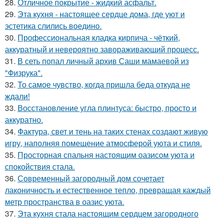
28.
Отличное покрытие - жидкий асфальт.
29.
Эта кухня - настоящее сердце дома, где уют и
эстетика слились воедино.
30.
Профессиональная кладка кирпича - чёткий,
аккуратный и невероятно завораживающий процесс.
31.
В сеть попал личный архив Саши мамаевой из
"Физрука".
32.
То самое чувство, когда пришла беда откуда не
ждали!
33.
Восстановление угла плинтуса: быстро, просто и
аккуратно.
34.
Фактура, свет и тень на таких стенах создают живую
игру, наполняя помещение атмосферой уюта и стиля.
35.
Просторная спальня настоящим оазисом уюта и
спокойствия стала.
36.
Современный загородный дом сочетает
лаконичность и естественное тепло, превращая каждый
метр пространства в оазис уюта.
37.
Эта кухня стала настоящим сердцем загородного