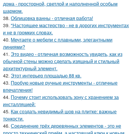
дома - просторной, светлой и наполненной особым
шармом.
38.
Облицовка ванны - отличная работа!
39.
"Настоящее мастерство - не в дорогих инструментах
и не в громких словах.
40.
Мечтаете о мебели с плавными, элегантными
линиями?
41.
Это видео - отличная возможность увидеть, как из
обычной стены можно сделать изящный и стильный
архитектурный элемент.
42.
Этот интерьер площадью 88 кв.
43.
Пробую новые ручные инструменты - отличные
впечатления!
44.
Почему стоит использовать зону с хранением за
инсталляцией:
45.
Как создать невидимый шов на плитке: важные
тонкости.
46.
Соединение трёх деревянных элементов - это не
просто технический приём, а настоящий ключ к новым