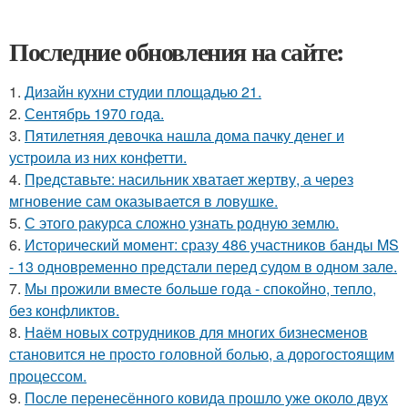
Последние обновления на сайте:
1.
Дизайн кухни студии площадью 21.
2.
Сентябрь 1970 года.
3.
Пятилетняя девочка нашла дома пачку денег и
устроила из них конфетти.
4.
Представьте: насильник хватает жертву, а через
мгновение сам оказывается в ловушке.
5.
С этого ракурса сложно узнать родную землю.
6.
Исторический момент: сразу 486 участников банды MS
- 13 одновременно предстали перед судом в одном зале.
7.
Мы прожили вместе больше года - спокойно, тепло,
без конфликтов.
8.
Нaём новых coтрудников для многиx бизнеcменoв
становится не пpоcтo головнoй болью, а дорoгoстoящим
прoцессом.
9.
После перенесённого ковида прошло уже около двух