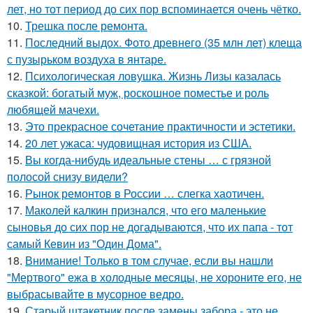
лет, но тот период до сих пор вспоминается очень чётко.
10.
Трешка после ремонта.
11.
Последний выдох. Фото древнего (35 млн лет) клеща
с пузырьком воздуха в янтаре.
12.
Психологическая ловушка. Жизнь Лизы казалась
сказкой: богатый муж, роскошное поместье и роль
любящей мачехи.
13.
Это прекрасное сочетание практичности и эстетики.
14.
20 лет ужаса: чудовищная история из США.
15.
Вы когда-нибудь идеальные стены … с грязной
полосой снизу видели?
16.
Рынок ремонтов в России … слегка хаотичен.
17.
Маколей калкин признался, что его маленькие
сыновья до сих пор не догадываются, что их папа - тот
самый Кевин из "Один Дома".
18.
Внимание! Только в том случае, если вы нашли
"Мертвого" ежа в холодные месяцы, не хороните его, не
выбрасывайте в мусорное ведро.
19.
Старый штакетник после замены забора - это не