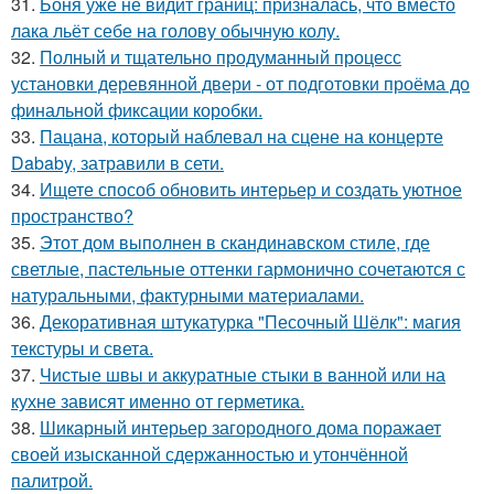
31.
Боня уже не видит границ: призналась, что вместо
лака льёт себе на голову обычную колу.
32.
Полный и тщательно продуманный процесс
установки деревянной двери - от подготовки проёма до
финальной фиксации коробки.
33.
Пацана, который наблевал на сцене на концерте
Dababy, затравили в сети.
34.
Ищете способ обновить интерьер и создать уютное
пространство?
35.
Этот дом выполнен в скандинавском стиле, где
светлые, пастельные оттенки гармонично сочетаются с
натуральными, фактурными материалами.
36.
Декоративная штукатурка "Песочный Шёлк": магия
текстуры и света.
37.
Чистые швы и аккуратные стыки в ванной или на
кухне зависят именно от герметика.
38.
Шикарный интерьер загородного дома поражает
своей изысканной сдержанностью и утончённой
палитрой.