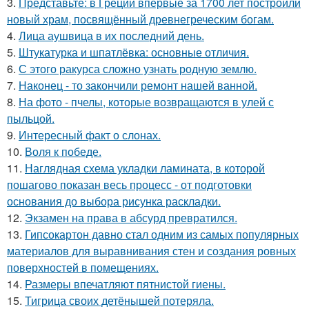
3.
Представьте: в Греции впервые за 1700 лет построили
новый храм, посвящённый древнегреческим богам.
4.
Лица аушвица в их последний день.
5.
Штукатурка и шпатлёвка: основные отличия.
6.
С этого ракурса сложно узнать родную землю.
7.
Наконец - то закончили ремонт нашей ванной.
8.
На фото - пчелы, которые возвращаются в улей с
пыльцой.
9.
Интересный факт о слонах.
10.
Воля к победе.
11.
Наглядная схема укладки ламината, в которой
пошагово показан весь процесс - от подготовки
основания до выбора рисунка раскладки.
12.
Экзамен на права в абсурд превратился.
13.
Гипсокартон давно стал одним из самых популярных
материалов для выравнивания стен и создания ровных
поверхностей в помещениях.
14.
Размеры впечатляют пятнистой гиены.
15.
Тигрица своих детёнышей потеряла.