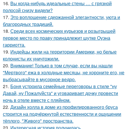
16.
Вы когда-нибудь идеальные стены … с грязной
полосой снизу видели?
17.
Это воплощение сдержанной элегантности, уюта и
благородных традиций.
18.
Среди всех космических курьезов и розыгрышей
первое место по праву принадлежит шутке Оуэна
гарриотта.
19.
Индейцы жили на территории Америки, но белые
колонисты их уничтожили.
20.
Внимание! Только в том случае, если вы нашли
"Мертвого" ежа в холодные месяцы, не хороните его, не
выбрасывайте в мусорное ведро.
21.
Боня устроила семейные переговоры в стиле "ну
Давай, ну Пожалуйста" и уговаривает дочку провести
ночь в отеле вместе с пляйном.
22.
Дизайн холла в доме из профилированного бруса
строится на подчёркнутой естественности и ощущении
тёплого, "Живого" пространства.
23.
Интересная история получилась.