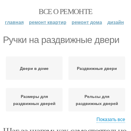
ВСЕ О РЕМОНТЕ
главная
ремонт квартир
ремонт дома
дизайн
Ручки на раздвижные двери
Двери в доме
Раздвижные двери
Размеры для
Рельсы для
раздвижных дверей
раздвижных дверей
Показать все
Шаг за шагом: как самостоятельно
Полотна для
Двери для ванных