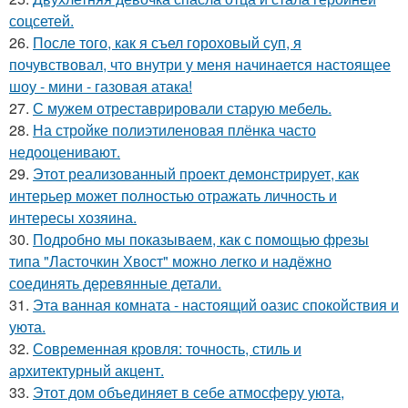
соцсетей.
26.
После того, как я съел гороховый суп, я
почувствовал, что внутри у меня начинается настоящее
шоу - мини - газовая атака!
27.
С мужем отреставрировали старую мебель.
28.
На стройке полиэтиленовая плёнка часто
недооценивают.
29.
Этот реализованный проект демонстрирует, как
интерьер может полностью отражать личность и
интересы хозяина.
30.
Подробно мы показываем, как с помощью фрезы
типа "Ласточкин Хвост" можно легко и надёжно
соединять деревянные детали.
31.
Эта ванная комната - настоящий оазис спокойствия и
уюта.
32.
Современная кровля: точность, стиль и
архитектурный акцент.
33.
Этот дом объединяет в себе атмосферу уюта,