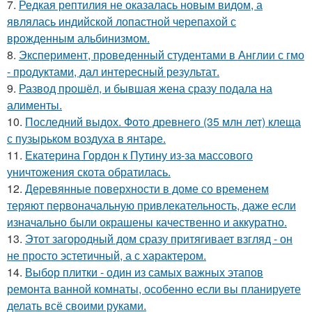
7.
Редкая рептилия не оказалась новым видом, а
являлась индийской лопастной черепахой с
врожденным альбинизмом.
8.
Эксперимент, проведенный студентами в Англии с гмо
- продуктами, дал интересный результат.
9.
Развод прошёл, и бывшая жена сразу подала на
алименты.
10.
Последний выдох. Фото древнего (35 млн лет) клеща
с пузырьком воздуха в янтаре.
11.
Екатерина Гордон к Путину из-за массового
уничтожения скота обратилась.
12.
Деревянные поверхности в доме со временем
теряют первоначальную привлекательность, даже если
изначально были окрашены качественно и аккуратно.
13.
Этот загородный дом сразу притягивает взгляд - он
не просто эстетичный, а с характером.
14.
Выбор плитки - один из самых важных этапов
ремонта ванной комнаты, особенно если вы планируете
делать всё своими руками.