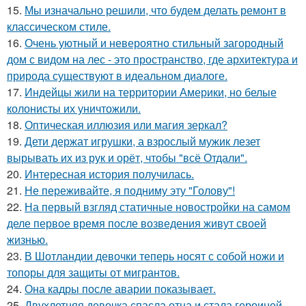
15.
Мы изначально решили, что будем делать ремонт в
классическом стиле.
16.
Очень уютный и невероятно стильный загородный
дом с видом на лес - это пространство, где архитектура и
природа существуют в идеальном диалоге.
17.
Индейцы жили на территории Америки, но белые
колонисты их уничтожили.
18.
Оптическая иллюзия или магия зеркал?
19.
Дети держат игрушки, а взрослый мужик лезет
вырывать их из рук и орёт, чтобы "всё Отдали".
20.
Интересная история получилась.
21.
Не переживайте, я подниму эту "Голову"!
22.
На первый взгляд статичные новостройки на самом
деле первое время после возведения живут своей
жизнью.
23.
В Шотландии девочки теперь носят с собой ножи и
топоры для защиты от мигрантов.
24.
Она кадры после аварии показывает.
25.
Двухлетняя девочка спасла отца и стала героиней