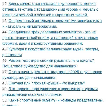
42.
Здесь сочетаются классика и душевность: мягкие
оттенки, текстиль с традиционными узорами, мебель с
изящной резьбой и обивкой из приятных тканей.
43.
Современный интерьер с элементами минимализма
и натуральными материалами.
44.
Соединение трёх деревянных элементов - это не
просто технический приём, а настоящий ключ к новым
формам, идеям и конструктивным решениям.
45.
Культура и искусство Калининграда: музеи, театры,
фестивали
46.
Ремонт квартиры своими руками: с чего начать?
Пошаговое руководство для начинающих
47.
С чего начать ремонт в квартире в 2025 году: полное
руководство для начинающих
48.
Скатная или плоская крыша - что выбрать?
49.
Этот проект - про уважение к привычкам, вкусам и
ритмам жизни всех членов семьи.
50.
Какие спортивные объекты и команды представлены
в городе