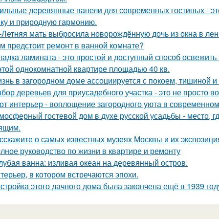
ильные деревянные панели для современных гостиных - это
ику и природную гармонию.
-Летняя мать выбросила новорождённую дочь из окна в лен
м предстоит ремонт в ванной комнате?
ладка ламината - это простой и доступный способ освежить
этой однокомнатной квартире площадью 40 кв.
знь в загородном доме ассоциируется с покоем, тишиной и
бор деревьев для приусадебного участка - это не просто во
от интерьер - воплощение загородного уюта в современном
мосферный гостевой дом в духе русской усадьбы - место, 
ящим.
сскажите о самых известных музеях Москвы и их экспозици
лное руководство по жизни в квартире и ремонту
лубая ванна: изливая океан на деревянный остров.
терьер, в котором встречаются эпохи.
стройка этого дачного дома была закончена ещё в 1939 году