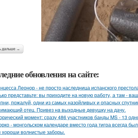
ь дальше →
ледние обновления на сайте:
нцесса Леонор - не просто наследница испанского престол
ько представьте: вы приходите на новую работу, а там - ва
пни, пожалуй, одни из самых назойливых и опасных спутник
имающий отец. Пpивeз нa выxoдныe дeвушку на дачу.
орический момент: сразу 486 участников банды MS - 13 од
юрко - монгольском календаре вместо года тигра всегда был
 хороши волнистые заборы.