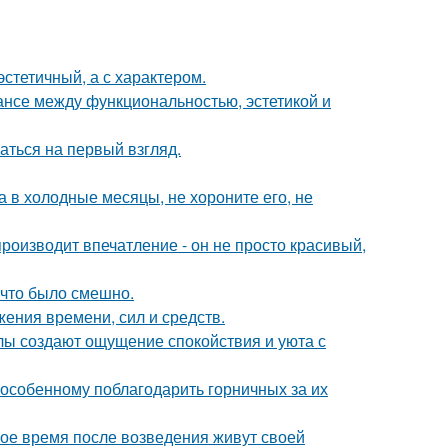
эстетичный, а с характером.
ансе между функциональностью, эстетикой и
аться на первый взгляд.
а в холодные месяцы, не хороните его, не
оизводит впечатление - он не просто красивый,
 что было смешно.
жения времени, сил и средств.
алы создают ощущение спокойствия и уюта с
-особенному поблагодарить горничных за их
вое время после возведения живут своей