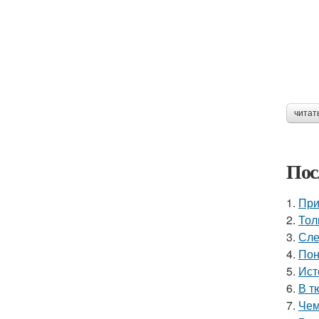
читат
Пос
1.
При
2.
Тол
3.
Сле
4.
Пон
5.
Ист
6.
В т
7.
Чем