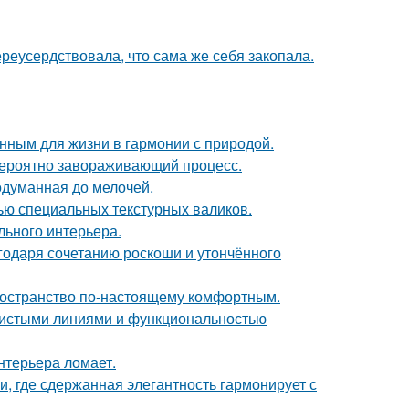
реусердствовала, что сама же себя закопала.
нным для жизни в гармонии с природой.
евероятно завораживающий процесс.
одуманная до мелочей.
ью специальных текстурных валиков.
льного интерьера.
агодаря сочетанию роскоши и утончённого
пространство по-настоящему комфортным.
 чистыми линиями и функциональностью
нтерьера ломает.
и, где сдержанная элегантность гармонирует с