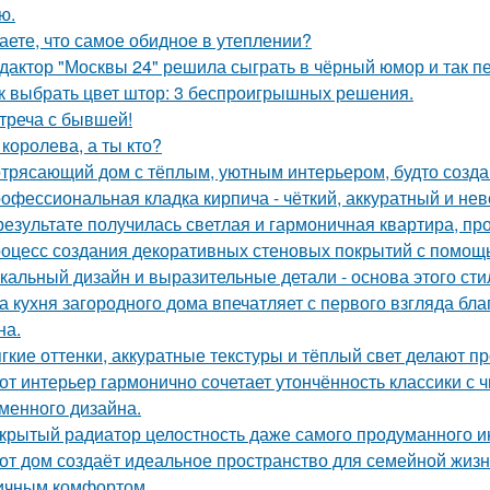
ю.
аете, что самое обидное в утеплении?
дактор "Москвы 24" решила сыграть в чёрный юмор и так пе
к выбрать цвет штор: 3 беспроигрышных решения.
треча с бывшей!
 королева, а ты кто?
трясающий дом с тёплым, уютным интерьером, будто созда
офессиональная кладка кирпича - чёткий, аккуратный и н
результате получилась светлая и гармоничная квартира, пр
оцесс создания декоративных стеновых покрытий с помощ
кальный дизайн и выразительные детали - основа этого сти
а кухня загородного дома впечатляет с первого взгляда бл
на.
гкие оттенки, аккуратные текстуры и тёплый свет делают 
от интерьер гармонично сочетает утончённость классики с
менного дизайна.
крытый радиатор целостность даже самого продуманного и
от дом создаёт идеальное пространство для семейной жизн
ичным комфортом.