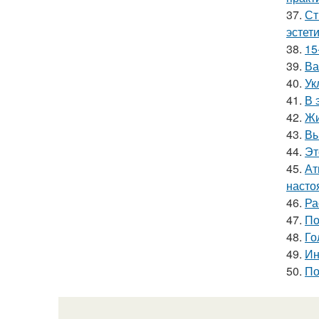
37.
Ст
эстет
38.
15
39.
Ва
40.
Ук
41.
В 
42.
Жи
43.
Вы
44.
Эт
45.
Ат
насто
46.
Ра
47.
По
48.
Го
49.
Ин
50.
По