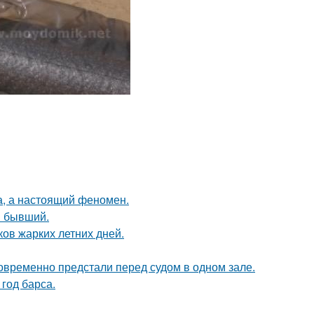
а, а настоящий феномен.
ш бывший.
ов жарких летних дней.
новременно предстали перед судом в одном зале.
 год барса.