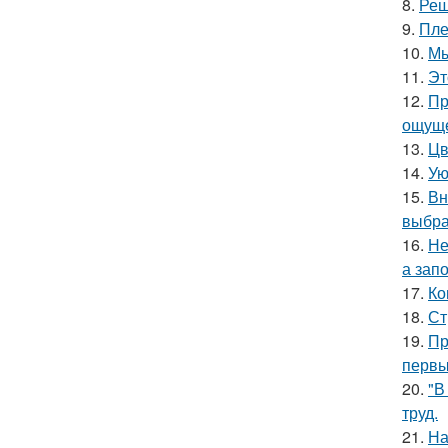
8.
Реш
9.
Пле
10.
Мы
11.
Эт
12.
Пр
ощуще
13.
Цв
14.
Ую
15.
Вн
выбра
16.
Не
а зап
17.
Ко
18.
Ст
19.
Пр
первы
20.
"В
труд.
21.
На