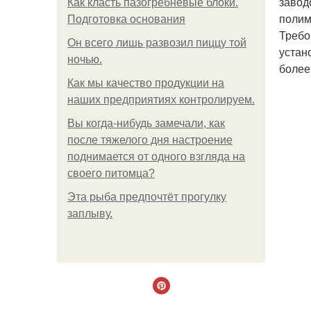
завод
Как класть пазогребневые блоки.
полим
Подготовка основания
Требо
Он всего лишь развозил пиццу той
устан
ночью.
более 
Как мы качество продукции на
наших предприятиях контролируем.
Вы когда-нибудь замечали, как
после тяжелого дня настроение
поднимается от одного взгляда на
своего питомца?
Эта рыба предпочтёт прогулку
заплыву.