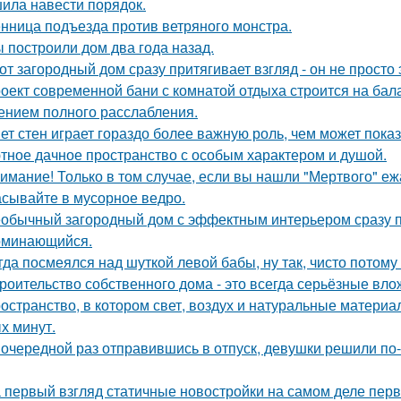
ила навести порядок.
нница подъезда против ветряного монстра.
 построили дом два года назад.
от загородный дом сразу притягивает взгляд - он не просто 
оект современной бани с комнатой отдыха строится на бал
нием полного расслабления.
ет стен играет гораздо более важную роль, чем может показ
тное дачное пространство с особым характером и душой.
имание! Только в том случае, если вы нашли "Мертвого" еж
сывайте в мусорное ведро.
обычный загородный дом с эффектным интерьером сразу пр
оминающийся.
гда посмеялся над шуткой левой бабы, ну так, чисто потому
роительство собственного дома - это всегда серьёзные вло
остранство, в котором свет, воздух и натуральные матери
х минут.
 очередной раз отправившись в отпуск, девушки решили по
 первый взгляд статичные новостройки на самом деле пер